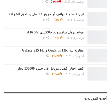
نوفمبر 10, 2025
7٬944
0
تجربة شاملة لهاتف أوبو رينو 14: هل يستحق الشراء؟
نوفمبر 4, 2025
1٬902
0
موعد نزول سامسونج جالاكسي A16 5G
نوفمبر 3, 2025
1٬542
0
مقارنة بين OnePlus 13R و Galaxy S25 FE
أكتوبر 27, 2025
1٬509
0
كيف اختار أفضل موبايل في حدود 130000 دينار
أكتوبر 26, 2025
1٬774
0
أحدث الموبايلات