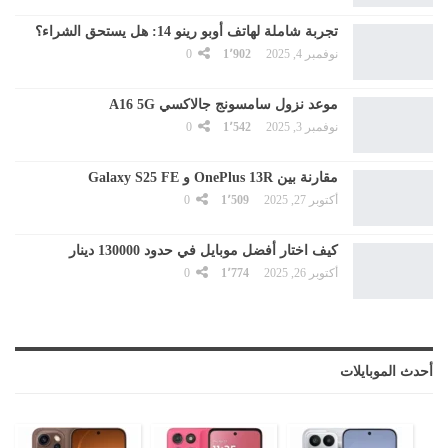
تجربة شاملة لهاتف أوبو رينو 14: هل يستحق الشراء؟
نوفمبر 4, 2025
1٬902
0
موعد نزول سامسونج جالاكسي A16 5G
نوفمبر 3, 2025
1٬542
0
مقارنة بين OnePlus 13R و Galaxy S25 FE
أكتوبر 27, 2025
1٬509
0
كيف اختار أفضل موبايل في حدود 130000 دينار
أكتوبر 26, 2025
1٬774
0
أحدث الموبايلات