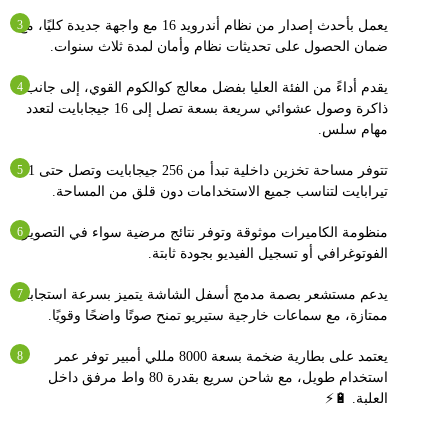
يعمل بأحدث إصدار من نظام أندرويد 16 مع واجهة جديدة كليًا، مع
ضمان الحصول على تحديثات نظام وأمان لمدة ثلاث سنوات.
يقدم أداءً من الفئة العليا بفضل معالج كوالكوم القوي، إلى جانب
ذاكرة وصول عشوائي سريعة بسعة تصل إلى 16 جيجابايت لتعدد
مهام سلس.
تتوفر مساحة تخزين داخلية تبدأ من 256 جيجابايت وتصل حتى 1
تيرابايت لتناسب جميع الاستخدامات دون قلق من المساحة.
منظومة الكاميرات موثوقة وتوفر نتائج مرضية سواء في التصوير
الفوتوغرافي أو تسجيل الفيديو بجودة ثابتة.
يدعم مستشعر بصمة مدمج أسفل الشاشة يتميز بسرعة استجابة
ممتازة، مع سماعات خارجية ستيريو تمنح صوتًا واضحًا وقويًا.
يعتمد على بطارية ضخمة بسعة 8000 مللي أمبير توفر عمر
استخدام طويل، مع شاحن سريع بقدرة 80 واط مرفق داخل
العلبة. 🔋⚡