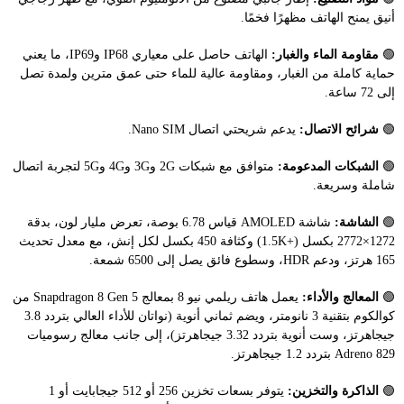
أنيق يمنح الهاتف مظهرًا فخمًا.
🟢
مقاومة الماء والغبار:
الهاتف حاصل على معياري IP68 وIP69، ما يعني
حماية كاملة من الغبار، ومقاومة عالية للماء حتى عمق مترين ولمدة تصل
إلى 72 ساعة.
🟢
شرائح الاتصال:
يدعم شريحتي اتصال Nano SIM.
🟢
الشبكات المدعومة:
متوافق مع شبكات 2G و3G و4G و5G لتجربة اتصال
شاملة وسريعة.
🟢
الشاشة:
شاشة AMOLED قياس 6.78 بوصة، تعرض مليار لون، بدقة
1272×2772 بكسل (+1.5K) وكثافة 450 بكسل لكل إنش، مع معدل تحديث
165 هرتز، ودعم HDR، وسطوع فائق يصل إلى 6500 شمعة.
🟢
المعالج والأداء:
يعمل هاتف ريلمي نيو 8 بمعالج Snapdragon 8 Gen 5 من
كوالكوم بتقنية 3 نانومتر، ويضم ثماني أنوية (نواتان للأداء العالي بتردد 3.8
جيجاهرتز، وست أنوية بتردد 3.32 جيجاهرتز)، إلى جانب معالج رسوميات
Adreno 829 بتردد 1.2 جيجاهرتز.
🟢
الذاكرة والتخزين:
يتوفر بسعات تخزين 256 أو 512 جيجابايت أو 1