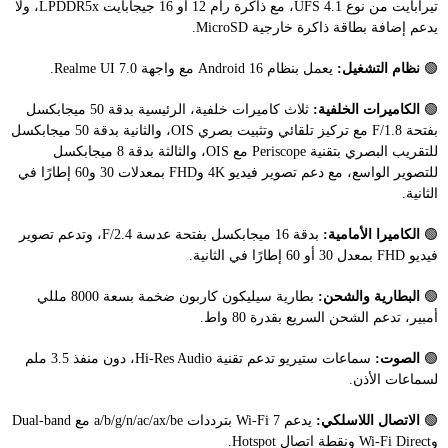
تيرابايت من نوع UFS 4.1، مع ذاكرة رام 12 أو 16 جيجابايت LPDDR5x، ولا
يدعم إضافة بطاقة ذاكرة خارجية MicroSD.
🟢
نظام التشغيل:
يعمل بنظام Android 16 مع واجهة Realme UI 7.0.
🟢
الكاميرات الخلفية:
ثلاث كاميرات خلفية، الرئيسية بدقة 50 ميجابكسل
بفتحة F/1.8 مع تركيز تلقائي وتثبيت بصري OIS، والثانية بدقة 50 ميجابكسل
للتقريب البصري بتقنية Periscope مع OIS، والثالثة بدقة 8 ميجابكسل
للتصوير الواسع، مع دعم تصوير فيديو 4K وFHD بمعدلات 30 و60 إطارًا في
الثانية.
🟢
الكاميرا الأمامية:
بدقة 16 ميجابكسل بفتحة عدسة F/2.4، وتدعم تصوير
فيديو FHD بمعدل 30 أو 60 إطارًا في الثانية.
🟢
البطارية والشحن:
بطارية سيليكون كاربون ضخمة بسعة 8000 مللي
أمبير، تدعم الشحن السريع بقدرة 80 واط.
🟢
الصوت:
سماعات ستيريو تدعم تقنية Hi-Res Audio، دون منفذ 3.5 ملم
لسماعات الأذن.
🟢
الاتصال اللاسلكي:
يدعم Wi-Fi 7 بترددات a/b/g/n/ac/ax/be مع Dual-band
وWi-Fi Direct ونقطة اتصال Hotspot.