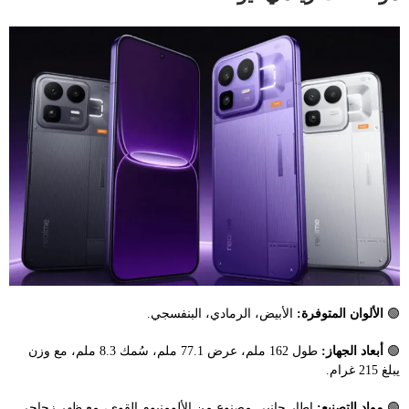
🟢
الألوان المتوفرة:
الأبيض، الرمادي، البنفسجي.
🟢
أبعاد الجهاز:
طول 162 ملم، عرض 77.1 ملم، سُمك 8.3 ملم، مع وزن
يبلغ 215 غرام.
🟢
مواد التصنيع:
إطار جانبي مصنوع من الألومنيوم القوي، مع ظهر زجاجي