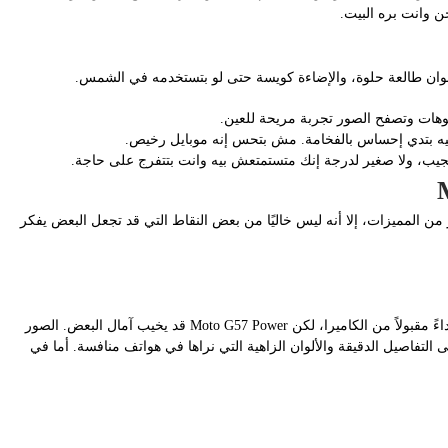
 وانت بره البيت.
لألوان طالعة حلوة، والإضاءة كويسة حتى لو بتستخدمه في الشمس.
وهات وتصفح الصور تجربة مريحة للعين.
ه بتدي إحساس بالفخامة. مش بتحس إنه موبايل رخيص.
لجيب، ولا صغير لدرجة إنك متستمتعش بيه وانت بتتفرج على حاجة.
تف Motorola Moto G57 Power يأتي بالكثير من المميزات، إلا أنه ليس خاليًا من بعض النقاط التي قد تجعل البعض يفكر
بصراحة، عندما نتحدث عن هاتف في هذه الفئة السعرية، نتوقع أداءً مقبولاً من الكاميرا، لكن Moto G57 Power قد يخيب آمال البعض. الصور
 التفاصيل الدقيقة والألوان الزاهية التي نراها في هواتف منافسة. أما في