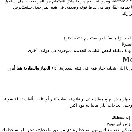
لقد وصلت أحدث إصدارات موتورولا، وهو هاتف Motorola Moto G57 Power، ويبدو أنه يقدم مزيجًا مثيرًا للاهتمام من المواصفات. هل يستحق
ما يقدمه حقًا، وما هي نقاط قوته وضعفه. في هذه المراجعة، سنستعرض
ه خيارًا مناسبًا لمن يستخدم هاتفه بكثرة.
صريًا.
لهاتف يفتقد لبعض التقنيات الجديدة الموجودة في هواتف أخرى.
أداء الجهاز والبطارية هما أبرز
لجهاز مش بيهنج معاك حتى لو فاتح تطبيقات كتير أو بتلعب ألعاب تقيلة شوية.
 وحتى الحاجات اللي محتاجة قوة أكبر.
إنه بيعطلك.
من غير تهنيج.
 ممكن تقعد معاك يومين استخدام عادي من غير ما تحتاج تشحن. لو استخدامك