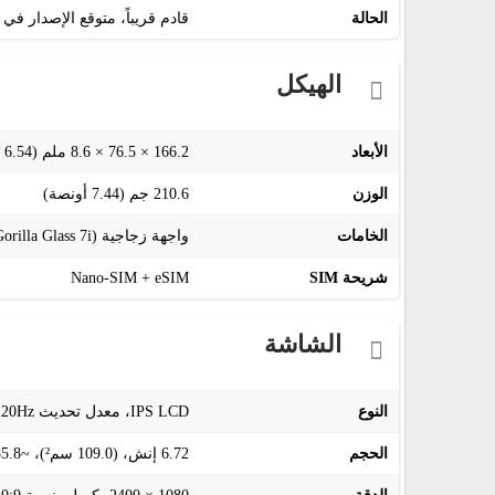
الحالة
قادم قريباً، متوقع الإصدار في ديس
الهيكل
الأبعاد
166.2 × 76.5 × 8.6 ملم (6.54 × 3.01 × 0.34 إنش)
الوزن
210.6 جم (7.44 أونصة)
الخامات
واجهة زجاجية (Gorilla Glass 7i)، إطار بلاستيكي، ظهر من بوليمر السيليكون (جلد صديق للبيئة)
شريحة SIM
Nano-SIM + eSIM
الشاشة
النوع
IPS LCD، معدل تحديث 120Hz، سطوع 1050 شمعة (ذروة)
الحجم
6.72 إنش، (109.0 سم²)، ~85.8% نسبة الشاشة للجسم