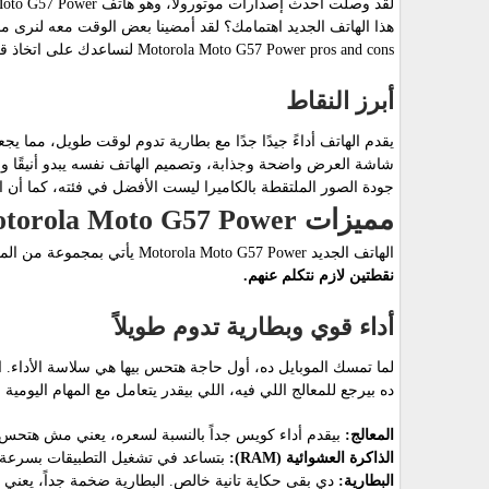
هذا الهاتف الجديد اهتمامك؟ لقد أمضينا بعض الوقت معه لنرى 
Motorola Moto G57 Power pros and cons لنساعدك على اتخاذ قرارك.
أبرز النقاط
يقدم الهاتف أداءً جيدًا جدًا مع بطارية تدوم لوقت طويل، مما يجعل
شاشة العرض واضحة وجذابة، وتصميم الهاتف نفسه يبدو أنيقًا وع
جودة الصور الملتقطة بالكاميرا ليست الأفضل في فئته، كما أن ا
مميزات Motorola Moto G57 Power
الهاتف الجديد Motorola Moto G57 Power يأتي بمجموعة من المزايا اللي بتخليه خيار قوي في فئته السعرية.
نقطتين لازم نتكلم عنهم.
أداء قوي وبطارية تدوم طويلاً
لما تمسك الموبايل ده، أول حاجة هتحس بيها هي سلاسة الأداء. ا
ده بيرجع للمعالج اللي فيه، اللي بيقدر يتعامل مع المهام اليومية
المعالج:
بيقدم أداء كويس جداً بالنسبة لسعره، يعني مش هتحس 
الذاكرة العشوائية (RAM):
بتساعد في تشغيل التطبيقات بسرعة و
البطارية:
دي بقى حكاية تانية خالص. البطارية ضخمة جداً، يعني