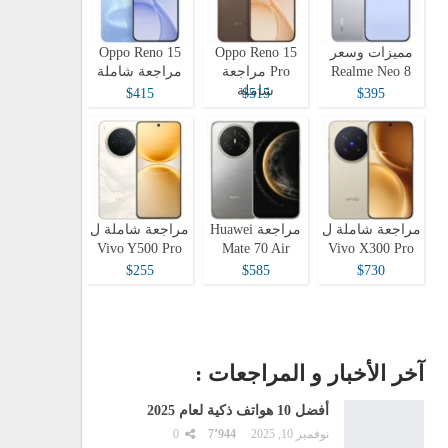
مميزات وسعر
Oppo Reno 15
Oppo Reno 15
Realme Neo 8
Pro مراجعة
مراجعة شاملة
شاملة
$415
$515
$395
مراجعة شاملة ل
مراجعة Huawei
مراجعة شاملة ل
Vivo Y500 Pro
Mate 70 Air
Vivo X300 Pro
$255
$585
$730
آخر الأخبار و المراجعات :
أفضل 10 هواتف ذكية لعام 2025
نوفمبر 10, 2025
7٬944
0