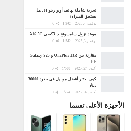
تجربة شاملة لهاتف أوبو رينو 14: هل
يستحق الشراء؟
نوفمبر 4, 2025
1٬902
0
موعد نزول سامسونج جالاكسي A16 5G
نوفمبر 3, 2025
1٬542
0
مقارنة بين OnePlus 13R و Galaxy S25
FE
أكتوبر 27, 2025
1٬508
0
كيف اختار أفضل موبايل في حدود 130000
دينار
أكتوبر 26, 2025
1٬774
0
الأجهزة الأعلى تقييما