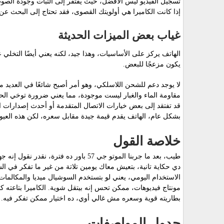
تسجيل الفيديو ليس الأفضل، حيث يفتقر إلى الثبات وجودة الصو
إذا كانت الكاميرا هي أولويتك القصوى، فقد تحتاج إلى البحث عن
غياب بعض الميزات الحديثة
الهاتف يركز على الأساسيات، وهذا جيد، لكنه يعني أيضًا التخلي ع
يكون مزعجًا للبعض.
لا يوجد دعم للشحن اللاسلكي، وهو أمر أصبح شائعًا في العديد م
مقاومة الماء والغبار ليست موجودة، مما يعني ضرورة توخي الحذ
قد تفتقد إلى بعض خيارات الاتصال المتقدمة أو أحدث إصدارات ا
بشكل عام، الهاتف يقدم قيمة جيدة مقابل سعره، لكن هذه العيوب 
خلاصة القول
طيب، بعد ما جربنا الموتو جي 57 باور د
دي حكاية تانية، بتعيش معاك يومين تلاتة من غير ما تفكر في ا
الاستخدام اليومي، يعني لو بتستخدم السوشيال ميديا والمكالما
مونتاج فيديوهات، ممكن تحس إنه بيتقل شوية. الكاميرا بتاعته 
بطاريته قوية وسعره مش غالي أوي، ده اختيار ممكن تفكر فيه. 
جدول المواصفات