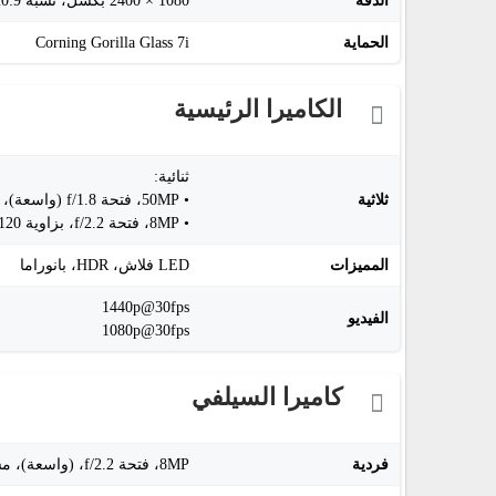
الدقة
1080 × 2400 بكسل، نسبة 20:9، بكثافة ~392ppi الحماية:
الحماية
Corning Gorilla Glass 7i
الكاميرا الرئيسية
ثنائية:
ثلاثية
• 50MP، فتحة f/1.8 (واسعة)، مستشعر 1/1.95"، بكسل 0.8µm، تركيز PDAF
• 8MP، فتحة f/2.2، بزاوية 120° (عريضة جداً)، مستشعر 1/4.0"، بكسل 1.12µm
المميزات
LED فلاش، HDR، بانوراما
1440p@30fps
الفيديو
1080p@30fps
كاميرا السيلفي
فردية
8MP، فتحة f/2.2، (واسعة)، مستشعر 1/4.0"، بكسل 1.12µm