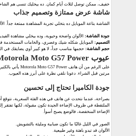
خفيف، ممكن توصل لثلاث أيام كمان. ده بيخليك تنسى هم الشاحن
شاشة عرض ممتازة وتصميم جذاب
الشاشة بتاعة الموبايل ده بتخلي تجربة المشاهدة ممتعة جداً. ا
جودة الشاشة:
الألوان واضحة وحيوية، وده بيخلي مشاهدة الفيدي
التصميم:
الموبايل شكله شيك وعصري، والخامات المستخدمة في
حجم الشاشة:
حجمها مناسب جداً، لا هو كبير أوي يضايقك في ا
عيوب Motorola Moto G57 Power
على الرغم من أن ها
مرتين قبل الشراء. دعونا نلقي نظرة على أبرز هذه العيوب.
جودة الكاميرا تحتاج إلى تحسين
الملتقطة في ظروف الإضاءة الجيدة تكون مقبولة، لكنها تفتقر إلى
الإضاءة المنخفضة، فالوضع يصبح أسوأ.
الصور في الليل غالبًا ما تكون ضبابية ومليئة بالتشويش.
الألوان قد تبدو باهتة وغير طبيعية.