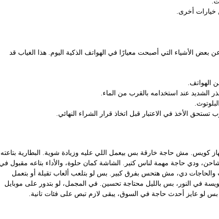
ت.
 خيارات أخرى.
ن بعض الأشياء التي أصبحت معيارًا في الهواتف الذكية اليوم. هذا الغياب قد
ن الهواتف.
ر الشديد عند استخدامه بالقرب من الماء.
لبلوتوث.
تستحق الأخذ في الاعتبار قبل اتخاذ قرار الشراء النهائي.
ه فترة، نقدر نقول إنه جهاز كويس. مش حاجة خارقة بس بيعمل اللي عليه وزيادة شوية. البطارية بتاعته
لشاحن، ودي حاجة مهمة لناس كتير. الشاشة كمان حلوة، والأداء بتاعه مقبول في
ت والحاجات دي، مش هتحس بفرق كبير. بس لو بتلعب ألعاب تقيلة أو بتعمل
كويسة في النور، بس بالليل محتاجة تحسين. في المجمل، لو بتدور على موبايل
بس لو عايز أحدث حاجة في السوق، يبقى لازم تبص على فئات تانية.