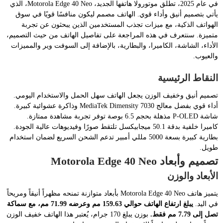
في عام 2025، تطلق موتورولا هاتفها الجديد، Motorola Edge 40 Neo، الذي
يأتي بتصميم أنيق وأداء قوي. الهاتف مصمم ليكون منافسًا قويًا في سوق
الهواتف الذكية، مع ميزات تجذب المستخدمين الذين يبحثون عن تجربة
متميزة. سنتعرف في هذه المراجعة على تفاصيل الهاتف من حيث التصميم،
الأداء، الشاشة، الكاميرا، والبطارية، بالإضافة إلى السوفت وير والمميزات
والعيوب.
النقاط الرئيسية
تصميم أنيق وخفيف الوزن يجعل الهاتف سهل الحمل والاستخدام اليومي.
أداء قوي بفضل معالج MediaTek Dimensity 7030 وذاكرة عشوائية كبيرة.
شاشة P-OLED مذهلة بحجم 6.5 بوصة توفر تجربة مشاهدة ممتازة.
كاميرا خلفية بدقة 50.1 ميجابيكسل تلتقط صورًا وفيديوهات عالية الجودة.
بطارية كبيرة بسعة 5000 مللي أمبير تدعم الشحن السريع لضمان استخدام
طويل.
تصميم وأبعاد Motorola Edge 40 Neo
الأبعاد والوزن
يتميز هاتف Motorola Edge 40 Neo بأبعاد متوازنة تمنحه مظهراً أنيقاً ومريحاً
في اليد.
يبلغ ارتفاع الهاتف حوالي 159.63 مم وعرضه 71.99 مم، مع سماكة
تصل إلى 7.79 مم فقط.
بوزن يبلغ 170 جرام، يُعتبر هذا الهاتف خفيف الوزن