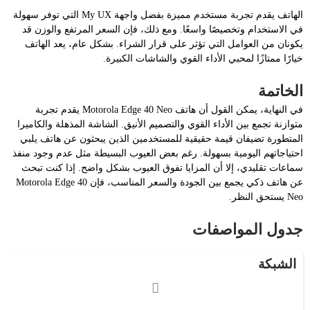
الهاتف يقدم تجربة مستخدم مميزة بفضل واجهة My UX التي توفر سهولة
في الاستخدام وتخصيصًا واسعًا. ومع ذلك، فإن السعر المرتفع والوزن قد
يكونان من العوامل التي تؤثر على قرار الشراء. بشكل عام، يعد الهاتف
خيارًا ممتازًا لمحبي الأداء القوي والشاشات الكبيرة.
الخاتمة
في النهاية، يمكن القول أن هاتف Motorola Edge 40 Neo يقدم تجربة
متوازنة تجمع بين الأداء القوي والتصميم الأنيق. الشاشة المذهلة والكاميرا
المتطورة تضيفان قيمة حقيقية للمستخدمين الذين يبحثون عن هاتف يلبي
احتياجاتهم اليومية بسهولة. رغم بعض العيوب البسيطة مثل عدم وجود منفذ
سماعات تقليدي، إلا أن المزايا تفوق العيوب بشكل واضح. إذا كنت تبحث
عن هاتف ذكي يجمع بين الجودة والسعر المناسب، فإن Motorola Edge 40
Neo يستحق النظر.
جدول المواصفات
الشبكة