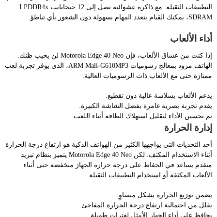
التطبيقات الثقيلة. مع ذاكرة عشوائية تصل إلى 12 جيجابايت LPDDR4x
SDRAM، يمكنك القيام بتعدد المهام بسهولة دون الشعور بأي تباطؤ.
أداء الألعاب
إذا كنت من عشاق الألعاب، فإن Motorola Edge 40 Neo لن يخيب ظنك.
الهاتف مزود بمعالج رسوميات ARM Mali-G610MP3، الذي يوفر تجربة لعب
ممتازة حتى مع الألعاب ذات الرسوميات العالية.
يدعم الألعاب بسلاسة عالية دون تقطيع.
يقدم تجربة بصرية غامرة بفضل الشاشة الكبيرة.
تم تحسين الأداء لتقليل استهلاك الطاقة أثناء اللعب.
إدارة الحرارة
أحد التحديات التي يواجهها الكثير من الهواتف الذكية هو ارتفاع درجة الحرارة
أثناء الاستخدام المكثف. لكن Motorola Edge 40 Neo يتميز بنظام تبريد
متقدم يساعد في الحفاظ على درجة حرارة الجهاز منخفضة حتى أثناء
الألعاب المكثفة أو استخدام التطبيقات الثقيلة.
يضمن توزيع الحرارة بشكل متساوٍ.
يقلل من احتمالية ارتفاع درجة الحرارة المفاجئ.
يحافظ على أداء الجهاز الأمثل لفترات طويلة.