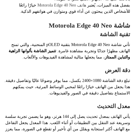
بفضل هذه الميزات، يُعتبر
هاتف Motorola Edge 40 Neo
خيارًا رائعًا
للأشخاص الذين يبحثون عن أداء قوي ومتوازن في هواتفهم الذكية.
شاشة Motorola Edge 40 Neo
تقنية الشاشة
تأتي شاشة Motorola Edge 40 Neo بتقنية pOLED المنحنية، والتي تمنح
الهاتف مظهرًا جذابًا وتجربة مشاهدة غامرة.
تتميز الشاشة بألوانها الزاهية
والتباين الممتاز
، مما يجعلها مثالية لمشاهدة الفيديوهات والألعاب.
دقة العرض
تبلغ دقة الشاشة 1080×2400 بكسل، مما يوفر وضوحًا عاليًا وتفاصيل دقيقة.
هذا يجعل من الهاتف خيارًا رائعًا لمحبي الوسائط المرئية، حيث يمكنهم
الاستمتاع بتفاصيل دقيقة في الصور والفيديوهات.
معدل التحديث
يأتي الهاتف بمعدل تحديث يصل إلى 144 هرتز، وهو ما يضمن تجربة سلسة
وسريعة عند التنقل بين التطبيقات أو أثناء اللعب. هذا المعدل يجعل التفاعل
مع الهاتف أكثر استجابة ويقلل من أي تأخير أو تقطع في الصورة، مما يعزز