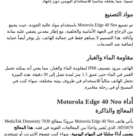
نسبياً، مما يجعله مناسباً للاستخدام اليومي دون إجهاد.
مواد التصنيع
تم تصنيع Motorola Edge 40 Neo باستخدام مواد عالية الجودة، حيث يجمع
بين الزجاج في الجهة الأمامية والخلفية، مع إطار معدني يضفي عليه متانة
وأناقة. هذا التصميم لا يساهم فقط في جمالية الهاتف، بل يوفر أيضاً حماية
إضافية ضد الصدمات.
مقاومة الماء والغبار
الهاتف مزود بتصنيف IP68 لمقاومة الماء والغبار، مما يعني أنه يمكنه تحمل
الغمر في الماء حتى عمق 1.5 متر لمدة تصل إلى 30 دقيقة. هذه الميزة
تجعل الهاتف مثالياً للاستخدام في ظروف بيئية مختلفة، سواء كنت في
المسبح أو في رحلة مغامرة.
أداء Motorola Edge 40 Neo
المعالج والذاكرة
يأتي هاتف Motorola Edge 40 Neo مزودًا بمعالج MediaTek Dimensity 7030
MT6879، الذي يُعتبر واحدًا من المعالجات القوية في فئته.
هذا المعالج
يضمن أداءً سلسًا في المهام اليومية
، سواء كنت تتصفح الإنترنت أو تستخدم