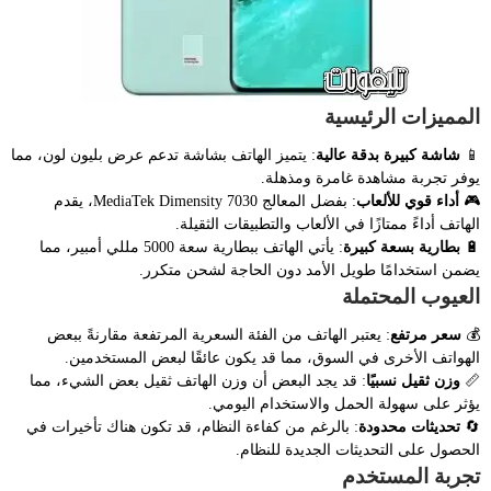
المميزات الرئيسية
📱
شاشة كبيرة بدقة عالية
: يتميز الهاتف بشاشة تدعم عرض بليون لون، مما
يوفر تجربة مشاهدة غامرة ومذهلة.
🎮
أداء قوي للألعاب
: بفضل المعالج MediaTek Dimensity 7030، يقدم
الهاتف أداءً ممتازًا في الألعاب والتطبيقات الثقيلة.
🔋
بطارية بسعة كبيرة
: يأتي الهاتف ببطارية سعة 5000 مللي أمبير، مما
يضمن استخدامًا طويل الأمد دون الحاجة لشحن متكرر.
العيوب المحتملة
💰
سعر مرتفع
: يعتبر الهاتف من الفئة السعرية المرتفعة مقارنةً ببعض
الهواتف الأخرى في السوق، مما قد يكون عائقًا لبعض المستخدمين.
📏
وزن ثقيل نسبيًا
: قد يجد البعض أن وزن الهاتف ثقيل بعض الشيء، مما
يؤثر على سهولة الحمل والاستخدام اليومي.
🔄
تحديثات محدودة
: بالرغم من كفاءة النظام، قد تكون هناك تأخيرات في
الحصول على التحديثات الجديدة للنظام.
تجربة المستخدم