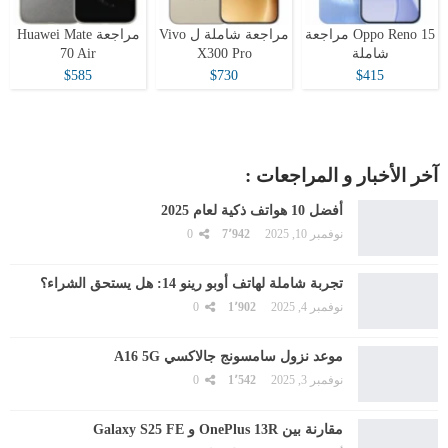
Oppo Reno 15 مراجعة
مراجعة شاملة ل Vivo
مراجعة Huawei Mate
شاملة
X300 Pro
70 Air
$585
$730
$415
آخر الأخبار و المراجعات :
أفضل 10 هواتف ذكية لعام 2025
نوفمبر 10, 2025
7٬942
0
تجربة شاملة لهاتف أوبو رينو 14: هل يستحق الشراء؟
نوفمبر 4, 2025
1٬902
0
موعد نزول سامسونج جالاكسي A16 5G
نوفمبر 3, 2025
1٬542
0
مقارنة بين OnePlus 13R و Galaxy S25 FE