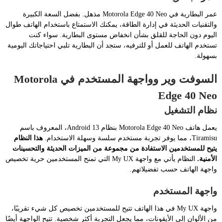
عمر البطارية في Motorola Edge 40 Neo مذهل. بفضل السعة الكبيرة
والتقنيات الحديثة في إدارة الطاقة، يمكنك الاستمتاع باستخدام الهاتف طوال
اليوم دون الحاجة للقلق بشأن انخفاض مستوى البطارية. سواء كنت
تستخدم الهاتف للعمل أو للترفيه، ستجد أن البطارية تلبي احتياجاتك اليومية
بسهولة.
السوفت وير وواجهة المستخدم في Motorola
Edge 40 Neo
نظام التشغيل
يعمل هاتف Motorola Edge 40 Neo بنظام Android 13، المعروف باسم
Tiramisu، مما يوفر تجربة مستخدم سلسة وسهلة الاستخدام.
هذا النظام
يتيح للمستخدمين الاستفادة من مجموعة من الميزات الحديثة والتحسينات
الأمنية.
النظام يأتي مع واجهة My UX التي تمنح المستخدمين حرية تخصيص
واجهة الهاتف حسب تفضيلاتهم.
واجهة المستخدم
واجهة My UX في هذا الهاتف تتيح للمستخدمين تخصيص كل شيء تقريبًا،
من الألوان إلى الأيقونات، مما يجعل التجربة أكثر شخصية. تتيح الواجهة أيضًا