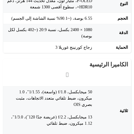
P-OLED، مليار لون، معدل تحديث 144 هرتز، دعم
النوع
HDR10+، سطوع أقصى 1300 شمعة
الحجم
6.55 بوصة، (~90.1% نسبة الشاشة إلى الجسم)
1080 × 2400 بكسل، نسبة 20:9 (~402 بكسل لكل
الدقة
بوصة)
الحماية
زجاج كورنينج غوريلا 3
الكاميرا الرئيسية
50 ميجابكسل، f/1.8 (واسعة)، 1/1.55"، 1.0
ميكرون، ضبط تلقائي متعدد الاتجاهات، مثبت
بصري OIS
ثلاثية
13 ميجابكسل، f/2.2 (عريضة جدًا 120˚)، 1/3.0"،
1.12 ميكرون، ضبط تلقائي