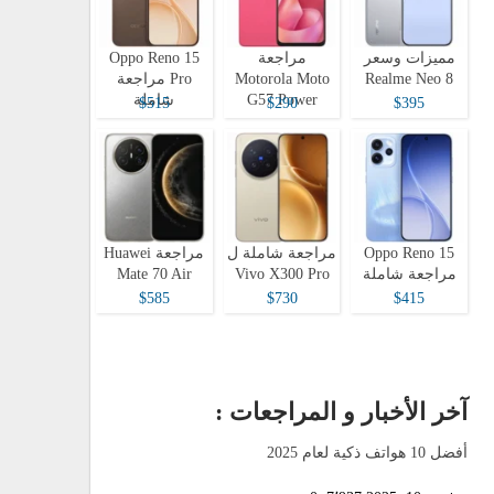
مميزات وسعر
مراجعة
Oppo Reno 15
Realme Neo 8
Motorola Moto
Pro مراجعة
G57 Power
شاملة
$515
$290
$395
Oppo Reno 15
مراجعة شاملة ل
مراجعة Huawei
مراجعة شاملة
Vivo X300 Pro
Mate 70 Air
$585
$730
$415
آخر الأخبار و المراجعات :
أفضل 10 هواتف ذكية لعام 2025