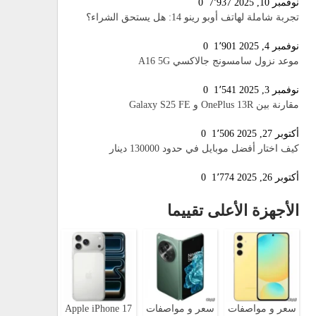
نوفمبر 10, 2025
7٬937
0
تجربة شاملة لهاتف أوبو رينو 14: هل يستحق الشراء؟
نوفمبر 4, 2025
1٬901
0
موعد نزول سامسونج جالاكسي A16 5G
نوفمبر 3, 2025
1٬541
0
مقارنة بين OnePlus 13R و Galaxy S25 FE
أكتوبر 27, 2025
1٬506
0
كيف اختار أفضل موبايل في حدود 130000 دينار
أكتوبر 26, 2025
1٬774
0
الأجهزة الأعلى تقييما
سعر و مواصفات
سعر و مواصفات
Apple iPhone 17