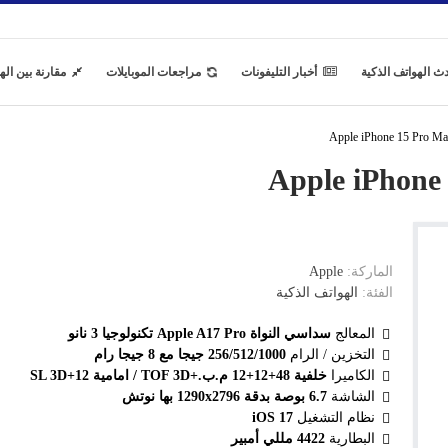
ث الهواتف الذكية
أخبار التليفونات
مراجعات الموبايلات
مقارنة بين اله
الماركة:
Apple
الفئة:
الهواتف الذكية
المعالج
سداسي النواة Apple A17 Pro تكنولوجيا 3 نانو
التخزين / الرام
256/512/1000 جيجا مع 8 جيجا رام
الكاميرا
خلفية 48+12+12 م.ب.+TOF 3D / امامية 12+SL 3D
الشاشة
6.7 بوصة بدقة 1290x2796 بها نوتش
نظام التشغيل
iOS 17
البطارية
4422 مللي أمبير