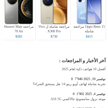
Oppo Reno 15 مراجعة
مراجعة شاملة ل Vivo
مراجعة Huawei Mate
شاملة
X300 Pro
70 Air
$585
$730
$415
آخر الأخبار و المراجعات :
أفضل 10 هواتف ذكية لعام 2025
نوفمبر 10, 2025
7٬940
0
تجربة شاملة لهاتف أوبو رينو 14: هل يستحق الشراء؟
نوفمبر 4, 2025
1٬902
0
موعد نزول سامسونج جالاكسي A16 5G