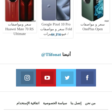
سعر و مواصفات
Google Pixel 10 Pro
سعر ومواصفات
OnePlus Open
Fold سعر و مواصفات
Huawei Mate 70 RS
/ عيوب و مميزات
Ultimate
$1,790
أتبعنا
@Tlifonat
Instagram
Youtube
Twitter
Facebook
 on Instagram
Join us on Youtube
Join us on Twitter
Join us on Facebook
من نحن
إتصل بنا
سياسة الخصوصية
اتفاقية الإستخدام