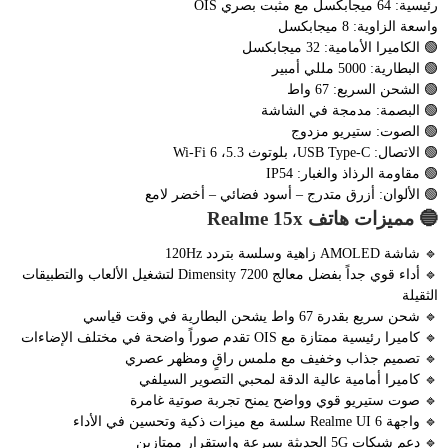
رئيسية: 64 ميجابكسل مع مثبت بصري OIS
واسعة الزاوية: 8 ميجابكسل
🟢 الكاميرا الأمامية: 32 ميجابكسل
🟢 البطارية: 5000 مللي أمبير
🟢 الشحن السريع: 67 واط
🟢 البصمة: مدمجة في الشاشة
🟢 الصوت: ستيريو مزدوج
🟢 الاتصال: USB Type-C، بلوتوث 5.3، Wi-Fi 6
🟢 مقاومة الرذاذ والغبار: IP54
🟢 الألوان: أزرق متدرج – أسود فضائي – أخضر لامع
🔵 مميزات هاتف Realme 15x
🔹 شاشة AMOLED زاهية وسلسة بتردد 120Hz
🔹 أداء قوي جداً بفضل معالج Dimensity 7200 لتشغيل الألعاب والتطبيقات
الثقيلة
🔹 شحن سريع بقدرة 67 واط يشحن البطارية في وقت قياسي
🔹 كاميرا رئيسية ممتازة مع OIS تقدم صوراً واضحة في مختلف الإضاءات
🔹 تصميم جذاب وخفيف مع ملمس راقٍ ومظهر عصري
🔹 كاميرا أمامية عالية الدقة لمحبي التصوير السيلفي
🔹 صوت ستيريو قوي وواضح يمنح تجربة صوتية غامرة
🔹 واجهة Realme UI 6 سلسة مع ميزات ذكية وتحسين في الأداء
🔹 دعم شبكات 5G الحديثة بسرعة واستقرار ممتازين