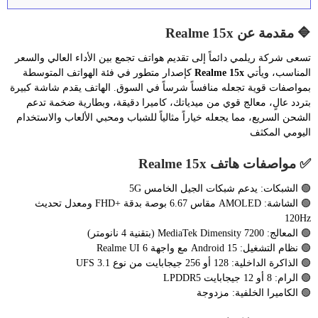
🔷 مقدمة عن Realme 15x
تسعى شركة ريلمي دائماً إلى تقديم هواتف تجمع بين الأداء العالي والسعر
المناسب، ويأتي
Realme 15x
كإصدار متطور في فئة الهواتف المتوسطة
بمواصفات قوية تجعله منافساً شرساً في السوق. الهاتف يقدم شاشة كبيرة
بتردد عالٍ، معالج قوي من ميدياتك، كاميرا دقيقة، وبطارية ضخمة تدعم
الشحن السريع، مما يجعله خياراً مثالياً للشباب ومحبي الألعاب والاستخدام
اليومي المكثف
✅ مواصفات هاتف Realme 15x
🟢 الشبكات: يدعم شبكات الجيل الخامس 5G
🟢 الشاشة: AMOLED مقاس 6.67 بوصة بدقة +FHD ومعدل تحديث
120Hz
🟢 المعالج: MediaTek Dimensity 7200 (بتقنية 4 نانومتر)
🟢 نظام التشغيل: Android 15 مع واجهة Realme UI 6
🟢 الذاكرة الداخلية: 128 أو 256 جيجابايت من نوع UFS 3.1
🟢 الرام: 8 أو 12 جيجابايت LPDDR5
🟢 الكاميرا الخلفية: مزدوجة