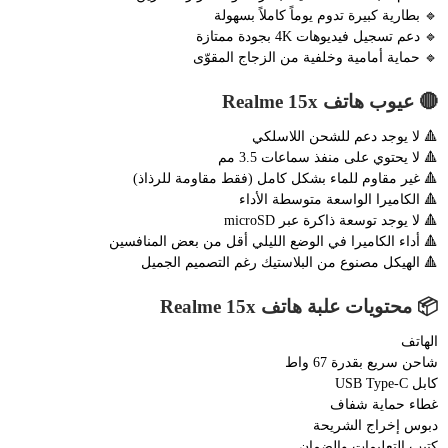
🔹 بطارية كبيرة تدوم يوماً كاملاً بسهولة
🔹 دعم تسجيل فيديوهات 4K بجودة ممتازة
🔹 حماية أمامية وخلفية من الزجاج المقوّى
🔴 عيوب هاتف Realme 15x
🔺 لا يوجد دعم للشحن اللاسلكي
🔺 لا يحتوي على منفذ سماعات 3.5 مم
🔺 غير مقاوم للماء بشكل كامل (فقط مقاومة للرذاذ)
🔺 الكاميرا الواسعة متوسطة الأداء
🔺 لا يوجد توسعة ذاكرة عبر microSD
🔺 أداء الكاميرا في الوضع الليلي أقل من بعض المنافسين
🔺 الهيكل مصنوع من البلاستيك رغم التصميم الجميل
📦 محتويات علبة هاتف Realme 15x
الهاتف
شاحن سريع بقدرة 67 واط
كابل USB Type-C
غطاء حماية شفاف
دبوس إخراج الشريحة
كتيب التعليمات والضمان