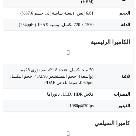
(HBM)
الحجم
‎6.81 إنش، (نسبة شاشة إلى جسم 87.6%)
الدقة
‎720 × 1570 بكسل، بنسبة 19.5:9 (~254ppi)
الكاميرا الرئيسية
50 ميجابكسل، فتحة f/1.8، بعد بؤري 28مم
ثلاثية
(واسعة)، حجم المستشعر 1/2.93"، حجم البكسل
0.60µm، ضبط تلقائي PDAF
المميزات
فلاش LED، HDR، بانوراما
الفيديو
‎1080p@30fps
كاميرا السيلفي