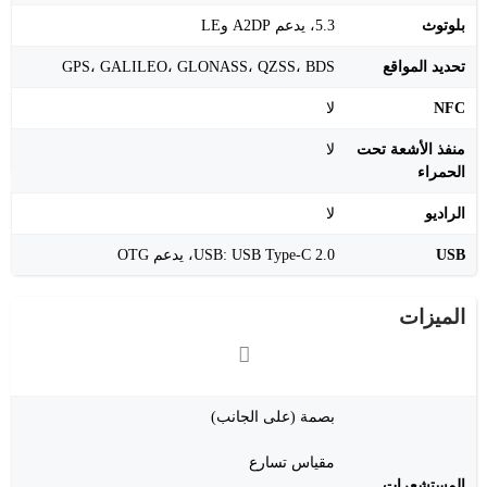
بلوتوث
‎5.3، يدعم A2DP وLE
تحديد المواقع
GPS، GALILEO، GLONASS، QZSS، BDS
NFC
لا
منفذ الأشعة تحت
لا
الحمراء
الراديو
لا
USB
USB: ‎USB Type-C 2.0، يدعم OTG
الميزات
بصمة (على الجانب)
مقياس تسارع
المستشعرات