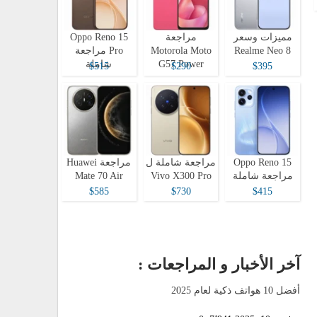
مميزات وسعر
مراجعة
Oppo Reno 15
Realme Neo 8
Motorola Moto
Pro مراجعة
G57 Power
شاملة
$515
$290
$395
Oppo Reno 15
مراجعة شاملة ل
مراجعة Huawei
مراجعة شاملة
Vivo X300 Pro
Mate 70 Air
$585
$730
$415
آخر الأخبار و المراجعات :
أفضل 10 هواتف ذكية لعام 2025