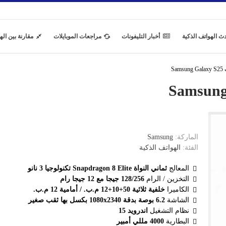
ث الهواتف الذكية
أخبار التليفونات
مراجعات الموبايلات
مقارنة بين اله
Sa
الماركة:
Samsung
الفئة:
الهواتف الذكية
المعالج
ثماني النواة Snapdragon 8 Elite تكنولوجيا 3 نانو
التخزين / الرام
128/256 جيجا مع 12 جيجا رام
الكاميرا
خلفية ثلاثية 50+10+12 م.ب. / أمامية 12 م.ب.
الشاشة
6.2 بوصة بدقة 1080x2340 بكسل بها ثقب صغير
نظام التشغيل
اندرويد 15
البطارية
4000 مللي أمبير