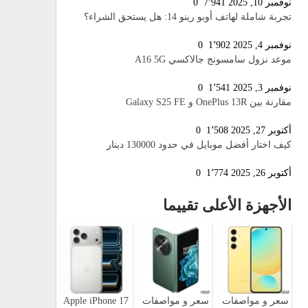
نوفمبر 10, 2025
7٬941
0
تجربة شاملة لهاتف أوبو رينو 14: هل يستحق الشراء؟
نوفمبر 4, 2025
1٬902
0
موعد نزول سامسونج جالاكسي A16 5G
نوفمبر 3, 2025
1٬541
0
مقارنة بين OnePlus 13R و Galaxy S25 FE
أكتوبر 27, 2025
1٬508
0
كيف اختار أفضل موبايل في حدود 130000 دينار
أكتوبر 26, 2025
1٬774
0
الأجهزة الأعلى تقييما
سعر و مواصفات
سعر و مواصفات
Apple iPhone 17