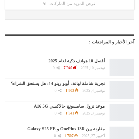
عرض المزيد من الماركات
آخر الأخبار و المراجعات :
أفضل 10 هواتف ذكية لعام 2025
نوفمبر 10, 2025
7٬940
0
تجربة شاملة لهاتف أوبو رينو 14: هل يستحق الشراء؟
نوفمبر 4, 2025
1٬902
0
موعد نزول سامسونج جالاكسي A16 5G
نوفمبر 3, 2025
1٬541
0
مقارنة بين OnePlus 13R و Galaxy S25 FE
أكتوبر 27, 2025
1٬507
0