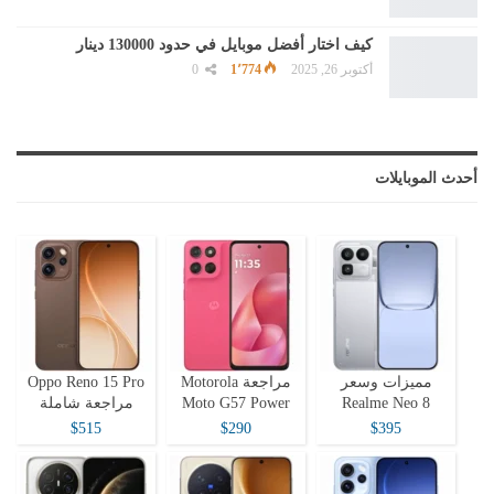
كيف اختار أفضل موبايل في حدود 130000 دينار
أكتوبر 26, 2025
1٬774
0
أحدث الموبايلات
مميزات وسعر
مراجعة Motorola
Oppo Reno 15 Pro
Realme Neo 8
Moto G57 Power
مراجعة شاملة
$515
$290
$395