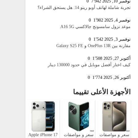
نوفمبر 10, 2025
7٬942
0
تجربة شاملة لهاتف أوبو رينو 14: هل يستحق الشراء؟
نوفمبر 4, 2025
1٬902
0
موعد نزول سامسونج جالاكسي A16 5G
نوفمبر 3, 2025
1٬542
0
مقارنة بين OnePlus 13R و Galaxy S25 FE
أكتوبر 27, 2025
1٬508
0
كيف اختار أفضل موبايل في حدود 130000 دينار
أكتوبر 26, 2025
1٬774
0
الأجهزة الأعلى تقييما
سعر و مواصفات
سعر و مواصفات
Apple iPhone 17