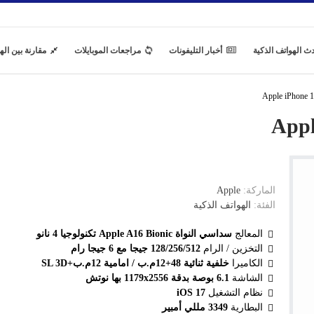
ث الهواتف الذكية
أخبار التليفونات
مراجعات الموبايلات
مقارنة بين اله
الماركة:
Apple
الفئة:
الهواتف الذكية
المعالج
سداسي النواة Apple A16 Bionic تكنولوجيا 4 نانو
التخزين / الرام
128/256/512 جيجا مع 6 جيجا رام
الكاميرا
خلفية ثنائية 48+12م.ب / امامية 12م.ب+SL 3D
الشاشة
6.1 بوصة بدقة 1179x2556 بها نوتش
نظام التشغيل
iOS 17
البطارية
3349 مللي أمبير