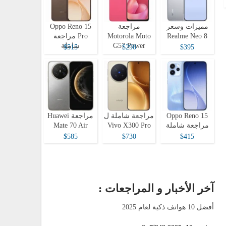
مميزات وسعر
مراجعة
Oppo Reno 15
Realme Neo 8
Motorola Moto
Pro مراجعة
G57 Power
شاملة
$515
$290
$395
Oppo Reno 15
مراجعة شاملة ل
مراجعة Huawei
مراجعة شاملة
Vivo X300 Pro
Mate 70 Air
$585
$730
$415
آخر الأخبار و المراجعات :
أفضل 10 هواتف ذكية لعام 2025