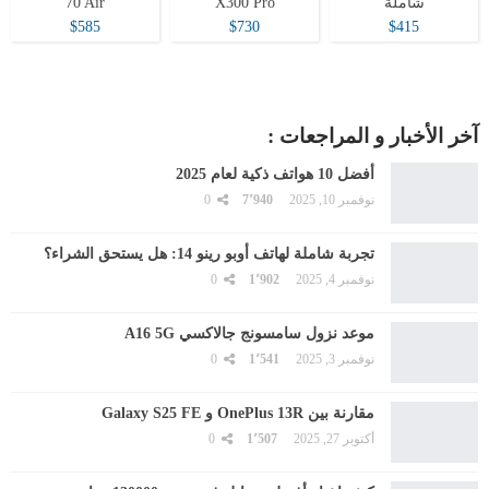
شاملة
X300 Pro
70 Air
$585
$730
$415
آخر الأخبار و المراجعات :
أفضل 10 هواتف ذكية لعام 2025
نوفمبر 10, 2025
7٬940
0
تجربة شاملة لهاتف أوبو رينو 14: هل يستحق الشراء؟
نوفمبر 4, 2025
1٬902
0
موعد نزول سامسونج جالاكسي A16 5G
نوفمبر 3, 2025
1٬541
0
مقارنة بين OnePlus 13R و Galaxy S25 FE
أكتوبر 27, 2025
1٬507
0