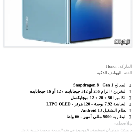
الماركة:
Honor
الفئة:
الهواتف الذكية
المعالج
Snapdragon 8+ Gen 1
التخزين / الرام
256 أو 512 جيجابايت / 12 أو 16 جيجابايت
الكاميرا
50 + 20 + 12 ميجابكسل
الشاشة
7.92 بوصة - 120 هرتز - LTPO OLED
نظام التشغيل
Android 13
البطارية
5000 مللي أمبير - 66 واط
ملاحظة:
لا يمكننا ضمان أن المعلومات الموجودة في هذه الصفحة صحيحة بنسبة 100٪.