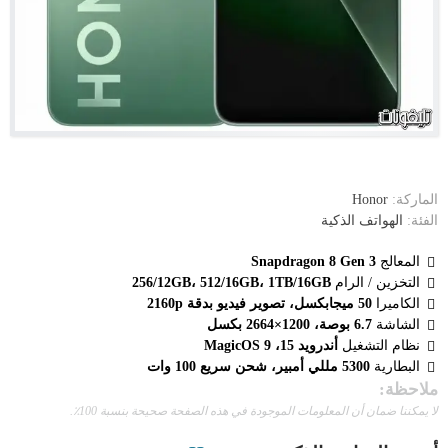
الماركة:
Honor
الفئة:
الهواتف الذكية
المعالج
Snapdragon 8 Gen 3
التخزين / الرام
256/12GB، 512/16GB، 1TB/16GB
الكاميرا
50 ميجابكسل، تصوير فيديو بدقة 2160p
الشاشة
6.7 بوصة، 1200×2664 بكسل
نظام التشغيل
أندرويد 15، MagicOS 9
البطارية
5300 مللي أمبير، شحن سريع 100 وات
ملاحظة:
لا يمكننا ضمان أن المعلومات الموجودة في هذه الصفحة صحيحة بنسبة 100٪.