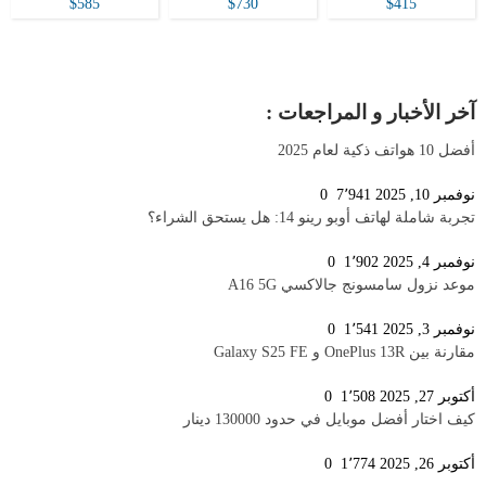
$585
$730
$415
آخر الأخبار و المراجعات :
أفضل 10 هواتف ذكية لعام 2025
نوفمبر 10, 2025
7٬941
0
تجربة شاملة لهاتف أوبو رينو 14: هل يستحق الشراء؟
نوفمبر 4, 2025
1٬902
0
موعد نزول سامسونج جالاكسي A16 5G
نوفمبر 3, 2025
1٬541
0
مقارنة بين OnePlus 13R و Galaxy S25 FE
أكتوبر 27, 2025
1٬508
0
كيف اختار أفضل موبايل في حدود 130000 دينار
أكتوبر 26, 2025
1٬774
0