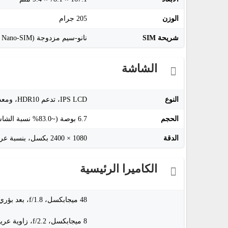
الوزن
205 جرام
شريحة SIM
نانو-سيم مزدوجة (Nano-SIM + Nano-SIM)
الشاشة
النوع
IPS LCD، تدعم HDR10، ومعدل تحديث 90 هرتز
الحجم
6.7 بوصة (~83.0% نسبة الشاشة إلى الجسم)
الدقة
1080 × 2400 بكسل، بنسبة عرض إلى ارتفاع 20:9 (~393 بكسل لكل إنش)
الكاميرا الرئيسية
48 ميجابكسل، f/1.8، بعد بؤري 26 ملم (واسعة)، 1/2.0"، حجم بكسل 0.8µm، ضبط تلقائي للصورة PDAF
8 ميجابكسل، f/2.2، زاوية عريضة 118°