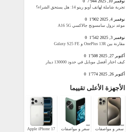
نوفمبر 10, 2025
7٬944
0
تجربة شاملة لهاتف أوبو رينو 14: هل يستحق الشراء؟
نوفمبر 4, 2025
1٬902
0
موعد نزول سامسونج جالاكسي A16 5G
نوفمبر 3, 2025
1٬542
0
مقارنة بين OnePlus 13R و Galaxy S25 FE
أكتوبر 27, 2025
1٬508
0
كيف اختار أفضل موبايل في حدود 130000 دينار
أكتوبر 26, 2025
1٬774
0
الأجهزة الأعلى تقييما
سعر و مواصفات
سعر و مواصفات
Apple iPhone 17