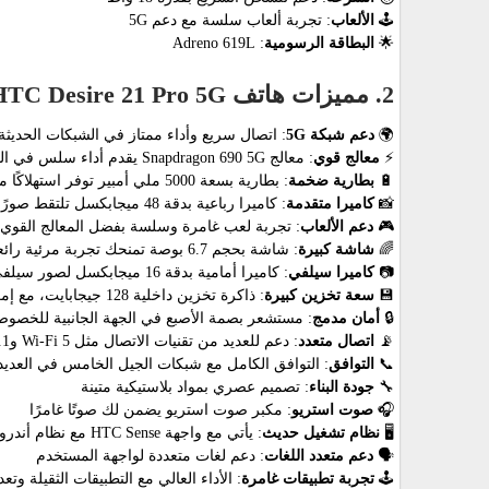
🕹️
الألعاب
: تجربة ألعاب سلسة مع دعم 5G
🌟
البطاقة الرسومية
: Adreno 619L
2. مميزات هاتف HTC Desire 21 Pro 5G
🌍
دعم شبكة 5G
: اتصال سريع وأداء ممتاز في الشبكات الحديثة
⚡
معالج قوي
: معالج Snapdragon 690 5G يقدم أداء سلس في المهام اليومية
🔋
بطارية ضخمة
: بطارية بسعة 5000 ملي أمبير توفر استهلاكًا ممتازًا للطاقة
📸
كاميرا متقدمة
: كاميرا رباعية بدقة 48 ميجابكسل تلتقط صورًا واضحة ومفصلة
🎮
دعم الألعاب
: تجربة لعب غامرة وسلسة بفضل المعالج القوي
🌈
شاشة كبيرة
: شاشة بحجم 6.7 بوصة تمنحك تجربة مرئية رائعة
📷
كاميرا سيلفي
: كاميرا أمامية بدقة 16 ميجابكسل لصور سيلفي واضحة
💾
سعة تخزين كبيرة
: ذاكرة تخزين داخلية 128 جيجابايت، مع إمكانية التوسعة
🔒
أمان مدمج
: مستشعر بصمة الأصبع في الجهة الجانبية للخصوصية
📡
اتصال متعدد
: دعم للعديد من تقنيات الاتصال مثل Wi-Fi 5 وBluetooth 5.1
📞
التوافق
: التوافق الكامل مع شبكات الجيل الخامس في العديد 
🔧
جودة البناء
: تصميم عصري بمواد بلاستيكية متينة
🎧
صوت استريو
: مكبر صوت استريو يضمن لك صوتًا غامرًا
🖥️
نظام تشغيل حديث
: يأتي مع واجهة HTC Sense مع نظام أندرويد 10
🗣️
دعم متعدد اللغات
: دعم لغات متعددة لواجهة المستخدم
🕹️
تجربة تطبيقات غامرة
: الأداء العالي مع التطبيقات الثقيلة وتعد