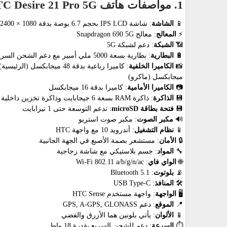
1. مواصفات هاتف HTC Desire 21 Pro 5G
📱
الشاشة
: شاشة IPS LCD بحجم 6.7 بوصة بدقة 1080 × 2400 بكسل
⚡
المعالج
: معالج Snapdragon 690 5G
📶
الشبكة
: دعم لشبكة 5G
🔋
البطارية
: بطارية بسعة 5000 ملي أمبير مع دعم الشحن السريع بقدرة 18 واط
📸
الكاميرا الخلفية
ميجابكسل (ماكرو)
📷
الكاميرا الأمامية
: كاميرا بدقة 16 ميجابكسل
💾
الذاكرة
: ذاكرة RAM بسعة 6 جيجابايت وذاكرة تخزين داخلية 128 جيجابايت
💾
فتحة بطاقة microSD
: تدعم التوسعة حتى 1 تيرابايت
🔊
مكبر الصوت
: مكبر صوت استريو
📱
نظام التشغيل
: أندرويد 10 مع واجهة HTC
🔒
الأمان
: مستشعر بصمة الأصبع في الجهة الجانبية
🔧
المواد
: جسم بلاستيكي مع شاشة زجاجية
🌐
الواي فاي
: Wi-Fi 802.11 a/b/g/n/ac
📡
بلوتوث
: Bluetooth 5.1
🛠️
المنافذ
: USB Type-C
🖥️
الواجهة
: واجهة مستخدم HTC Sense
📍
الموقع
: دعم GPS, A-GPS, GLONASS
📱
الألوان
: يأتي بلونين هما الأزرق والفضي
⏱️
السرعة
: دعم للشحن السريع بقدرة 18 واط