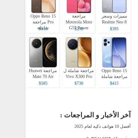
مميزات وسعر
مراجعة
Oppo Reno 15
Realme Neo 8
Motorola Moto
Pro مراجعة
G57 Power
شاملة
$515
$290
$395
Oppo Reno 15
مراجعة شاملة ل
مراجعة Huawei
مراجعة شاملة
Vivo X300 Pro
Mate 70 Air
$585
$730
$415
آخر الأخبار و المراجعات :
أفضل 10 هواتف ذكية لعام 2025