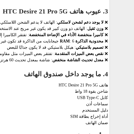
3. عيوب هاتف HTC Desire 21 Pro 5G
❌
لا يوجد دعم لشحن لاسلكي
: الهاتف لا يدعم الشحن اللاسلكي
❌
وزن ثقيل
: الهاتف ذو وزن كبير قد يكون غير مريح عند الاستخ
❌
كاميرا منخفضة الأداء في الإضاءة المنخفضة
: تفتقر الكاميرا 
❌
محدودية الذاكرة RAM
: 6 جيجابايت من الذاكرة قد تكون غير كافية لبعض المستخدمين
❌
تصميم بلاستيكي
: هيكل بلاستيكي قد لا يكون جذابًا للبعض
❌
نقص بعض الميزات المتقدمة
: تفتقر بعض الميزات مثل مقاومة
❌
معدل تحديث الشاشة منخفض
: شاشة بمعدل تحديث 60 هرتز فقط قد تكون أقل من بعض الهواتف المنافسة
4. ما يوجد داخل صندوق الهاتف
هاتف HTC Desire 21 Pro 5G
شاحن بقوة 18 واط
كابل USB Type-C
سماعات أذن
دليل المستخدم
أداة إخراج بطاقة SIM
ضمان الهاتف