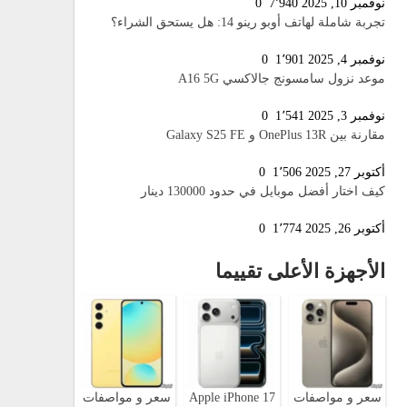
نوفمبر 10, 2025
7٬940
0
تجربة شاملة لهاتف أوبو رينو 14: هل يستحق الشراء؟
نوفمبر 4, 2025
1٬901
0
موعد نزول سامسونج جالاكسي A16 5G
نوفمبر 3, 2025
1٬541
0
مقارنة بين OnePlus 13R و Galaxy S25 FE
أكتوبر 27, 2025
1٬506
0
كيف اختار أفضل موبايل في حدود 130000 دينار
أكتوبر 26, 2025
1٬774
0
الأجهزة الأعلى تقييما
سعر و مواصفات
Apple iPhone 17
سعر و مواصفات