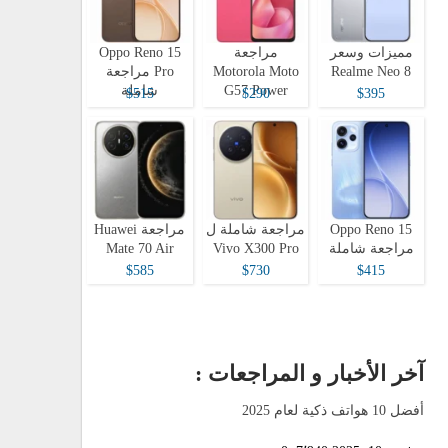
مميزات وسعر
مراجعة
Oppo Reno 15
Realme Neo 8
Motorola Moto
Pro مراجعة
G57 Power
شاملة
$515
$290
$395
Oppo Reno 15
مراجعة شاملة ل
مراجعة Huawei
مراجعة شاملة
Vivo X300 Pro
Mate 70 Air
$585
$730
$415
آخر الأخبار و المراجعات :
أفضل 10 هواتف ذكية لعام 2025