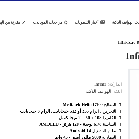
ث الهواتف الذكية
أخبار التليفونات
مراجعات الموبايلات
مقارنة بين اله
الماركة:
Infinix
الفئة:
الهواتف الذكية
المعالج
Mediatek Helio G100
التخزين / الرام
256 أو 512 جيجابايت/ الرام 8 جيجابايت
الكاميرا
108 + 50 + 2 ميجابكسل
الشاشة
6.78 بوصة - 120 هرتز - AMOLED
نظام التشغيل
Android 14
البطارية
5000 مللي أمبير - 45 واط