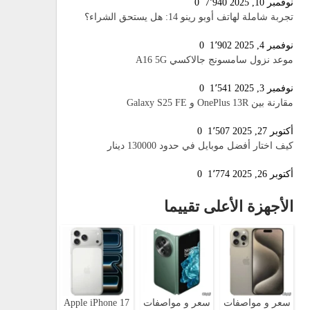
نوفمبر 10, 2025
7٬940
0
تجربة شاملة لهاتف أوبو رينو 14: هل يستحق الشراء؟
نوفمبر 4, 2025
1٬902
0
موعد نزول سامسونج جالاكسي A16 5G
نوفمبر 3, 2025
1٬541
0
مقارنة بين OnePlus 13R و Galaxy S25 FE
أكتوبر 27, 2025
1٬507
0
كيف اختار أفضل موبايل في حدود 130000 دينار
أكتوبر 26, 2025
1٬774
0
الأجهزة الأعلى تقييما
سعر و مواصفات
سعر و مواصفات
Apple iPhone 17