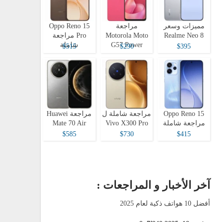
مميزات وسعر
مراجعة
Oppo Reno 15
Realme Neo 8
Motorola Moto
Pro مراجعة
G57 Power
شاملة
$515
$290
$395
Oppo Reno 15
مراجعة شاملة ل
مراجعة Huawei
مراجعة شاملة
Vivo X300 Pro
Mate 70 Air
$585
$730
$415
آخر الأخبار و المراجعات :
أفضل 10 هواتف ذكية لعام 2025