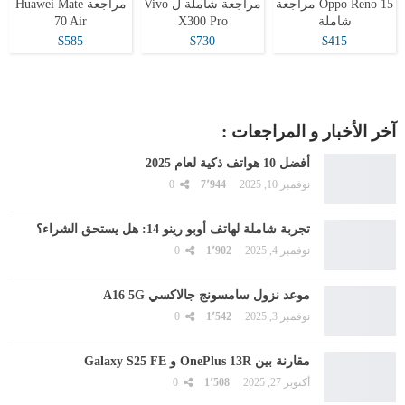
Oppo Reno 15 مراجعة
مراجعة شاملة ل Vivo
مراجعة Huawei Mate
شاملة
X300 Pro
70 Air
$585
$730
$415
آخر الأخبار و المراجعات :
أفضل 10 هواتف ذكية لعام 2025
نوفمبر 10, 2025
7٬944
0
تجربة شاملة لهاتف أوبو رينو 14: هل يستحق الشراء؟
نوفمبر 4, 2025
1٬902
0
موعد نزول سامسونج جالاكسي A16 5G
نوفمبر 3, 2025
1٬542
0
مقارنة بين OnePlus 13R و Galaxy S25 FE
أكتوبر 27, 2025
1٬508
0