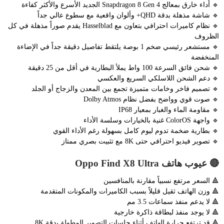
🔹 أداء خارق بمعالج Snapdragon 8 Gen 4 الجديد الأسرع والأكثر كفاءة
🔹 شاشة مذهلة بدقة QHD+ وألوان واقعية مع سطوع عالي جداً
🔹 نظام كاميرات احترافي بتعاون مع Hasselblad يقدم صوراً مذهلة في كل
الظروف
🔹 مستشعر رئيسي ضخم 1 بوصة يلتقط تفاصيل دقيقة جداً في الإضاءة
المنخفضة
🔹 شحن فائق السرعة 100 واط يملأ البطارية في أقل من 25 دقيقة
🔹 دعم الشحن اللاسلكي السريع والعكسي
🔹 تصميم فاخر وخامات متميزة تجمع بين المعدن والزجاج أو الجلد
🔹 صوت قوي وواضح بفضل نظام Dolby Atmos
🔹 مقاومة الماء والغبار بمعيار IP68
🔹 واجهة ColorOS غنية بالخيارات وسلسة الأداء
🔹 بطارية ضخمة تدوم ليوم كامل بسهولة رغم الأداء القوي
🔹 تصوير فيديو احترافي حتى 8K مع تثبيت بصري ممتاز
🔴 عيوب هاتف Oppo Find X8 Ultra
🔺 السعر مرتفع نسبياً مقارنة بالمنافسين
🔺 وزن الهاتف ثقيل قليلاً بسبب الكاميرات والمكونات المتقدمة
🔺 لا يدعم منفذ سماعات 3.5 مم
🔺 لا يوجد منفذ لبطاقة ذاكرة خارجية
🔺 قد ترتفع حرارة الهاتف أثناء جلسات التصوير المطولة بدقة 8K