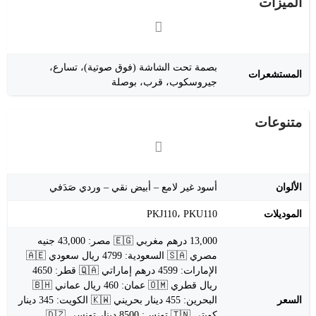
الميزات
بصمة تحت الشاشة (فوق صوتية)، تسارع،
المستشعرات
جيروسكوب، قرب، بوصلة
متنوعات
الألوان
أسود غير لامع – أبيض نقي – وردي صَدَفي
الموديلات
PKJ110، PKU110
13,000 درهم مغربي 🇪🇬 مصر: 43,000 جنيه
مصري 🇸🇦 السعودية: 4799 ريال سعودي 🇦🇪
الإمارات: 4599 درهم إماراتي 🇶🇦 قطر: 4650
ريال قطري 🇴🇲 عمان: 460 ريال عماني 🇧🇭
السعر
البحرين: 455 دينار بحريني 🇰🇼 الكويت: 345 دينار
كويتي 🇹🇳 تونس: 8500 دينار تونسي 🇩🇿