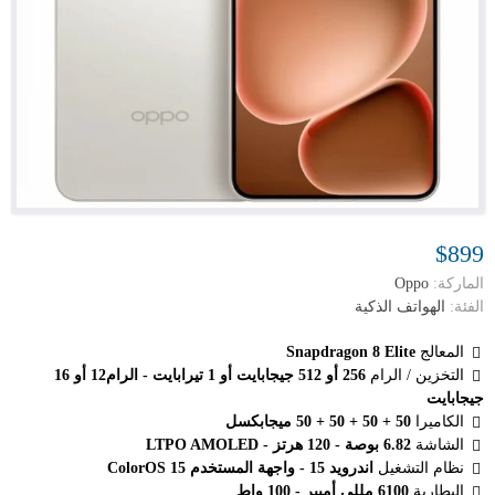
$899
الماركة:
Oppo
الفئة:
الهواتف الذكية
المعالج
Snapdragon 8 Elite
التخزين / الرام
256 أو 512 جيجابايت أو 1 تيرابايت - الرام12 أو 16
جيجابايت
الكاميرا
50 + 50 + 50 + 50 ميجابكسل
الشاشة
6.82 بوصة - 120 هرتز - LTPO AMOLED
نظام التشغيل
اندرويد 15 - واجهة المستخدم ColorOS 15
البطارية
6100 مللي أمبير - 100 واط