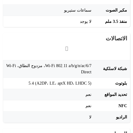
مكبر الصوت
سماعات ستيريو
منفذ 3.5 ملم
لا يوجد
الاتصالات
‎Wi-Fi 802.11 a/b/g/n/ac/6/7‎، مزدوج النطاق، Wi-Fi
شبكة لاسلكية
Direct
بلوتوث
‎5.4‎ (A2DP، LE، aptX HD، LHDC 5)
تحديد المواقع
نعم
NFC
نعم
الراديو
لا