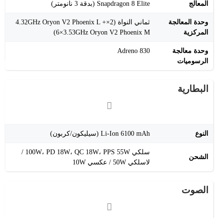
المعالج
Snapdragon 8 Elite (بدقة 3 نانومتر)
وحدة المعالجة
ثماني النواة (2×4.32GHz Oryon V2 Phoenix L +
المركزية
6×3.53GHz Oryon V2 Phoenix M)
وحدة معالجة
Adreno 830
الرسوميات
البطارية
النوع
Li-Ion 6100 mAh (سيليكون/كربون)
سلكي ‎100W‎، PD ‎18W‎، QC ‎18W‎، PPS ‎55W‎ /
الشحن
لاسلكي ‎50W‎ / عكسي ‎10W‎
الصوت