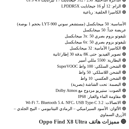
🟢 الذاكرة الداخلية: 256 / 512 جيجابايت / 1 تيرابايت UFS 4.0
🟢 الرام: 12 أو 16 جيجابايت LPDDR5X
🟢 الكاميرا الخلفية: رباعية
الأساسية: 50 ميجابكسل (مستشعر سوني LYT-900 بحجم 1 بوصة)
عريضة جداً: 50 ميجابكسل
تليفوتو بزوم بصري 3x: 50 ميجابكسل
تليفوتو بزوم بصري 6x: 50 ميجابكسل
🟢 الكاميرا الأمامية: 32 ميجابكسل
🟢 تصوير الفيديو: حتى 8K بدقة 30 إطار/ثانية
🟢 البطارية: 5500 مللي أمبير
🟢 الشحن السلكي: 100 واط SuperVOOC
🟢 الشحن اللاسلكي: 50 واط
🟢 الشحن العكسي: 10 واط
🟢 البصمة: تحت الشاشة (بصرية)
🟢 الصوت: ستيريو مزدوج مع Dolby Atmos
🟢 مقاومة الماء والغبار: IP68
🟢 الاتصالات: Wi-Fi 7، Bluetooth 5.4، NFC، USB Type-C 3.2
🟢 الألوان: الأسود السيراميكي – الرمادي التيتانيومي – البيج الجلدي –
الأزرق السماوي
🔵 مميزات هاتف Oppo Find X8 Ultra