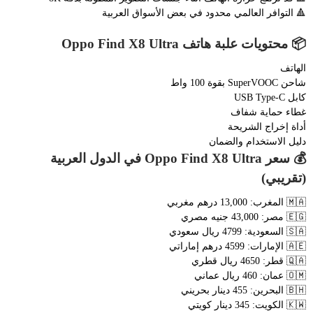
🔺 التوافر العالمي محدود في بعض الأسواق العربية
📦 محتويات علبة هاتف Oppo Find X8 Ultra
الهاتف
شاحن SuperVOOC بقوة 100 واط
كابل USB Type-C
غطاء حماية شفاف
أداة إخراج الشريحة
دليل الاستخدام والضمان
💰 سعر Oppo Find X8 Ultra في الدول العربية
(تقريبي)
🇲🇦 المغرب: 13,000 درهم مغربي
🇪🇬 مصر: 43,000 جنيه مصري
🇸🇦 السعودية: 4799 ريال سعودي
🇦🇪 الإمارات: 4599 درهم إماراتي
🇶🇦 قطر: 4650 ريال قطري
🇴🇲 عمان: 460 ريال عماني
🇧🇭 البحرين: 455 دينار بحريني
🇰🇼 الكويت: 345 دينار كويتي