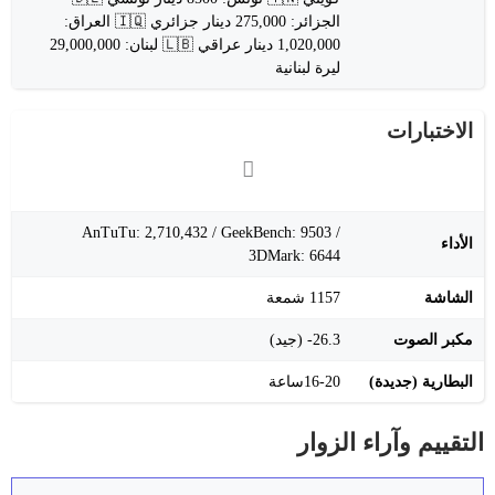
الجزائر: 275,000 دينار جزائري 🇮🇶 العراق:
1,020,000 دينار عراقي 🇱🇧 لبنان: 29,000,000
ليرة لبنانية
الاختبارات
AnTuTu: ‎2,710,432‎ / GeekBench: ‎9503‎ /
الأداء
3DMark: ‎6644‎
الشاشة
‎1157‎ شمعة
مكبر الصوت
‎-26.3‎ (جيد)
البطارية (جديدة)
16-20ساعة
التقييم وآراء الزوار