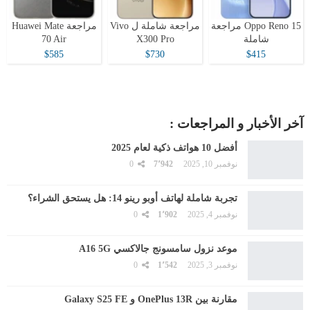
Oppo Reno 15 مراجعة
مراجعة شاملة ل Vivo
مراجعة Huawei Mate
شاملة
X300 Pro
70 Air
$585
$730
$415
آخر الأخبار و المراجعات :
أفضل 10 هواتف ذكية لعام 2025
نوفمبر 10, 2025
7٬942
0
تجربة شاملة لهاتف أوبو رينو 14: هل يستحق الشراء؟
نوفمبر 4, 2025
1٬902
0
موعد نزول سامسونج جالاكسي A16 5G
نوفمبر 3, 2025
1٬542
0
مقارنة بين OnePlus 13R و Galaxy S25 FE