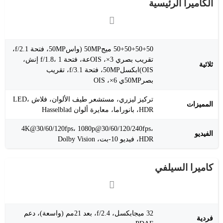
الكاميرا الرئيسية
50+50+50+50 ميج50MP (واس50MP، فتحة f/2.1،
تقريب بصري 3×، OISعة، فتحة f/1.8، 1 إنش،
ثلاثية
OIS)ابكسل50MP، فتحة f/3.1، تقريب
بصر50MPي 6×، OIS
تركيز ليزري، مستشعر طيف الألوان، فلاش LED،
المميزات
HDR، بانوراما، معايرة ألوان Hasselblad
‎4K@30/60/120fps‎، ‎1080p@30/60/120/240fps‎،
الفيديو
HDR، فيديو 10-بت، Dolby Vision
كاميرا السيلفي
32 ميجابكسل، f/2.4، بعد 21مم (واسعة)، دعم
فردية