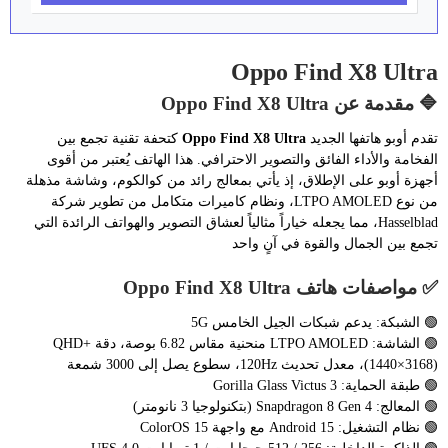
Oppo Find X8 Ultra
🔷 مقدمة عن Oppo Find X8 Ultra
تقدم أوبو هاتفها الجديد
Oppo Find X8 Ultra
كتحفة تقنية تجمع بين
الفخامة والأداء الفائق والتصوير الاحترافي. هذا الهاتف يُعتبر من أقوى
أجهزة أوبو على الإطلاق، إذ يأتي بمعالج رائد من كوالكوم، وشاشة مذهلة
من نوع LTPO AMOLED، ونظام كاميرات متكامل من تطوير شركة
Hasselblad، مما يجعله خياراً مثالياً لعشاق التصوير والهواتف الرائدة التي
تجمع بين الجمال والقوة في آنٍ واحد
✅ مواصفات هاتف Oppo Find X8 Ultra
🟢 الشبكة: يدعم شبكات الجيل الخامس 5G
🟢 الشاشة: LTPO AMOLED منحنية مقاس 6.82 بوصة، دقة QHD+
(1440×3168)، معدل تحديث 120Hz، سطوع يصل إلى 3000 شمعة
🟢 طبقة الحماية: Gorilla Glass Victus 3
🟢 المعالج: Snapdragon 8 Gen 4 (بتكنولوجيا 3 نانومتر)
🟢 نظام التشغيل: Android 15 مع واجهة ColorOS 15