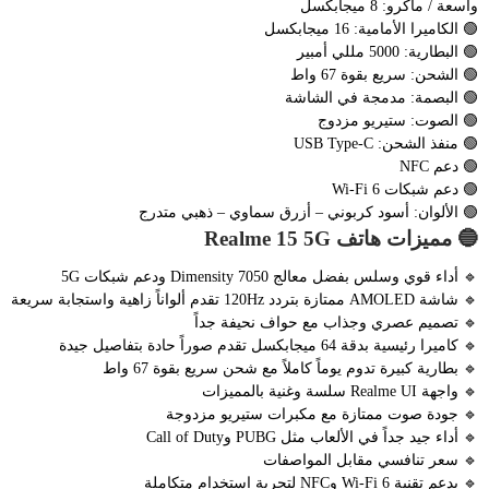
واسعة / ماكرو: 8 ميجابكسل
🟢 الكاميرا الأمامية: 16 ميجابكسل
🟢 البطارية: 5000 مللي أمبير
🟢 الشحن: سريع بقوة 67 واط
🟢 البصمة: مدمجة في الشاشة
🟢 الصوت: ستيريو مزدوج
🟢 منفذ الشحن: USB Type-C
🟢 دعم NFC
🟢 دعم شبكات Wi-Fi 6
🟢 الألوان: أسود كربوني – أزرق سماوي – ذهبي متدرج
🔵 مميزات هاتف Realme 15 5G
🔹 أداء قوي وسلس بفضل معالج Dimensity 7050 ودعم شبكات 5G
🔹 شاشة AMOLED ممتازة بتردد 120Hz تقدم ألواناً زاهية واستجابة سريعة
🔹 تصميم عصري وجذاب مع حواف نحيفة جداً
🔹 كاميرا رئيسية بدقة 64 ميجابكسل تقدم صوراً حادة بتفاصيل جيدة
🔹 بطارية كبيرة تدوم يوماً كاملاً مع شحن سريع بقوة 67 واط
🔹 واجهة Realme UI سلسة وغنية بالمميزات
🔹 جودة صوت ممتازة مع مكبرات ستيريو مزدوجة
🔹 أداء جيد جداً في الألعاب مثل PUBG وCall of Duty
🔹 سعر تنافسي مقابل المواصفات
🔹 يدعم تقنية Wi-Fi 6 وNFC لتجربة استخدام متكاملة