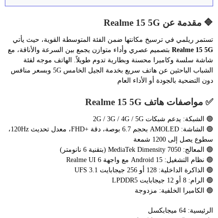
🔷 مقدمة عن Realme 15 5G
تستمر ريلمي في ترسيخ مكانتها ضمن الفئة المتوسطة القوية، حيث يأتي
Realme 15 5G
بتصميم عصري وأداء متوازن يجمع بين السرعة والأناقة، مع
شاشة سلسة وكاميرا محسنة وبطارية تدوم طويلاً. الهاتف موجه لفئة
الشباب الباحثين عن هاتف سريع بخدمة الجيل الخامس 5G وبسعر منافس
دون التضحية بالجودة أو الأداء العام
✅ مواصفات هاتف Realme 15 5G
🟢 الشبكة: يدعم شبكات 2G / 3G / 4G / 5G
🟢 الشاشة: AMOLED بحجم 6.7 بوصة، دقة +FHD، معدل تحديث 120Hz،
سطوع يصل إلى 1200 شمعة
🟢 المعالج: MediaTek Dimensity 7050 (بتقنية 6 نانومتر)
🟢 نظام التشغيل: Android 15 مع واجهة Realme UI 6
🟢 الذاكرة الداخلية: 128 أو 256 جيجابايت UFS 3.1
🟢 الرام: 8 أو 12 جيجابايت LPDDR5
🟢 الكاميرا الخلفية: مزدوجة
الرئيسية: 64 ميجابكسل