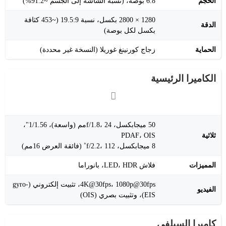
الحجم
6.8 بوصة، (نسبة الشاشة إلى الجسم ~91.2%)
1280 × 2800 بكسل، نسبة 19.5:9 (~453 كثافة
الدقة
بكسل لكل بوصة)
الحماية
زجاج كورنينغ غوريلا (النسخة غير محددة)
الكاميرا الرئيسية
50 ميجابكسل، f/1.8، 24مم (واسعة)، 1/1.56"،
ثلاثية
PDAF، OIS
8 ميجابكسل، f/2.2، 112˚ (فائقة العرض 16مم)
المميزات
فلاش LED، HDR، بانوراما
4K@30fps، 1080p@30fps، تثبيت إلكتروني (gyro-
الفيديو
EIS)، وتثبيت بصري (OIS)
كاميرا السيلفي