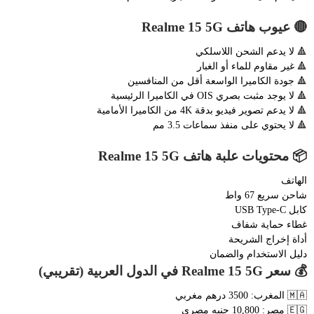
🔴 عيوب هاتف Realme 15 5G
🔺 لا يدعم الشحن اللاسلكي
🔺 غير مقاوم للماء أو الغبار
🔺 جودة الكاميرا الواسعة أقل من المنافسين
🔺 لا يوجد مثبت بصري OIS في الكاميرا الرئيسية
🔺 لا يدعم تصوير فيديو بدقة 4K من الكاميرا الأمامية
🔺 لا يحتوي على منفذ سماعات 3.5 مم
📦 محتويات علبة هاتف Realme 15 5G
الهاتف
شاحن سريع 67 واط
كابل USB Type-C
غطاء حماية شفاف
أداة إخراج الشريحة
دليل الاستخدام والضمان
💰 سعر Realme 15 5G في الدول العربية (تقريبي)
🇲🇦 المغرب: 3500 درهم مغربي
🇪🇬 مصر: 10,800 جنيه مصري