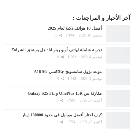
آخر الأخبار و المراجعات :
أفضل 10 هواتف ذكية لعام 2025
نوفمبر 10, 2025
7٬944
0
تجربة شاملة لهاتف أوبو رينو 14: هل يستحق الشراء؟
نوفمبر 4, 2025
1٬902
0
موعد نزول سامسونج جالاكسي A16 5G
نوفمبر 3, 2025
1٬542
0
مقارنة بين OnePlus 13R و Galaxy S25 FE
أكتوبر 27, 2025
1٬508
0
كيف اختار أفضل موبايل في حدود 130000 دينار
أكتوبر 26, 2025
1٬774
0