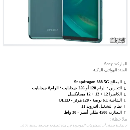
الماركة:
Sony
الفئة:
الهواتف الذكية
المعالج
Snapdragon 888 5G
التخزين / الرام
128 أو 256 جيجابايت / الرام8 جيجابايت
الكاميرا
12 + 12 + 12 ميجابكسل
الشاشة
6.1 بوصة - 120 هرتز - OLED
نظام التشغيل
اندرويد 11
البطارية
4500 مللي أمبير - 30 واط
ملاحظة:
لا يمكننا ضمان أن المعلومات الموجودة في هذه الصفحة صحيحة بنسبة 100٪.