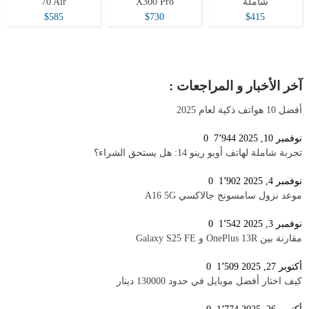
شاملة
X300 Pro
70 Air
$585
$730
$415
آخر الأخبار و المراجعات :
أفضل 10 هواتف ذكية لعام 2025
نوفمبر 10, 2025
7٬944
0
تجربة شاملة لهاتف أوبو رينو 14: هل يستحق الشراء؟
نوفمبر 4, 2025
1٬902
0
موعد نزول سامسونج جالاكسي A16 5G
نوفمبر 3, 2025
1٬542
0
مقارنة بين OnePlus 13R و Galaxy S25 FE
أكتوبر 27, 2025
1٬509
0
كيف اختار أفضل موبايل في حدود 130000 دينار