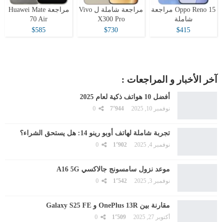
Oppo Reno 15 مراجعة
مراجعة شاملة ل Vivo
مراجعة Huawei Mate
شاملة
X300 Pro
70 Air
$585
$730
$415
آخر الأخبار و المراجعات :
أفضل 10 هواتف ذكية لعام 2025
نوفمبر 10, 2025
7٬944
0
تجربة شاملة لهاتف أوبو رينو 14: هل يستحق الشراء؟
نوفمبر 4, 2025
1٬902
0
موعد نزول سامسونج جالاكسي A16 5G
نوفمبر 3, 2025
1٬542
0
مقارنة بين OnePlus 13R و Galaxy S25 FE
أكتوبر 27, 2025
1٬509
0