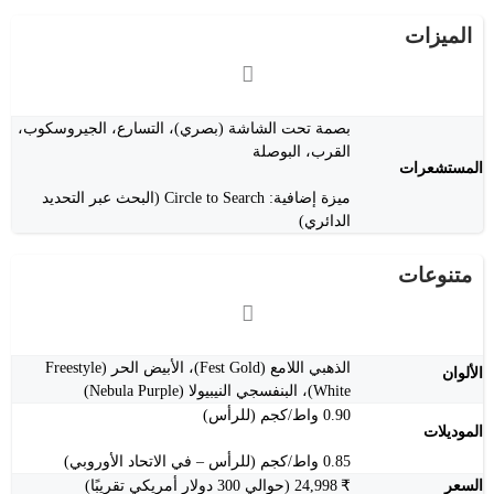
الميزات
بصمة تحت الشاشة (بصري)، التسارع، الجيروسكوب،
القرب، البوصلة
المستشعرات
ميزة إضافية: Circle to Search (البحث عبر التحديد
الدائري)
متنوعات
الذهبي اللامع (Fest Gold)، الأبيض الحر (Freestyle
الألوان
White)، البنفسجي النيبيولا (Nebula Purple)
0.90 واط/كجم (للرأس)
الموديلات
0.85 واط/كجم (للرأس – في الاتحاد الأوروبي)
السعر
₹ 24,998 (حوالي 300 دولار أمريكي تقريبًا)