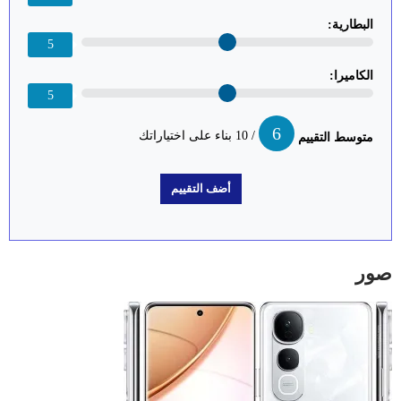
البطارية:
5
الكاميرا:
5
6
/ 10 بناء على اختياراتك
متوسط التقييم
صور