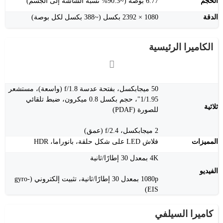
الحجم
6.77 بوصة (~90.3% نسبة الشاشة إلى الجسم)
الدقة
1080 × 2392 بكسل (~388 بكسل لكل بوصة)
الكاميرا الرئيسية
50 ميجابكسل، بفتحة عدسة f/1.8 (واسعة)، مستشعر
1/1.95"، حجم بكسل 0.8 ميكرون، ضبط تلقائي
ثلاثية
للصورة (PDAF)
2 ميجابكسل، f/2.4 (عمق)
المميزات
فلاش LED على شكل حلقة، بانوراما، HDR
4K بمعدل 30 إطارًا/ثانية
الفيديو
1080p بمعدل 30 إطارًا/ثانية، تثبيت إلكتروني (gyro-
EIS)
كاميرا السيلفي