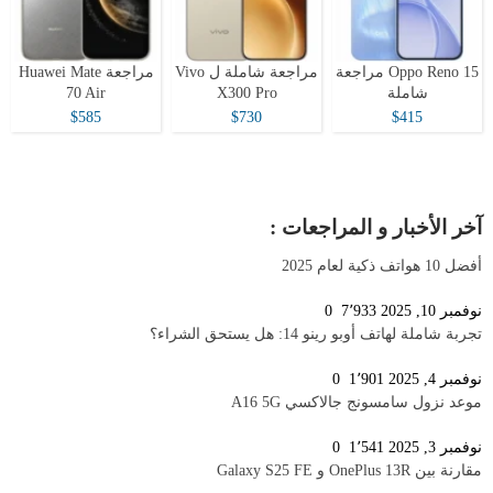
Oppo Reno 15 مراجعة
مراجعة شاملة ل Vivo
مراجعة Huawei Mate
شاملة
X300 Pro
70 Air
$585
$730
$415
آخر الأخبار و المراجعات :
أفضل 10 هواتف ذكية لعام 2025
نوفمبر 10, 2025
7٬933
0
تجربة شاملة لهاتف أوبو رينو 14: هل يستحق الشراء؟
نوفمبر 4, 2025
1٬901
0
موعد نزول سامسونج جالاكسي A16 5G
نوفمبر 3, 2025
1٬541
0
مقارنة بين OnePlus 13R و Galaxy S25 FE