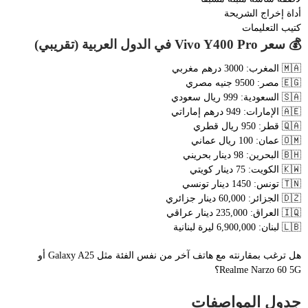
أداة إخراج الشريحة
كتيب التعليمات
💰 سعر Vivo Y400 Pro في الدول العربية (تقريبي)
🇲🇦 المغرب: 3000 درهم مغربي
🇪🇬 مصر: 9500 جنيه مصري
🇸🇦 السعودية: 999 ريال سعودي
🇦🇪 الإمارات: 949 درهم إماراتي
🇶🇦 قطر: 950 ريال قطري
🇴🇲 عمان: 100 ريال عماني
🇧🇭 البحرين: 98 دينار بحريني
🇰🇼 الكويت: 75 دينار كويتي
🇹🇳 تونس: 1450 دينار تونسي
🇩🇿 الجزائر: 60,000 دينار جزائري
🇮🇶 العراق: 235,000 دينار عراقي
🇱🇧 لبنان: 6,900,000 ليرة لبنانية
هل ترغب بمقارنته مع هاتف آخر من نفس الفئة مثل Galaxy A25 أو
Realme Narzo 60 5G؟
جدول المواصفات