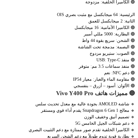
🟢 الكاميرا الخلفية: مزدوجة
الرئيسية: 64 ميجابكسل مع مثبت بصري OIS
الثانية: 2 ميجابكسل للعمق
🟢 الكاميرا الأمامية: 16 ميجابكسل
🟢 البطارية: 5000 مللي أمبير
🟢 الشحن: سريع بقوة 44 واط
🟢 البصمة: مدمجة تحت الشاشة
🟢 الصوت: ستيريو مزدوج
🟢 منفذ USB: Type-C
🟢 منفذ سماعات 3.5 مم: متوفر
🟢 دعم NFC: نعم
🟢 مقاومة الماء والغبار: معيار IP54
🟢 الألوان: أسود – أزرق – بنفسجي
🔵 مميزات هاتف Vivo Y400 Pro
🔹 شاشة AMOLED بجودة عالية مع معدل تحديث سلس
🔹 معالج Snapdragon 6 Gen 1 يقدم أداء قوي ومستقر
🔹 تصميم أنيق وخفيف الوزن
🔹 دعم شبكات الجيل الخامس 5G
🔹 الكاميرا الخلفية تقدم صور ممتازة مع دعم التثبيت البصري
🔹 بطارية قوية تدوم طويلاً مع دعم الشحن السريع