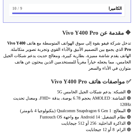
الكاميرا
9
/ 10
🔷 مقدمة عن Vivo Y400 Pro
تدخل شركة فيفو بقوة إلى سوق الهواتف المتوسطة مع هاتف
Vivo Y400
Pro
الذي يجمع بين التصميم الأنيق والأداء القوي وتجربة تصوير متكاملة.
الهاتف يقدم شاشة مميزة، بطارية كبيرة، ومعالج حديث يدعم شبكات الجيل
الخامس، مما يجعله خياراً مغرياً للمستخدمين الذين يبحثون عن هاتف
متوازن في الأداء والسعر
✅ مواصفات هاتف Vivo Y400 Pro
🟢 الشبكة: يدعم شبكات الجيل الخامس 5G
🟢 الشاشة: AMOLED بحجم 6.78 بوصة، بدقة +FHD، ومعدل تحديث
120Hz
🟢 المعالج: Qualcomm Snapdragon 6 Gen 1 (بتكنولوجيا 4 نانومتر)
🟢 نظام التشغيل: Android 14 مع واجهة Funtouch OS
🟢 الذاكرة الداخلية: 256 أو 512 جيجابايت
🟢 الرام: 8 أو 12 جيجابايت