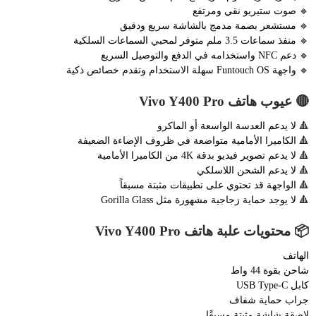
🔹 صوت ستيريو نقي ومرتفع
🔹 مستشعر بصمة مدمج بالشاشة سريع ودقيق
🔹 منفذ سماعات 3.5 ملم متوفر لمحبي السماعات السلكية
🔹 دعم NFC واستخدامه في الدفع والتوصيل السريع
🔹 واجهة Funtouch OS سهلة الاستخدام وتقدم خصائص ذكية
🔴 عيوب هاتف Vivo Y400 Pro
🔺 لا يدعم العدسة الواسعة أو الماكرو
🔺 الكاميرا الأمامية متواضعة في ظروف الإضاءة الضعيفة
🔺 لا يدعم تصوير فيديو بدقة 4K من الكاميرا الأمامية
🔺 لا يدعم الشحن اللاسلكي
🔺 الواجهة قد تحتوي على تطبيقات مثبتة مسبقاً
🔺 لا يوجد حماية زجاجية مشهورة مثل Gorilla Glass
📦 محتويات علبة هاتف Vivo Y400 Pro
الهاتف
شاحن بقوة 44 واط
كابل USB Type-C
جراب حماية شفاف
لاصقة شاشة مثبتة مسبقًا