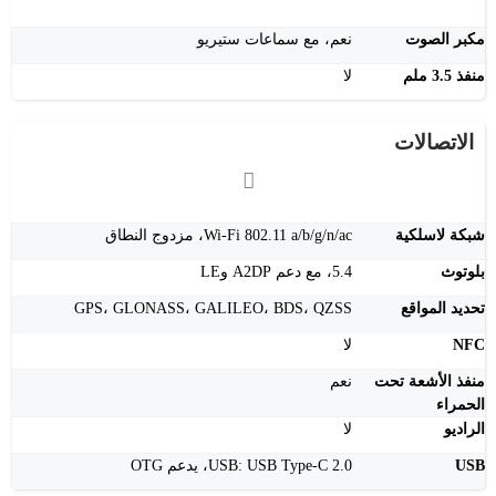
مكبر الصوت
نعم، مع سماعات ستيريو
منفذ 3.5 ملم
لا
الاتصالات
شبكة لاسلكية
Wi-Fi 802.11 a/b/g/n/ac، مزدوج النطاق
بلوتوث
5.4، مع دعم A2DP وLE
تحديد المواقع
GPS، GLONASS، GALILEO، BDS، QZSS
NFC
لا
منفذ الأشعة تحت
نعم
الحمراء
الراديو
لا
USB
USB: USB Type-C 2.0، يدعم OTG