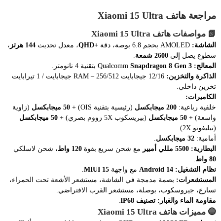
مراجعة هاتف Xiaomi 15 Ultra
📗
مواصفات هاتف Xiaomi 15 Ultra
الشاشة:
AMOLED بحجم 6.8 بوصة، دقة
+QHD
، معدل تحديث
144 هرتز
،
سطوع يصل إلى
2600 شمعة
.
المعالج:
Qualcomm
Snapdragon 8 Gen 3
بتقنية 4 نانومتر.
الذاكرة والتخزين:
12/16 جيجابايت RAM – 256/512 جيجابايت / 1 تيرابايت
تخزين داخلي.
الكاميرات:
خلفية رباعية:
200 ميجابكسل
(رئيسية بتقنية OIS) +
50 ميجابكسل
(زاوية
واسعة) +
50 ميجابكسل
(بيريسكوب 5X زووم بصري) +
50 ميجابكسل
(تيليفوتو 2X).
أمامية:
32 ميجابكسل
.
البطارية:
5500 مللي أمبير
مع شحن سريع بقوة
120 واط
، شحن لاسلكي
80 واط
.
نظام التشغيل:
Android 14
مع واجهة
MIUI 15
.
المستشعرات:
بصمة مدمجة في الشاشة، مستشعر الأشعة تحت الحمراء،
تسارع، جيروسكوب، بوصلة، مستشعر القرب الافتراضي.
مقاومة الماء والغبار:
تصنيف IP68
.
🔵
مميزات هاتف Xiaomi 15 Ultra