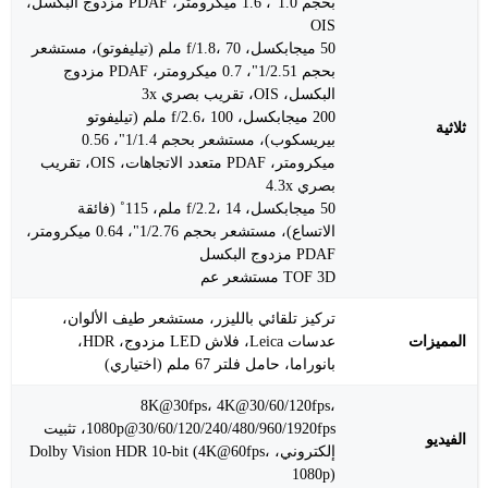
بحجم 1.0"، 1.6 ميكرومتر، PDAF مزدوج البكسل،
OIS
50 ميجابكسل، f/1.8، 70 ملم (تيليفوتو)، مستشعر
بحجم 1/2.51"، 0.7 ميكرومتر، PDAF مزدوج
البكسل، OIS، تقريب بصري 3x
200 ميجابكسل، f/2.6، 100 ملم (تيليفوتو
ثلاثية
بيريسكوب)، مستشعر بحجم 1/1.4"، 0.56
ميكرومتر، PDAF متعدد الاتجاهات، OIS، تقريب
بصري 4.3x
50 ميجابكسل، f/2.2، 14 ملم، 115˚ (فائقة
الاتساع)، مستشعر بحجم 1/2.76"، 0.64 ميكرومتر،
PDAF مزدوج البكسل
TOF 3D مستشعر عم
تركيز تلقائي بالليزر، مستشعر طيف الألوان،
المميزات
عدسات Leica، فلاش LED مزدوج، HDR،
بانوراما، حامل فلتر 67 ملم (اختياري)
8K@30fps، 4K@30/60/120fps،
1080p@30/60/120/240/480/960/1920fps، تثبيت
الفيديو
إلكتروني، Dolby Vision HDR 10-bit (4K@60fps،
1080p)