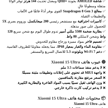
✅
شاشة AMOLED
بجودة
+QHD
ومعدل تحديث
144 هرتز
توفر ألوانًا
مذهلة وسطوعًا عالٍ.
✅
معالج Snapdragon 8 Gen 3
القوي يوفر أداءً فائقًا في الألعاب
والتطبيقات الثقيلة.
✅
كاميرات احترافية
مع مستشعر رئيسي
200 ميجابكسل
، وزووم بصري
5X
للحصول على صور مذهلة.
✅
بطارية ضخمة 5500 مللي أمبير
تدوم طوال اليوم مع شحن سريع
120
واط
وشحن لاسلكي
80 واط
.
✅
تصميم فاخر
بمواد مميزة وزجاج مقاوم للخدوش.
✅
مقاومة الماء والغبار بمعيار IP68
، مما يجعله مقاومًا للظروف القاسية.
✅
دعم Wi-Fi 7 وبلوتوث 5.3
للاتصال السريع والمستقر.
🔴
عيوب هاتف Xiaomi 15 Ultra
❌
لا يدعم منفذ سماعات 3.5 ملم
.
❌
واجهة MIUI قد تحتوي على إعلانات وتطبيقات مثبتة مسبقًا
.
❌
السعر مرتفع مقارنة بالمنافسين
.
❌
وزن الهاتف ثقيل نسبيًا بسبب المواد الفاخرة والبطارية الكبيرة
.
❌
لا يدعم تركيب كارت ذاكرة خارجي
.
📦
محتويات علبة هاتف Xiaomi 15 Ultra
هاتف
Xiaomi 15 Ultra