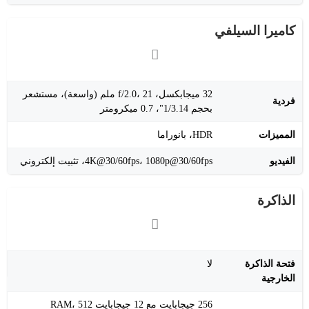
كاميرا السيلفي
32 ميجابكسل، f/2.0، 21 ملم (واسعة)، مستشعر
فردية
بحجم 1/3.14"، 0.7 ميكرومتر
المميزات
HDR، بانوراما
الفيديو
4K@30/60fps، 1080p@30/60fps، تثبيت إلكتروني
الذاكرة
فتحة الذاكرة
لا
الخارجية
256 جيجابايت مع 12 جيجابايت RAM، 512