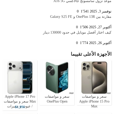
موعد نزول سامسونج جالاكسي A16 5G
نوفمبر 3, 2025
1٬541
0
مقارنة بين OnePlus 13R و Galaxy S25 FE
أكتوبر 27, 2025
1٬506
0
كيف اختار أفضل موبايل في حدود 130000 دينار
أكتوبر 26, 2025
1٬774
0
الأجهزة الأعلى تقييما
سعر و مواصفات
سعر و مواصفات
Apple iPhone 17 Pro
Apple iPhone 15 Pro
OnePlus Open
Max سعر و مواصفات
Max
/ عيوب و مميزات
$1,990