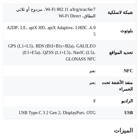
Wi-Fi 802.11 a/b/g/n/ac/6e/7، مزدوج أو ثلاثي
شبكة لاسلكية
النطاق، Wi-Fi Direct
6.0، A2DP، LE، aptX HD، aptX Adaptive، LHDC
بلوتوث
5
GPS (L1+L5)، BDS (B1I+B1c+B2a)، GALILEO
تحديد المواقع
(E1+E5a)، QZSS (L1+L5)، NavIC (L5)،
GLONASS NFC
NFC
نعم
منفذ الأشعة تحت
نعم
الحمراء
الراديو
لا
USB Type-C 3.2 Gen 2، DisplayPort، OTG
USB
الميزات