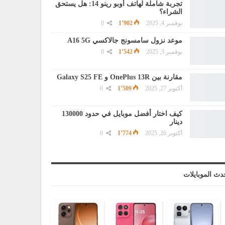
تجربة شاملة لهاتف أوبو رينو 14: هل يستحق
الشراء؟
نوفمبر 4, 2025
1٬902
0
موعد نزول سامسونج جالاكسي A16 5G
نوفمبر 3, 2025
1٬542
0
مقارنة بين OnePlus 13R و Galaxy S25 FE
أكتوبر 27, 2025
1٬509
0
كيف اختار أفضل موبايل في حدود 130000
دينار
أكتوبر 26, 2025
1٬774
0
دث الموبايلات