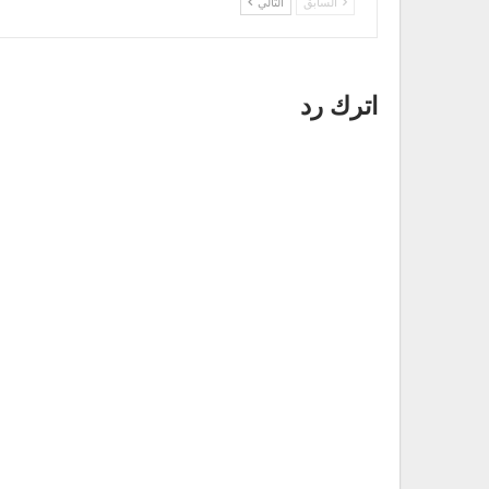
السابق
التالي
اترك رد