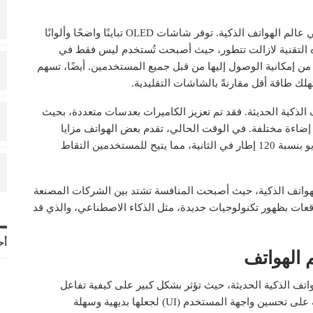
إلى جانب المعالجات، تمثل شاشات OLED تقدمًا بارزًا في عالم الهواتف الذكية. توفر شاشات OLED تباينًا واضحًا وألوانًا
ذه التقنية لازالت تتطور، حيث أصبحت تُستخدم ليس فقط في
 من إمكانية الوصول إليها من قبل جميع المستخدمين. أيضًا، تسهم
 الذكية الحديثة. فقد تم تعزيز الكاميرات بعدسات متعددة، بحيث
اءة مختلفة. في الوقت الحالي، تقدم بعض الهواتف مزايا
التصوير الليلي، والتصوير بدقة 4K، وكذلك إمكانيات الفيديو بنسبة 120 إطار في الثانية، مما يتيح للمستخدمين التقاط
لهواتف الذكية، حيث أصبحت المنافسة تشتد بين الشركات المصنعة
 توقعات بظهور تكنولوجيات جديدة، مثل الذكاء الاصطناعي، والذي قد
أح
 الهواتف
سياً في تصميم الهواتف الذكية الحديثة، حيث تؤثر بشكل كبير على كيفية تفاعل
المستخدمين مع أجهزتهم اليومية. تركز الشركات المصنعة على تحسين واجهة المستخدم (UI) لجعلها بديهية وسهلة