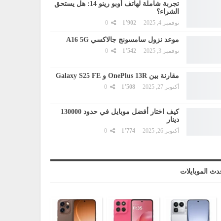
تجربة شاملة لهاتف أوبو رينو 14: هل يستحق
الشراء؟
نوفمبر 4, 2025
1٬902
0
موعد نزول سامسونج جالاكسي A16 5G
نوفمبر 3, 2025
1٬542
0
مقارنة بين OnePlus 13R و Galaxy S25 FE
أكتوبر 27, 2025
1٬508
0
كيف اختار أفضل موبايل في حدود 130000
دينار
أكتوبر 26, 2025
1٬774
0
دث الموبايلات