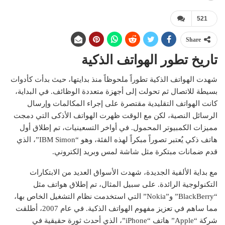
521
Share
تاريخ تطور الهواتف الذكية
شهدت الهواتف الذكية تطوراً ملحوظاً منذ بدايتها، حيث بدأت كأدوات
بسيطة للاتصال ثم تحولت إلى أجهزة متعددة الوظائف. في البداية،
كانت الهواتف التقليدية مقتصرة على إجراء المكالمات وإرسال
الرسائل النصية، لكن مع الوقت ظهرت الهواتف الأذكى التي دمجت
مميزات الكمبيوتر المحمول. في أواخر التسعينيات، تم إطلاق أول
هاتف ذكي يُعتبر تصوراً مبكراً لهذه الفئة، وهو “IBM Simon”، الذي
قدم ضمانات مبتكرة مثل شاشة لمس وبريد إلكتروني.
مع بداية الألفية الجديدة، شهدت الأسواق العديد من الابتكارات
التكنولوجية الرائدة. على سبيل المثال، تم إطلاق هواتف مثل
“BlackBerry” و”Nokia” التي استخدمت نظام التشغيل الخاص بها،
مما ساهم في تعزيز مفهوم الهواتف الذكية. في عام 2007، أطلقت
شركة “Apple” هاتف “iPhone”، الذي أحدث ثورة حقيقية في