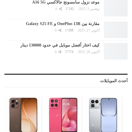
موعد نزول سامسونج جالاكسي A16 5G
نوفمبر 3, 2025
1٬542
0
مقارنة بين OnePlus 13R و Galaxy S25 FE
أكتوبر 27, 2025
1٬508
0
كيف اختار أفضل موبايل في حدود 130000 دينار
أكتوبر 26, 2025
1٬774
0
أحدث الموبايلات