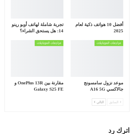
أفضل 10 هواتف ذكية لعام
تجربة شاملة لهاتف أوبو رينو
2025
14: هل يستحق الشراء؟
مراجعات الموبايلات
مراجعات الموبايلات
موعد نزول سامسونج
مقارنة بين OnePlus 13R و
جالاكسي A16 5G
Galaxy S25 FE
السابق
التالي
اترك رد