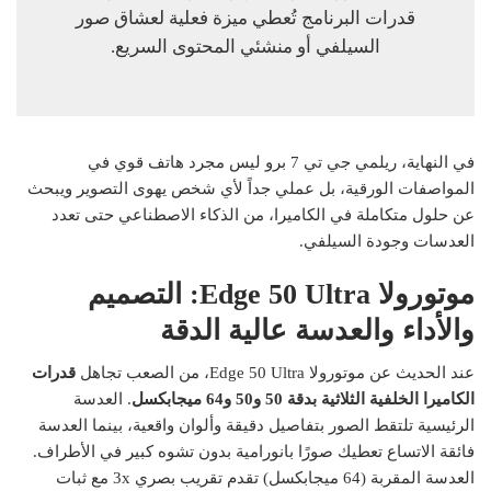
قدرات البرنامج تُعطي ميزة فعلية لعشاق صور
السيلفي أو منشئي المحتوى السريع.
في النهاية، ريلمي جي تي 7 برو ليس مجرد هاتف قوي في
المواصفات الورقية، بل عملي جداً لأي شخص يهوى التصوير ويبحث
عن حلول متكاملة في الكاميرا، من الذكاء الاصطناعي حتى تعدد
العدسات وجودة السيلفي.
موتورولا Edge 50 Ultra: التصميم
والأداء والعدسة عالية الدقة
عند الحديث عن موتورولا Edge 50 Ultra، من الصعب تجاهل
قدرات
الكاميرا الخلفية الثلاثية بدقة 50 و50 و64 ميجابكسل
. العدسة
الرئيسية تلتقط الصور بتفاصيل دقيقة وألوان واقعية، بينما العدسة
فائقة الاتساع تعطيك صورًا بانورامية بدون تشوه كبير في الأطراف.
العدسة المقربة (64 ميجابكسل) تقدم تقريب بصري 3x مع ثبات