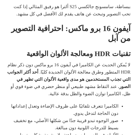
ببساطة، سامسونج جالكسي S25 ألترا هو رفيق المثالي إذا كنت
تحب التصوير وتبحث عن هاتف يقدم لك الأفضل في كل مشهد.
آيفون 16 برو ماكس: احترافية التصوير
من آبل
تقنيات HDR ومعالجة الألوان الواقعية
لا يُمكن الحديث عن الكاميرا في آيفون 16 برو ماكس دون ذكر نظام
HDR المتطور وطرق معالجة الألوان الجديدة كليًا.
أحد أكثر الجوانب
التي تجذب المستخدمين هو مدى واقعية الألوان التي تظهر في
الصور.
عند التقاط مشهد طبيعي أو منظر حضري في ضوء قوي أو
ظل، الكاميرا توازن الضوء والظل بدقة عالية.
الكاميرا تتعرف تلقائيًا على ظروف الإضاءة وتعدل إعداداتها
دون الحاجة لتدخل يدوي.
صور الوجوه تبدو قريبة جدًا من شكلها الأصلي، مع تخفيف
بسيط للدرجات اللونية دون مبالغة.
الألوان في الصور ليست باهتة ولا مشبعة بشكل مفرط —