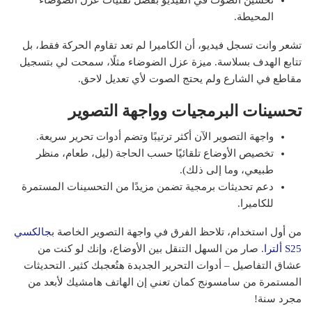
المحيطة.
تشعر وانت تسجل فيديو، أن الكاميرا لم تعد تقاوم الحركة فقط، بل
تتابع الهدف بسلاسة. ميزة عزل الضوضاء مثلًا، سمحت لي بتسجيل
مقاطع في الشارع ولم يحتج الصوت لأي تعديل لاحق.
تحسينات البرمجيات وواجهة التصوير
واجهة التصوير الآن أكثر ترتيبًا وتضم أدوات تحرير سريعة.
تخصيص الأوضاع تلقائيًا حسب الحاجة (ليل، طعام، منظر
طبيعي، وما إلى ذلك).
دعم تحديثات برمجية تضمن مزيدًا من التحسينات المستمرة
للكاميرا.
من أول استخدام، تلاحظ الفرق في واجهة التصوير الخاصة ب
جالكسي
S25 ألترا
. صار من السهل التنقل بين الأوضاع، وإنك لو كنت من
عشاق التفاصيل – أدوات التحرير الجديدة هتُعجبك كثير. التحديثات
المستمرة من سامسونج كمان تعني إن الهاتف هامشيك لأبعد من
مجرد سنة!