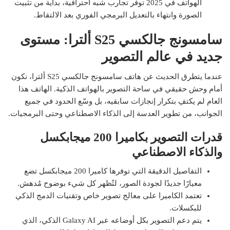
الهواتف في 2025 توفر تجارب شبه احترافية، بداية من تثبيت
الصورة وانتهاء بالتعديل البرمجي الفوري بعد الالتقاط.
سامسونج جالكسي S25 ألترا: مستوى
جديد في عالم التصوير
عندما يتطرق الحديث عن هاتف سامسونج جالكسي S25 ألترا، نكون
أمام وحش حقيقي في ساحة التصوير بالهواتف الذكية. الهاتف هذا
العام لم يكتفِ بتكرار إنجازات سابقيه، بل وسّع الحدود في جميع
الجوانب، من تطوير العدسة إلى الذكاء الاصطناعي وحتى البرمجيات.
قدرات التصوير بكاميرا 200 ميجابكسل
والذكاء الاصطناعي
التفاصيل الدقيقة التي توفرها كاميرا 200 ميجابكسل تضع
معيارًا جديدًا لجودة الصور، لتُظهر كل شيء بوضوح مُدهش.
تعتمد الكاميرا على معالج تصوير خاص وتقنيات الدمج الذكي
للبكسلات.
يتم دعم التصوير بكل أوضاعه عبر Galaxy AI الذكي، الذي