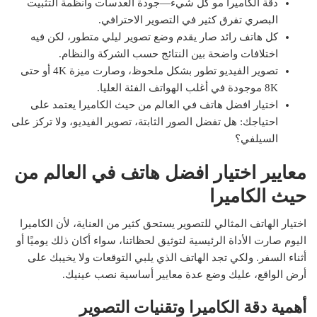
دقة الكاميرا مو كل شيء—جودة العدسات وأنظمة التثبيت
البصري تفرق كثير في التصوير الاحترافي.
كل هاتف رائد صار يقدم وضع تصوير ليلي متطور، لكن فيه
اختلافات واضحة بين النتائج حسب الشركة والنظام.
تصوير الفيديو تطور بشكل ملحوظ، وصارت ميزة 4K أو حتى
8K موجودة في أغلب الهواتف الفئة العليا.
اختيار افضل هاتف في العالم من حيث الكاميرا يعتمد على
احتياجك: هل تفضل الصور الثابتة، تصوير الفيديو، ولا تركز على
السيلفي؟
معايير اختيار افضل هاتف في العالم من
حيث الكاميرا
اختيار الهاتف المثالي للتصوير يستحق كثير من العناية، لأن الكاميرا
اليوم صارت الأداة الرئيسية لتوثيق لحظاتنا، سواء أكان ذلك يوميًا أو
أثناء السفر. ولكي تجد الهاتف الذي يلبي التوقعات ولا يخيبك على
أرض الواقع، عليك وضع عدة معايير أساسية نصب عينيك.
أهمية دقة الكاميرا وتقنيات التصوير