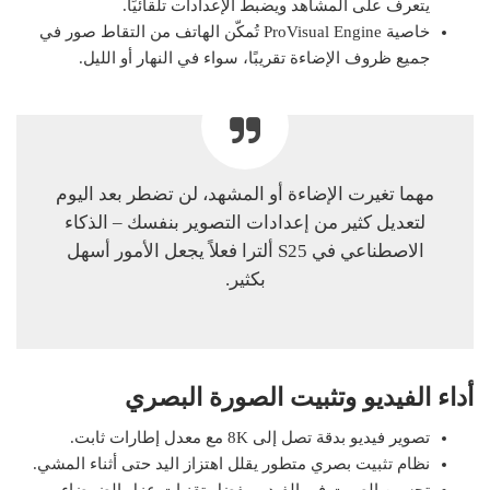
يتعرف على المشاهد ويضبط الإعدادات تلقائيًا.
خاصية ProVisual Engine تُمكّن الهاتف من التقاط صور في
جميع ظروف الإضاءة تقريبًا، سواء في النهار أو الليل.
مهما تغيرت الإضاءة أو المشهد، لن تضطر بعد اليوم
لتعديل كثير من إعدادات التصوير بنفسك – الذكاء
الاصطناعي في S25 ألترا فعلاً يجعل الأمور أسهل
بكثير.
أداء الفيديو وتثبيت الصورة البصري
تصوير فيديو بدقة تصل إلى 8K مع معدل إطارات ثابت.
نظام تثبيت بصري متطور يقلل اهتزاز اليد حتى أثناء المشي.
تحسين الصوت في الفيديو بفضل تقنيات عزل الضوضاء