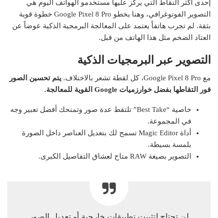
إحدى أكثر النقاط التي يركز عليها مستخدمو الهواتف اليوم هي
التصوير الفوتوغرافي، وهنا يخطو Google Pixel 8 Pro خطوة قوية
بثقة. لم تجرب هاتفاً يعتمد على المعالجة البرمجية الذكية عوضاً عن
العتاد الضخم مثل هذا الهاتف من قبل.
التصوير عبر البرمجيات الذكية
مع Google Pixel 8 Pro، كل لقطة تشعر بالاختلاف.
يتم تحسين الصور
فور التقاطها بفضل خوارزميات Google القوية للمعالجة.
خاصية “Best Take” تلتقط عدة صور وتمنحك أفضل تعبير وجه
في المجموعة.
أداة Magic Editor تسمح لك بتعديل العناصر داخل الصورة
بلمسة بسيطة.
التصوير بصيغة RAW متاح لعشاق التفاصيل الكبرى.
لن تحتاج لتثبيت تطبيقات خارجية أو تعديل الصور