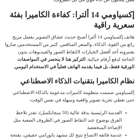
إكسياومي 14 ألترا: كفاءة الكاميرا بفئة
سعرية راقية
هاتف إكسياومي 14 ألترا أصبح حديث عشاق التصوير بفضل مزيج
رائع من القوة، الذكاء، والسعر المنافس. كثير من المستخدمين صاروا
يعتبرونه أحد أفضل الخيارات لالتقاط الصور والفيديوهات بدون
الحاجة لدفع أرقام خيالية.
التركيز هنا لا ينحصر في المواصفات
الورقية فقط، بل فيما يقدمه الهاتف فعلياً في الاستخدام اليومي.
نظام الكاميرا بتقنيات الذكاء الاصطناعي
إكسياومي صممت منظومة كاميرات مدعومة بالذكاء الاصطناعي
حتى تعطي تجربة تصوير واقعية وسهلة في نفس الوقت:
العدسة الرئيسية بدقة عالية (50 ميجابكسل)، تقدر تلاحظ
الفرق بوضوح عند التقاط الصور في الظروف الصعبة مثل
الإضاءة المنخفضة
عدسة فائقة الاتساع تتيح لك مشهد بانورامي حقيقي، بفتحة