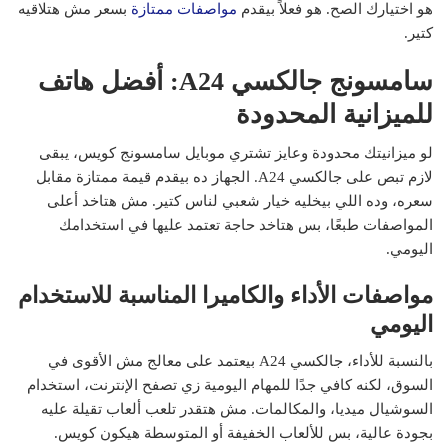
هو اختيارك الصح. هو فعلاً بيقدم
مواصفات ممتازة
بسعر مش هتلاقيه
كتير.
سامسونج جالكسي A24: أفضل هاتف
للميزانية المحدودة
لو ميزانيتك محدودة وعايز تشتري موبايل سامسونج كويس، يبقى
لازم تبص على جالكسي A24. الجهاز ده بيقدم قيمة ممتازة مقابل
سعره، وده اللي بيخليه خيار شعبي لناس كتير. مش هتاخد أعلى
المواصفات طبعًا، بس هتاخد حاجة تعتمد عليها في استخدامك
اليومي.
مواصفات الأداء والكاميرا المناسبة للاستخدام
اليومي
بالنسبة للأداء، جالكسي A24 بيعتمد على معالج مش الأقوى في
السوق، لكنه كافي جدًا للمهام اليومية زي تصفح الإنترنت، استخدام
السوشيال ميديا، والمكالمات. مش هتقدر تلعب ألعاب تقيلة عليه
بجودة عالية، بس للألعاب الخفيفة أو المتوسطة هيكون كويس.