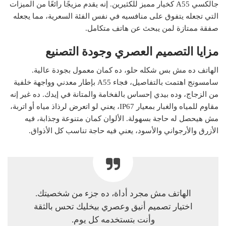
جالكسي A55 كخيار مميز للكثيرين. إنه يقدم مزيجًا رائعًا من الميزات
التي تجعله يتفوق على منافسيه في نفس الفئة السعرية، مما يجعله
صفقة ممتازة لمن يبحث عن هاتف متكامل.
مزايا التصميم العصري وجودة التصنيع
الهاتف ده مش بس شكله حلو، ده كمان معمول بجودة عالية.
سامسونج اهتمت بالتفاصيل، فجاء A55 بإطار معدني وواجهة خلفية
من الزجاج، وده بيدي إحساس بالفخامة والمتانة في إيدك. ده غير إنه
مقاوم للمياه والغبار بمعيار IP67، يعني لو اتعرض لرذاذ مياه أو اتربة،
مش هيحصل له حاجة بسهولة. الألوان كمان متنوعة وجذابة، فيه
الأزرق والأرجواني والأسود، يعني فيه حاجة تناسب كل الأذواق.
الهاتف مش مجرد أداة، ده جزء من شخصيتك.
اختيار تصميم أنيق وعصري بيخليك تحس بالثقة
وأنت بتستخدمه كل يوم.