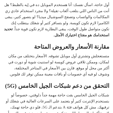
أول حاجة، اسأل نفسك: أنا هستخدم الموبايل ده في إيه بالظبط؟ هل
أنت من الناس اللي بتلعب ألعاب تقيلة؟ ولا مجرد استخدام عادي زي
المكالمات والواتساب وتصفح السوشيال ميديا؟ لو بتصور كتير، يبقى
الكاميرا لازم تكون كويسة. ولو بتسافر كتير أو شغلك بيتطلب إنك
تكون متواصل طول الوقت، يبقى البطارية لازم تكون قوية جداً.
تحديد
استخدامك هو مفتاح اختيارك الأمثل.
مقارنة الأسعار والعروض المتاحة
متستعجلش وتشتري أول موبايل تشوفه. الأسعار بتختلف من مكان
لمكان، وممكن تلاقي عروض كويسة لو استنيت شوية أو دورت في
أكتر من محل أو موقع. قارن بين الأسعار في المتاجر المختلفة،
وشوف لو فيه أي خصومات أو باقات معينة ممكن توفر لك فلوس.
التحقق من دعم شبكات الجيل الخامس (5G)
شبكات الجيل الخامس بقت حاجة مهمة جداً دلوقتي، خصوصاً لو
بتستخدم الإنترنت كتير أو بتعتمد على السرعات العالية في شغلك أو
ترفيهك. مش كل هواتف فئة A بتدعم الـ 5G، فلو دي حاجة تهمك،