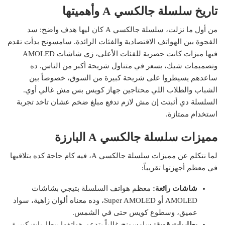
تاريخ سلسلة جالكسي A وأهميتها
من أول ما نزلت، سلسلة جالكسي A كان ليها هدف واضح: سد
الفجوة بين الهواتف الاقتصادية والفئات الرائدة. سامسونج بدأت تقدم
فيها ميزات كانت حصرية للفئات الأعلى، زي شاشات AMOLED
وتصميمات شيك، بسعر في متناول شريحة أكبر من الناس. ده
ساعدهم يسيطروا على شريحة كبيرة من السوق، خصوصاً بين
الشباب والطلاب اللي محتاجين جهاز كويس بس مش غالي أوي.
السلسلة دي أثبتت إن مش لازم تدفع مبلغ ضخم عشان تاخد تجربة
استخدام ممتازة.
مميزات سلسلة جالكسي A البارزة
لما نتكلم عن مميزات سلسلة جالكسي A، فيه كام حاجة كده بتلاقيها
في معظم أجهزتها تقريباً:
شاشات رائعة:
معظم هواتف السلسلة بتيجي بشاشات
AMOLED أو Super AMOLED، وده معناه ألوان زاهية، سواد
عميق، وسطوع كويس حتى في الشمس.
بطاريات قوية:
سامسونج غالباً بتدعم هواتفها ببطاريات كبيرة