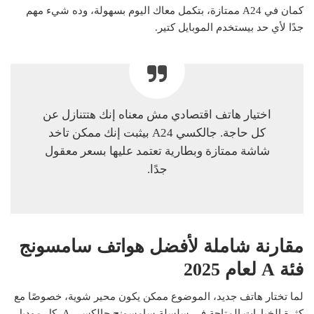
كمان في A24 ممتازة، بتكمل معاك اليوم بسهولة، وده شيء مهم
جدًا لأي حد بيستخدم الموبايل كتير.
اختيار هاتف اقتصادي مش معناه إنك هتتنازل عن
كل حاجة. جالكسي A24 بيثبت إنك ممكن تاخد
شاشة ممتازة وبطارية تعتمد عليها بسعر معقول
جدًا.
مقارنة شاملة لأفضل هواتف سامسونج
فئة A لعام 2025
لما تختار هاتف جديد، الموضوع ممكن يكون محير شوية، خصوصًا مع
كثرة الخيارات المتاحة في سلسلة سامسونج جالكسي A. كل موديل