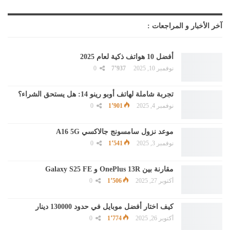
آخر الأخبار و المراجعات :
أفضل 10 هواتف ذكية لعام 2025
نوفمبر 10, 2025
7٬937
0
تجربة شاملة لهاتف أوبو رينو 14: هل يستحق الشراء؟
نوفمبر 4, 2025
1٬901
0
موعد نزول سامسونج جالاكسي A16 5G
نوفمبر 3, 2025
1٬541
0
مقارنة بين OnePlus 13R و Galaxy S25 FE
أكتوبر 27, 2025
1٬506
0
كيف اختار أفضل موبايل في حدود 130000 دينار
أكتوبر 26, 2025
1٬774
0