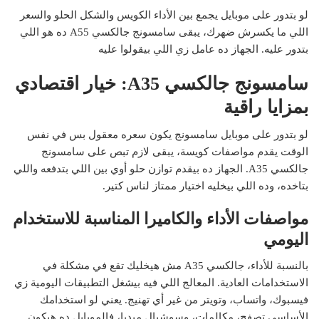
لو بتدور على موبايل يجمع بين الأداء الكويس والشكل الحلو والسعر
اللي ما يكسرش ضهرك، يبقى سامسونج جالكسي A55 ده هو اللي
بتدور عليه. الجهاز ده عامل زي اللي بيقولوا عليه
سامسونج جالكسي A35: خيار اقتصادي
بمزايا راقية
لو بتدور على موبايل سامسونج يكون سعره معقول بس في نفس
الوقت يقدم مواصفات كويسة، يبقى لازم تبص على سامسونج
جالكسي A35. الجهاز ده بيقدم توازن حلو أوي بين اللي بتدفعه واللي
بتاخده، وده اللي بيخليه اختيار ممتاز لناس كتير.
مواصفات الأداء والكاميرا المناسبة للاستخدام
اليومي
بالنسبة للأداء، جالكسي A35 مش هيخليك تقع في مشكلة في
الاستخدامات العادية. المعالج اللي فيه بيشغل التطبيقات اليومية زي
فيسبوك، واتساب، وتويتر من غير أي تهنيج. يعني لو استخدامك
الأساسي تصفح، مكالمات، وسوشيال ميديا، فالموبايل ده هيكون