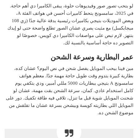
لو بتحب تصور صور وفيديوهات حلوة، يبقى الكاميرا دي أهم حاجة.
في 2025، سامسونج بتحط كاميرات أحسن في هواتف الفئة A،
وبعض الموديلات بتيجي بكاميرات رئيسية بدقة عالية جدًا (زي 108
ميجابكسل) مع مثبت بصري عشان الصور تطلع واضحة حتى لو إيدك
بتتهز. لازم تبص على مواصفات الكاميرا دي كويس، خصوصًا لو
التصوير ده حاجة أساسية بالنسبة لك.
عمر البطارية وسرعة الشحن
مين فينا بيحب الموبايل يفصل شحن في نص اليوم؟ عشان كده،
بطارية كبيرة بتدوم وقت طويل حاجة مهمة جدًا. معظم هواتف
سامسونج A بتيجي ببطاريات 5000 مللي أمبير، ودي بتكفي يوم
كامل استخدام عادي. كمان، سرعة الشحن بقت مهمة، عشان لو
شحنت الموبايل شوية قبل ما تنزل، تلاقي فيه طاقة تكفيك. دور على
الموبايل اللي بطاريته كويسة وبيشحن بسرعة عشان ما تقلقش من
موضوع الشحن ده.