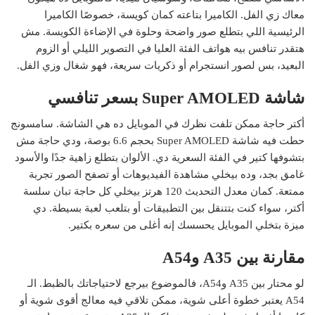
معاك زي الفل. الكاميرا بتاعته كمان كويسة، خصوصًا الكاميرا
الرئيسية اللي بتطلع صور واضحة وحلوة في الإضاءة الكويسة. مش
هتقدر تنافس بيه هواتف الفئة العليا في التصوير الليلي أو الزوم
البعيد، بس لصور انستجرام أو ذكريات سريعة، فهو شغال وزي الفل.
شاشة Super AMOLED بسعر تنافسي
أكتر حاجة ممكن تلفت نظرك في الموبايل ده هي الشاشة. سامسونج
حطت فيه شاشة Super AMOLED بحجم 6.6 بوصة، ودي حاجة مش
بتشوفها كتير في الفئة السعرية دي. الألوان بتطلع زاهية جدًا والأسود
غامق بجد، وده بيخلي مشاهدة الفيديوهات أو تصفح الصور تجربة
ممتعة. كمان معدل التحديث 120 هرتز بيخلي كل حاجة تبان سلسة
أكتر، سواء كنت بتتنقل بين التطبيقات أو بتلعب لعبة بسيطة. دي
ميزة بتخلي الموبايل يحسسك إنه أغلى من سعره بكتير.
مقارنة بين A35 وA54
لو محتار بين A35 وA54، فالموضوع بيرجع لاحتياجاتك بالظبط. الـ
A54 يعتبر خطوة أعلى شوية، ممكن تلاقي فيه معالج أقوى شوية أو