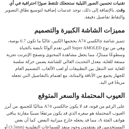
تقنيات تحسين الصور الليلية ستجعلك تلتقط صورًا احترافية في أي
وقت.
بالإضافة إلى ذلك، توجد عدسات إضافية لتوسيع نطاق التصوير
والتقاط تفاصيل دقيقة.
مميزات الشاشة الكبيرة والتصميم
تتميز شاشة جالكسي A74 بحجمها الكبير، غالبًا ما تكون 6.7 بوصة،
وهي من نوع Super AMOLED التي تقدم ألوانًا نابضة بالحياة
وسطوعًا ممتازًا، مما يجعل مشاهدة المحتوى وتصفح الإنترنت تجربة
ممتعة للغاية. معدل التحديث العالي للشاشة يضمن حركة سلسة
للغاية عند التنقل بين التطبيقات أو لعب الألعاب. التصميم العام
للجهاز يجمع بين الأناقة والمتانة، مع اهتمام بالتفاصيل التي تجعله
مريحًا في اليد.
العيوب المحتملة والسعر المتوقع
على الرغم من قوته، قد لا يكون جالكسي A74 مثاليًا للجميع. من أبرز
العيوب المحتملة هو سعره الذي قد يكون مرتفعًا نسبيًا مقارنة بباقي
هواتف الفئة A، مما قد يجعله خارج ميزانية البعض. كما أن بعض
المستخدمين قد يفتقدون وجود منفذ للسماعات التقليدية (3.5mm) أو