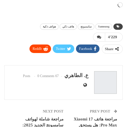
جاري
التحميل…
Samsung
سامسونج
هاتف ذكي
هواتف ذكية
4٬229
ReddIt
Twitter
Facebook
Share
WhatsApp
Pinterest
البريد الإلكتروني
ع. الطاهري
0 Comments
67 Posts
NEXT POST
PREV POST
مراجعة هاتف Xiaomi 17
مراجعة شاملة لهواتف
Pro Max: هل يستحق
سامسونج الجديد 2025: