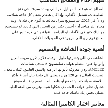
تقييم الأداء والمعالج المناسب
المعالج ده هو قلب الموبايل، هو اللي بيحدد سرعته في فتح
التطبيقات، تشغيل الألعاب، وإذا كان هيقدر يشغل كل حاجة بسلاسة
ولا لأ. في 2025، سامسونج بتنزل معالجات أقوى في فئة A، وده
معناه إنك هتاخد أداء أحسن بكتير من السنين اللي فاتت. لو بتستخدم
موبايلك كتير في الألعاب أو البرامج التقيلة، يبقى لازم تدور على
معالج قوي زي اللي موجود في الموديلات الأعلى.
أهمية جودة الشاشة والتصميم
الشاشة دي اللي بتشوفها طول الوقت، فلازم تكون مريحة للعين
وألوانها حلوة. معظم هواتف سامسونج A بتيجي بشاشات
AMOLED، ودي معروفة بألوانها الزاهية والسود الغامق. كمان، معدل
التحديث العالي (زي 120 هرتز) بيخلي كل حاجة تبان أسرع وأكثر
سلاسة، سواء كنت بتتصفح أو بتلعب. أما التصميم، فسامسونج
بتحاول تخلي هواتف الفئة دي شكلها شيك وقريب من الفئة العليا،
عشان تحس إنك ماسك حاجة قيمة.
معايير اختيار الكاميرا المثالية