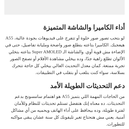
أداء الكاميرا والشاشة المتميزة
لو بتحب تصور صور حلوة أو تتفرج على فيديوهات بجودة عالية، A55
هيعجبك. الكاميرا بتاعته بتطلع صور واضحة ومليانة تفاصيل، حتى في
الإضاءة مش قوية أوي. والشاشة الـ Super AMOLED بتاعته بتخلي
الألوان تطلع زاهية جدًا، وده بيخلي مشاهدة الأفلام أو تصفح الصور
تجربة ممتعة. كمان معدل التحديث العالي بيخلي كل حاجة تتحرك
بسلاسة، سواء كنت بتلعب أو بتقلب في التطبيقات.
دعم التحديثات الطويلة الأمد
من الحاجات المهمة اللي بتميز A55 هو اهتمام سامسونج بدعم
التحديثات. ده معناه إنك هتفضل تستلم تحديثات للنظام وللأمان
لفترة طويلة، وده بيحافظ على أداء الهاتف ويحميه من أي مشاكل
أمنية. يعني مش هتحتاج تغير تليفونك كل سنة عشان يبقى مواكبه
للتطورات.