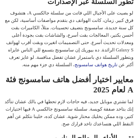
تطور السلسلة عبر الإصدارات
لو بصيت على الأجيال اللي فاتت من سلسلة جالكسي A، هتشوف
فرق كبير. زمان، كانت الهواتف دي بتقدم مواصفات أساسية، لكن مع
كل سنة جديدة، سامسونج بتضيف تحسينات. مثلاً، الكاميرات بقت
أحسن بكتير، المعالجات بقت أسرع، والشاشات بقت بجودة أعلى
ومعدلات تحديث أسرع. حتى التصميمات اتغيرت وبقت أقرب لهواتف
Galaxy S الرائدة. ده بيوريك إن سامسونج بتسمع للي الناس عايزاه
وبتطور السلسلة دي باستمرار عشان تفضل منافسة. لو عايز تعرف
أكتر عن
تاريخ هواتف سامسونج
، السلسلة دي جزء مهم منه.
معايير اختيار أفضل هاتف سامسونج فئة
A لعام 2025
لما تشتري موبايل جديد، فيه حاجات لازم تحطها في بالك عشان تتأكد
إنك بتاخد صفقة كويسة. سلسلة سامسونج جالكسي A فيها اختيارات
كتير، وده ممكن يخليك محتار شوية. عشان كده، خلينا نتكلم عن أهم
النقط اللي هتساعدك تاخد قرارك صح.