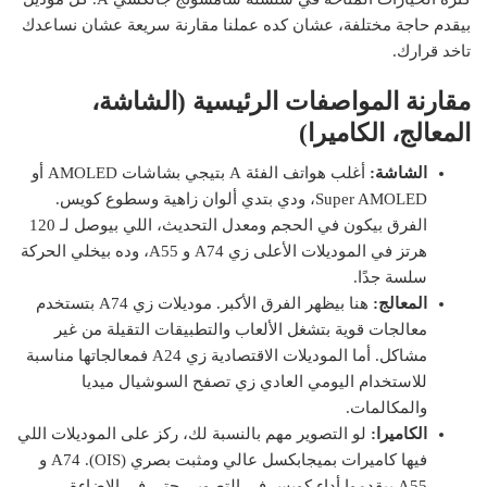
بيقدم حاجة مختلفة، عشان كده عملنا مقارنة سريعة عشان نساعدك
تاخد قرارك.
مقارنة المواصفات الرئيسية (الشاشة،
المعالج، الكاميرا)
الشاشة:
أغلب هواتف الفئة A بتيجي بشاشات AMOLED أو
Super AMOLED، ودي بتدي ألوان زاهية وسطوع كويس.
الفرق بيكون في الحجم ومعدل التحديث، اللي بيوصل لـ 120
هرتز في الموديلات الأعلى زي A74 و A55، وده بيخلي الحركة
سلسة جدًا.
المعالج:
هنا بيظهر الفرق الأكبر. موديلات زي A74 بتستخدم
معالجات قوية بتشغل الألعاب والتطبيقات التقيلة من غير
مشاكل. أما الموديلات الاقتصادية زي A24 فمعالجاتها مناسبة
للاستخدام اليومي العادي زي تصفح السوشيال ميديا
والمكالمات.
الكاميرا:
لو التصوير مهم بالنسبة لك، ركز على الموديلات اللي
فيها كاميرات بميجابكسل عالي ومثبت بصري (OIS). A74 و
A55 بيقدموا أداء كويس في التصوير، حتى في الإضاءة