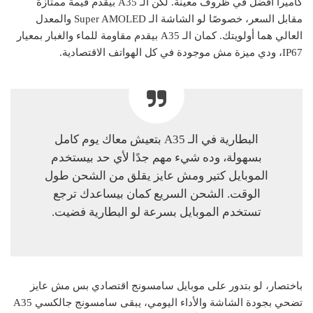
كاميرا أفضل في ظروف معينة. لكن الـ A35 بيقدم قيمة ممتازة
مقابل السعر، خصوصًا لو الشاشة الـ Super AMOLED والمعدل
العالي هما أولويتك. كمان الـ A35 بيقدم مقاومة للماء والغبار بمعيار
IP67، ودي ميزة مش موجودة في كل الهواتف الاقتصادية.
البطارية في الـ A35 بتعيش معاك يوم كامل
بسهولة، وده شيء مهم جدًا لأي حد بيستخدم
الموبايل كتير ومش عايز يقلق من الشحن طول
الوقت. الشحن السريع كمان بيساعدك ترجع
تستخدم الموبايل بسرعة لو البطارية فضيت.
باختصار، لو بتدور على موبايل سامسونج اقتصادي بس مش عايز
تضحي بجودة الشاشة والأداء اليومي، يبقى سامسونج جالكسي A35