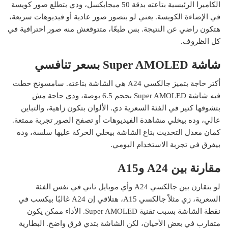
الكاميرا الرئيسية بتاعته بدقة 50 ميجابكسل، ودي بتطلع صور كويسة
في الإضاءة الكويسة. يعني لو بتصور صور عادية أو فيديوهات سريعة،
هتكون راضي عن النتيجة. بس طبعًا، متتوقعش منه صور احترافية في
كل الظروف.
شاشة Super AMOLED بسعر تنافسي
أكتر حاجة بتميز جالكسي A24 هي الشاشة بتاعته. سامسونج حطت
فيه شاشة Super AMOLED بحجم 6.5 بوصة، ودي حاجة مش
بتشوفها كتير في الفئة السعرية دي. الألوان بتكون زاهية، والتباين
عالي، وده بيخلي مشاهدة الفيديوهات أو تصفح الصور تجربة ممتعة.
كمان معدل التحديث بتاع الشاشة بيخلي الحركة عليها سلسة، وده
بيفرق في تجربة الاستخدام اليومي.
مقارنة بين A24 وA15
لو بتقارن بين جالكسي A24 وأي موبايل تاني في نفس الفئة
السعرية، زي مثلاً جالكسي A15، هتلاقي إن A24 غالبًا بيكسب في
نقطة الشاشة بسبب تقنية Super AMOLED. الأداء ممكن يكون
متقارب في بعض الأحيان، لكن الشاشة بتدي فرق واضح. البطارية