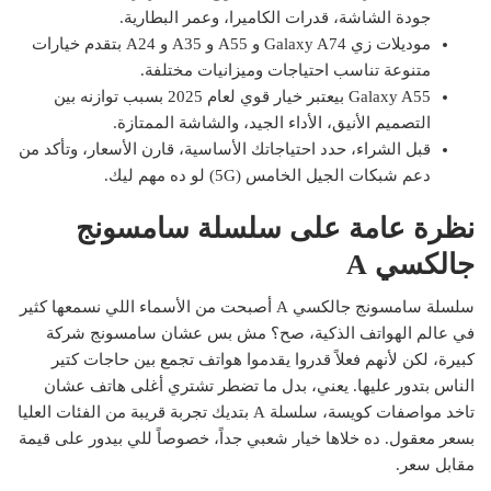
جودة الشاشة، قدرات الكاميرا، وعمر البطارية.
موديلات زي Galaxy A74 و A55 و A35 و A24 بتقدم خيارات
متنوعة تناسب احتياجات وميزانيات مختلفة.
Galaxy A55 بيعتبر خيار قوي لعام 2025 بسبب توازنه بين
التصميم الأنيق، الأداء الجيد، والشاشة الممتازة.
قبل الشراء، حدد احتياجاتك الأساسية، قارن الأسعار، وتأكد من
دعم شبكات الجيل الخامس (5G) لو ده مهم ليك.
نظرة عامة على سلسلة سامسونج
جالكسي A
سلسلة سامسونج جالكسي A أصبحت من الأسماء اللي نسمعها كثير
في عالم الهواتف الذكية، صح؟ مش بس عشان سامسونج شركة
كبيرة، لكن لأنهم فعلاً قدروا يقدموا هواتف تجمع بين حاجات كتير
الناس بتدور عليها. يعني، بدل ما تضطر تشتري أغلى هاتف عشان
تاخد مواصفات كويسة، سلسلة A بتديك تجربة قريبة من الفئات العليا
بسعر معقول. ده خلاها خيار شعبي جداً، خصوصاً للي بيدور على قيمة
مقابل سعر.