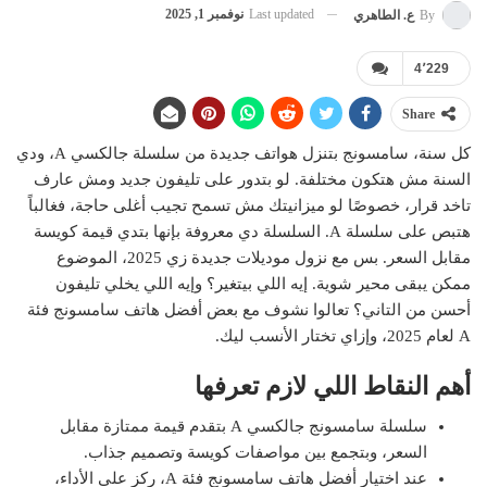
Last updated
نوفمبر 1, 2025
By
ع. الطاهري
4٬229
Share
كل سنة، سامسونج بتنزل هواتف جديدة من سلسلة جالكسي A، ودي
السنة مش هتكون مختلفة. لو بتدور على تليفون جديد ومش عارف
تاخد قرار، خصوصًا لو ميزانيتك مش تسمح تجيب أغلى حاجة، فغالباً
هتبص على سلسلة A. السلسلة دي معروفة بإنها بتدي قيمة كويسة
مقابل السعر. بس مع نزول موديلات جديدة زي 2025، الموضوع
ممكن يبقى محير شوية. إيه اللي بيتغير؟ وإيه اللي يخلي تليفون
أحسن من التاني؟ تعالوا نشوف مع بعض أفضل هاتف سامسونج فئة
A لعام 2025، وإزاي تختار الأنسب ليك.
أهم النقاط اللي لازم تعرفها
سلسلة سامسونج جالكسي A بتقدم قيمة ممتازة مقابل
السعر، وبتجمع بين مواصفات كويسة وتصميم جذاب.
عند اختيار أفضل هاتف سامسونج فئة A، ركز على الأداء،