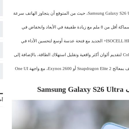
تأكيد Samsung Galaxy S26 Ultra’s improved charging speeds confirmed، حيث من المتوقع أن يتجاوز الهاتف سرعة
تصميم أنحف وأخف وزنًا: يُشاع أن الهاتف سيأتي بسماكة أقل من 8 ملم مع زيادة طفيفة في الأبعاد وانخفاض في
تطويرات في الكاميرا: سيشمل الهاتف مستشعر ISOCELL HP2+ الجديد مع فتحة عدسة أوسع لتحسين الأداء في
شاشة AMOLED محسّنة: ستأتي الشاشة بطبقة CoE لتقديم ألوان أكثر واقعية وتقليل استهلاك الطاقة، بالإضافة إلى
معالج قوي وواجهة ذكية: من المتوقع أن يعمل الهاتف بمعالج Snapdragon Elite 2 أو Exynos 2600، مع واجهة One UI
Sa
أح