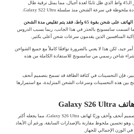
التسريبات الأخيرة إلى أن الهاتف سيتمكن من تجاوز حاجز الـ45 واط الذي ظل ثابتًا لعدة أجيال، مما يمثل ترقية طال
ة في سرعة الشحن منذ سلسلة Galaxy S22 Ultra.
هذه الخطوة قد تقلل وقت الشحن بشكل كبير، فإذا اعتمد الهاتف على شحن بقوة 65 واط، فقد يتم تقليص مدة الشحن
ا اتسمت سامسونج بالحذر في هذا الجانب، ربما بسبب الدروس
اكبة المنافسين الذين يقدمون سرعات شحن أعلى بكثير.
ع أن تلتزم سامسونج بمعيار USB PD PPS، وهو أمر جيد، لكن هذا لا يعني بالضرورة توافقًا كاملاً مع جميع الشواحن
راء شاحن رسمي من سامسونج للاستفادة الكاملة من هذه
 البطارية قد تظل ثابتة عند 5000 مللي أمبير، فإن التحسينات في كثافة الطاقة قد تسمح بتصميم أنحف
ج بين هذه التحسينات وسرعات الشحن المتزايدة، مع استمرارها
Galaxy 
تُشير أحدث التسريبات إلى أن سامسونج تخطط لتقديم تصميم أنحف وأخف وزنًا لهاتف Galaxy S26 Ultra، مما يجعله أكثر
، وهو تحسين ملحوظ مقارنة بالإصدارات السابقة. ورغم أن الأبعاد
ض في الوزن الإجمالي للجهاز.