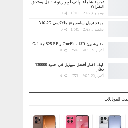
تجربة شاملة لهاتف أوبو رينو 14: هل يستحق
الشراء؟
نوفمبر 4, 2025
1٬901
0
موعد نزول سامسونج جالاكسي A16 5G
نوفمبر 3, 2025
1٬541
0
مقارنة بين OnePlus 13R و Galaxy S25 FE
أكتوبر 27, 2025
1٬506
0
كيف اختار أفضل موبايل في حدود 130000
دينار
أكتوبر 26, 2025
1٬774
0
دث الموبايلات