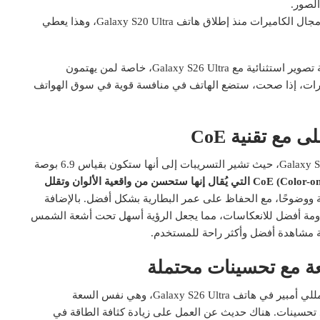
الصور.
يعتبر البعض هذه الترقية هي الأكبر في مجال الكاميرات منذ إطلاق هاتف Galaxy S20 Ultra، وهذا يعطي
بشكل عام، يبدو أن سامسونج تركز بقوة على تقديم تجربة تصوير استثنائية مع Galaxy S26 Ultra، خاصة لمن يهتمون
طورات، إذا صحت، ستضع الهاتف في منافسة قوية في سوق الهواتف
مع تقنية CoE
تستعد سامسونج لتقديم شاشة جديدة في هاتف Galaxy S26 Ultra، حيث تشير التسريبات إلى أنها ستكون بقياس 6.9 بوصة
الجديد هنا هو إضافة طبقة CoE (Color-on-Emitter) التي يُقال إنها ستحسن من واقعية الألوان وتقلل
وية ووضوحًا، مع الحفاظ على عمر البطارية بشكل أفضل. بالإضافة
اومة أفضل للانعكاسات، مما يجعل الرؤية أسهل تحت أشعة الشمس
ة مشاهدة أفضل وأكثر راحة للمستخدم.
عة مع تحسينات محتملة
بالنسبة للبطارية، يبدو أن سامسونج ستلتزم بسعة 5000 مللي أمبير في هاتف Galaxy S26 Ultra، وهي نفس السعة
د تحسينات. هناك حديث عن العمل على زيادة كثافة الطاقة في