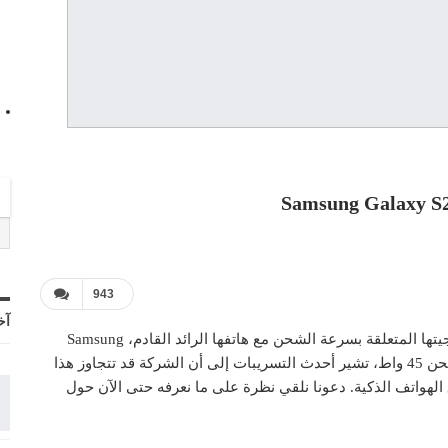
943
آخ
يبدو أن سامسونج تستعد لإحداث تغيير جذري في استراتيجيتها المتعلقة بسرعة الشحن مع هاتفها الرائد القادم، Samsung
Galaxy S26 Ultra. بعد سنوات من الحفاظ على سرعة شحن 45 واط، تشير أحدث التسريبات إلى أن الشركة قد تتجاوز هذا
لهواتف الذكية. دعونا نلقي نظرة على ما نعرفه حتى الآن حول