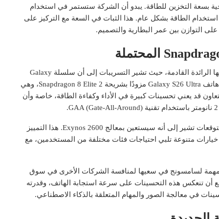
ية بسعة التخزين للطاقة. يبدو أن الشركة ستستمر في استخدام
ة استخدام الطاقة بشكل عام. هذا الثبات في السعة مع التركيز على
لى التوازن بين عمر البطارية والتصميم.
يبدو أن سامسونج تخطط لتقديم دفعة قوية في أداء هواتفها الرائدة القادمة، حيث تشير التسريبات إلى أن سلسلة Galaxy
S26 ستعتمد على معالجات متطورة. من المتوقع أن يأتي هاتف Galaxy S26 Ultra مزودًا بشريحة Snapdragon 8 Elite 2، وهي
عاون قد يعني تحسينات كبيرة في الأداء وكفاءة الطاقة، خاصة وأن
أما بالنسبة للطراز الأساسي من سلسلة Galaxy S26، فالتوقعات تشير إلى أنه سيستعين بمعالج Exynos 2600. هذا التمييز
خيارات متنوعة تلبي احتياجات فئات مختلفة من المستخدمين، مع
مهمة لسامسونج في سعيها لمنافسة الشركات الأخرى في سوق
وقع أن تنعكس هذه التحسينات على سرعة استجابة الهاتف، وقدرته
سينات في معالجة الصور والمهام المتعلقة بالذكاء الاصطناعي.
 الجديدة