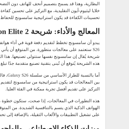
البطارية، وهذا قد يسمح بتصميم أنحف للهاتف دون التضح
خلايا ليثيوم-أيون التقليدية، مع التركيز على تحسين كفاء
تحسينات الكفاءة قد يكون استراتيجية سامسونج للحفاظ ع
المعالج والأداء: شريحة Snapdragon Elite 2 المحتملة
شريحة يُقال إن سامسونج نفسها ستتولى تصنيعها. هذا الت
هذه الشريحة يُتوقع أن تُبنى بتقنية تصنيع متقدمة جدًا تبلغ 2 نانومتر باستخدام تقنية GAA (Gate-All-Around).
بين المعالجات قد يكون استراتيجية من سامسونج لتقديم 
التركيز على تقديم أفضل تجربة ممكنة في الفئة العليا.
هذه التطورات في المعالجات، إذا صحت، ستكون خطوة 
الهواتف الذكية الذي يتسم بالتنافسية الشديدة. من المت
على تشغيل التطبيقات والألعاب الثقيلة، بالإضافة إلى تح
ميزات الذكاء الاصطناعي والواجهة