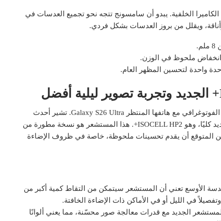
الكاميرا الخلفية. يبدو أن سامسونج تتجه نحو تجميع العدسات في
 وأناقة، ويقلل من بروز العدسات بشكل فردي.
.
انخفاض ملحوظ في الوزن.
ة واحدة لتحسين المظهر العام.
يبدو أن سامسونج تخطط لقفزة نوعية في مجال التصوير الفوتوغرافي مع هاتفها المنتظر Galaxy S26 Ultra. تشير أحدث
التسريبات إلى أن الشركة ستعتمد على مستشعر صور جديد كليًا، وهو ISOCELL HP2+. هذا المستشعر هو نسخة مطورة من
لجيل السابق، ومن المتوقع أن يقدم تحسينات ملحوظة، خاصة في ظروف الإضاءة
عدسة الأوسع تعني أن المستشعر سيتمكن من التقاط كمية أكبر من
صيلاً في الليل أو في الأماكن ذات الإضاءة الخافتة.
مستشعر الجديد مع قدرات معالجة صور محسّنة، مما يعني ألوانًا