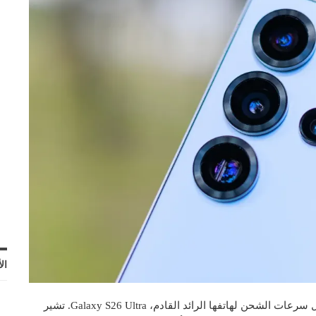
ال
يبدو أن سامسونج تستعد أخيرًا لتقديم دفعة قوية في مجال سرعات الشحن لهاتفها الرائد القادم، Galaxy S26 Ultra. تشير