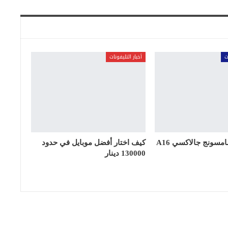
ت
أخبار التليفونات
موعد نزول سامسونج جالاكسي A16
كيف اختار أفضل موبايل في حدود
130000 دينار