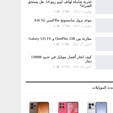
تجربة شاملة لهاتف أوبو رينو 14: هل يستحق
الشراء؟
نوفمبر 4, 2025
1٬902
0
موعد نزول سامسونج جالاكسي A16 5G
نوفمبر 3, 2025
1٬542
0
مقارنة بين OnePlus 13R و Galaxy S25 FE
أكتوبر 27, 2025
1٬508
0
كيف اختار أفضل موبايل في حدود 130000
دينار
أكتوبر 26, 2025
1٬774
0
دث الموبايلات