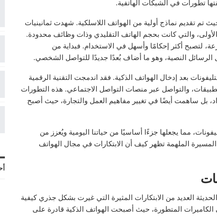
قتها تطورات في الشبكات الهاتفية.
حيث تم تقديم نماذج أولية من الهواتف اللاسلكية. شهدت ثمانينيات
لأولى، والتي كانت بحجم الهاتف التقليدي وذات وظائف محدودة.
عة، لتصبح أكثر إحكامًا وأسهل في الاستخدام. فبداية من
لرسائل النصية، وهو ما أضاف بُعدًا جديدًا للتواصل الشخصي.
ليفونات بعد إدخال الهواتف الذكية. فقد اندمجت التقنية الرقمية
تطبيقات، والتواصل عبر منصات التواصل الاجتماعي. هذه التطورات
د، بل ساهمت أيضًا في تغيير مفاهيم العمل والتجارة، حيث أصبح
ونات، مما يجعلها جزءًا أساسيًا من حياتنا اليومية ويُعزز من
المسيرة الملهمة تظهر كيف أن الابتكارات في مجال الهواتف
أح
نات
حديثة العديد من الابتكارات المثيرة التي غيرت بشكل جذري كيفية
ي الكاميرات المتطورة، حيث أصبحت الهواتف الذكية قادرة على