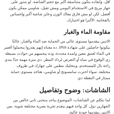
أقل، وأبعاده بتكون متناسقة أكتر مع حجم الشاشة. لو بتدور على
جهاز مريح في الاستخدام اليومي ومش تقيل، شاومي ممكن يكون
أفضل. لكن لو مش فارق معاك الوزن وعايز شاشة أكبر وإحساس
بالفخامة، الألترا هو اختيارك.
مقاومة الماء والغبار
الاتنين بيقدموا مستوى عالي من الحماية ضد الماء والغبار، غالبًا
بيكونوا حاصلين على شهادة IP68. ده معناه إنهم يقدروا يتحملوا الغمر
في الماء لعمق معين ولمدة محددة، وده بيحميهم من حوادث بسيطة
زي الوقوع في مياه أو التعرض لرذاذ المطر. دي ميزة مهمة جدًا بتدي
راحة بال للمستخدم، وبتخليك مطمن على جهازك في ظروف
مختلفة. سواء اخترت سامسونج أو شاومي، هتاخد مستوى حماية
ممتاز في النقطة دي.
الشاشات: وضوح وتفاصيل
لما نتكلم عن الشاشات، الموضوع بياخد منحنى تاني خالص بين
الجهازين دول. كل واحد فيهم بيقدم تجربة بصرية مختلفة شوية، بس
الاتنين بيقدموا جودة عالية.