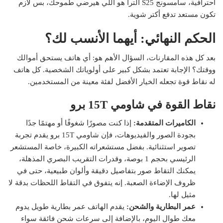
احترافية، سامسونج S25 ألترا هو اللي هيرضي طموحك، بس لازم
تكون مستعد تدفع أكتر شوية.
الحكم النهائي: أيهما الأنسب لك؟
بعد كل هذه المقارنات، السؤال الأهم هو: أي هاتف يستحق أموالك
ووقتك؟ الإجابة تعتمد بشكل كبير على أولوياتك الشخصية. كل هاتف
له نقاط قوة تجعله الخيار الأفضل لفئة معينة من المستخدمين.
نقاط القوة في شاومي 15T برو
الكاميرات المتقدمة:
إذا كنت مصورًا شغوفًا أو مهتمًا جدًا
بجودة الصور والفيديوهات، فإن شاومي 15T برو يقدم تجربة
تصوير استثنائية. بفضل مستشعراته الكبيرة، خاصة المستشعر
الرئيسي بحجم 1 بوصة، وقدرات التقريب البصري المذهلة،
يمكنك التقاط صور بتفاصيل دقيقة وألوان طبيعية، حتى في
ظروف الإضاءة الصعبة. إنه يتفوق في التقاط اللحظات بدقة لا
مثيل لها.
عمر البطارية والشحن:
يقدم الهاتف عمر بطارية طويل يدوم
معك طوال اليوم، بالإضافة إلى سرعات شحن فائقة سواء