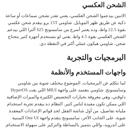
الشحن العكسي
الاتنين بيدعموا الشحن العكسي، يعني تقدر تشحن سماعات أو ساعة
ذكية عن طريق ظهر الموبايل. شاومي 15T برو بيقدم شحن عكسي
بقوة 22.5 واط، وده يعتبر أسرع من سامسونج S25 ألترا اللي بيدعم
الشحن العكسي بقوة 4.5 واط. يعني لو بتستخدم أجهزة كتير بتحتاج
شحن، شاومي هيكون عملي أكتر في النقطة دي.
البرمجيات والتجربة
واجهات المستخدم والأنظمة
لما نتكلم عن البرمجيات، الموضوع بيختلف شوية بين شاومي
وسامسونج. شاومي بتعتمد على واجهة MIUI اللي بقت HyperOS
دلوقتي، وهي معروفة بخيارات التخصيص الكثيرة والميزات الإضافية
اللي ممكن تكون مفيدة لناس كتير. النظام ده بيقدم تجربة استخدام
مليانة تفاصيل، من أول شاشة القفل لحد قوائم الإعدادات المعقدة
شوية. على الجانب الآخر، سامسونج بتقدم واجهة One UI المبنية
على أندرويد، واللي بتتميز بالبساطة والتركيز على سهولة الاستخدام.