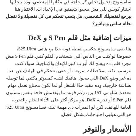
سامسونج بتحاول تخلي كل حاجة في مكانها المنطقي، وده بيخليها
اختيار كويس للي مش بيحبوا يتعمقوا في الإعدادات.
الاختيار هنا
بيرجع لتفضيلك الشخصي، هل بتحب تتحكم في كل تفصيلة ولا تفضل
نظام سلس ومباشر؟
ميزات إضافية مثل قلم S Pen و DeX
هنا بقى سامسونج بتكسب نقطة قوية جدًا مع هاتف S25 Ultra،
خصوصًا لو كنت من الناس اللي بتستخدم القلم كتير. قلم S Pen مش
مجرد قلم، ده بيفتح لك أبواب كتير للإبداع والإنتاجية، سواء كنت
بترسم، بتكتب ملاحظات سريعة، أو حتى بتتحكم في الهاتف عن بعد.
ده غير وضع DeX اللي بيحول هاتفك لشبه كمبيوتر مكتبي لما توصله
بشاشة خارجية، وده مفيد جدًا للشغل أو لما تكون محتاج تعمل مهام
معقدة. شاومي 15T برو، رغم قوته، ما بيقدمش حاجة بنفس مستوى
قلم S Pen أو تجربة DeX. هو بيركز أكتر على الأداء الخام والتجربة
العامة للهاتف، لكن لو الميزات دي مهمة ليك، فسامسونج S25 Ultra
هو اللي هيلبي احتياجاتك بشكل أفضل.
الأسعار والتوفر