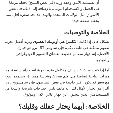
أن تصميمه الأنيق وخفة وزنه (في بعض النسخ) تجعله مريحًا
في الحمل والاستخدام اليومي. بالإضافة إلى ذلك، في بعض
الأسواق مثل الولايات المتحدة والهند، قد تجد سعره أقل، مما
يجعله صفقة جيدة.
الخلاصة والتوصيات
بشكل عام، إذا كانت
الكاميرا هي أولويتك القصوى
وتريد أفضل تجربة
تصوير ممكنة في هاتف ذكي، فإن شاومي 15T برو هو خيارك
الأفضل. إنه جهاز مصمم خصيصًا لعشاق التصوير الفوتوغرافي
والفيديو.
أما إذا كنت تبحث عن هاتف متكامل يقدم تجربة استخدام سلسة، مع
ميزات إنتاجية إضافية مثل قلم S Pen، وشاشة ممتازة، وتصميم أنيق،
مع سعر قد يكون أكثر جاذبية في بعض المناطق، فإن سامسونج S25
ألترا هو الخيار الأمثل لك. إنه هاتف يلبي احتياجات شريحة واسعة من
المستخدمين الذين يبحثون عن جهاز عالي الأداء وموثوق.
الخلاصة: أيهما يختار عقلك وقلبك؟