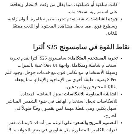
كانت سلكية أو لاسلكية، مما يقلل من وقت الانتظار ويحافظ
على استمرارية استخدامك.
جودة الشاشة:
شاشته تقدم تجربة بصرية غامرة بألوان زاهية
وسطوع قوي، مما يجعل مشاهدة المحتوى أو اللعب ممتعًا
للغاية.
نقاط القوة في سامسونج S25 ألترا
تجربة المستخدم المتكاملة:
سامسونج S25 ألترا يقدم تجربة
استخدام شاملة ومتكاملة. واجهة One UI غنية بالميزات
وسهلة الاستخدام، مع تكامل قوي مع خدمات جوجل. وجود قلم
S Pen يضيف طبقة أخرى من الإنتاجية والإبداع، مما يجعله
مثاليًا للمحترفين والمبدعين.
الشاشة المقاومة للانعكاسات:
ميزة الشاشة المضادة
للانعكاسات تجعل استخدام الهاتف في ضوء الشمس المباشر
أسهل بكثير، وهي نقطة مهمة لمن يقضون وقتًا طويلاً في
الخارج.
التصميم المريح والسعر:
على الرغم من أنه قد لا يمتلك نفس
قدرات الكاميرا المتطورة مثل شاومي في بعض الجوانب، إلا