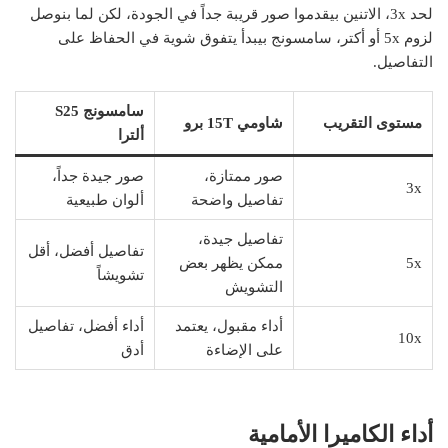
لحد 3x، الاتنين بيقدموا صور قريبة جداً في الجودة، لكن لما بنوصل
لزوم 5x أو أكتر، سامسونج بيبدأ يتفوق شوية في الحفاظ على
التفاصيل.
سامسونج S25
مستوى التقريب
شاومي 15T برو
ألترا
صور ممتازة،
صور جيدة جداً،
3x
تفاصيل واضحة
ألوان طبيعية
تفاصيل جيدة،
تفاصيل أفضل، أقل
5x
ممكن يظهر بعض
تشويشاً
التشويش
أداء مقبول، يعتمد
أداء أفضل، تفاصيل
10x
على الإضاءة
أدق
أداء الكاميرا الأمامية