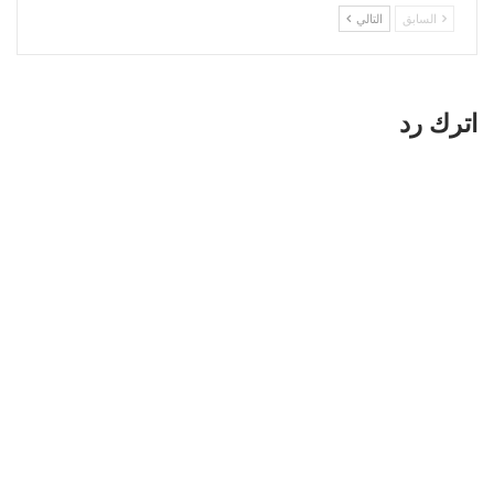
السابق
التالي
اترك رد