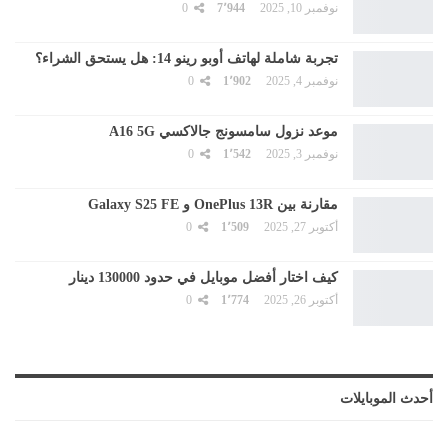
نوفمبر 10, 2025
7٬944
0
تجربة شاملة لهاتف أوبو رينو 14: هل يستحق الشراء؟
نوفمبر 4, 2025
1٬902
0
موعد نزول سامسونج جالاكسي A16 5G
نوفمبر 3, 2025
1٬542
0
مقارنة بين OnePlus 13R و Galaxy S25 FE
أكتوبر 27, 2025
1٬509
0
كيف اختار أفضل موبايل في حدود 130000 دينار
أكتوبر 26, 2025
1٬774
0
أحدث الموبايلات