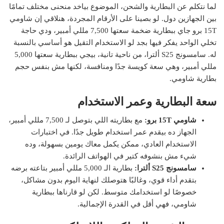
لما نتكلم عن البطارية والشحن، الموضوع بياخد منحنى مختلف تمامًا
بين الجهازين دول. لو بصينا على الأرقام المجردة، هنلاقي إن شاومي
15T برو جاي ببطارية ضخمة سعتها 7,500 مللي أمبير، ودي حاجة
تخلي الواحد يفكر فيها بجد لو الاستخدام التقيل هو أساسي بالنسبة
له. سامسونج S25 ألترا، من ناحية تانية، بيجي ببطارية سعتها 5,000
مللي أمبير، وهي سعة كويسة جدًا ومنافسة، لكنها مش بنفس حجم
بطارية شاومي.
سعة البطارية وعمر الاستخدام
شاومي 15T برو:
مع بطاريته اللي بتوصل لـ 7,500 مللي أمبير،
الجهاز ده بيقدم عمر استخدام طويل جدًا. في اختبارات
الاستخدام العادي، ممكن يكمل معاك يومين بسهولة، وده
شيء مش بنشوفه كتير في الهواتف الرائدة.
سامسونج S25 ألترا:
بطارية الـ 5,000 مللي أمبير بتاعته برضه
بتقدم أداء قوي، وغالبًا هتوصلك لنهاية اليوم بدون مشاكل،
خصوصًا لو استخدامك متوسط. لكن لو قارناها ببطارية
شاومي، فهي أقل في القدرة الإجمالية.