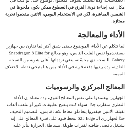
الانعكاسات، وده بيخليك تشوف المحتوى بوضوح حتى لو كنت في
مكان فيه إضاءة قوية.
الفرق في السطوع ممكن يكون ملحوظ في
الشمس المباشرة، لكن في الاستخدام اليومي، الاتنين بيقدموا تجربة
ممتازة.
الأداء والمعالجة
لما نتكلم عن الأداء، الموضوع بيبقى شيق أكتر لما نقارن بين جهازين
بيستخدموا نفس القلب النابض، وهو معالج Snapdragon 8 Elite for
Galaxy. النسخة دي محسّنة، يعني تردداتها أعلى شوية من النسخة
العادية، وده بيديها دفعة قوية في الأداء. بس هنا بتيجي نقطة الاختلاف
المهمة.
المعالج المركزي والرسوميات
الجهازين بيعتمدوا على نفس المعالج القوي، وده معناه إن الأداء
النظري متقارب جدًا. سواء كنت بتفتح تطبيقات كتير أو بتلعب ألعاب
تقيلة، الاتنين هيقدروا يتعاملوا معاها بكفاءة. بس، التصميم النحيف
جدًا لجهاز زي الـ S25 Edge بيحط قيود على قدرة المعالج على إنه
يشتغل بأقصى طاقته لفترات طويلة. ببساطة، الحرارة بتأثر عليه