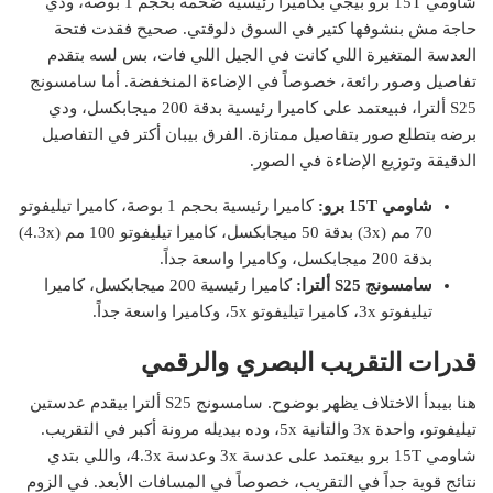
شاومي 15T برو بيجي بكاميرا رئيسية ضخمة بحجم 1 بوصة، ودي
حاجة مش بنشوفها كتير في السوق دلوقتي. صحيح فقدت فتحة
العدسة المتغيرة اللي كانت في الجيل اللي فات، بس لسه بتقدم
تفاصيل وصور رائعة، خصوصاً في الإضاءة المنخفضة. أما سامسونج
S25 ألترا، فبيعتمد على كاميرا رئيسية بدقة 200 ميجابكسل، ودي
برضه بتطلع صور بتفاصيل ممتازة. الفرق بيبان أكتر في التفاصيل
الدقيقة وتوزيع الإضاءة في الصور.
شاومي 15T برو:
كاميرا رئيسية بحجم 1 بوصة، كاميرا تيليفوتو
70 مم (3x) بدقة 50 ميجابكسل، كاميرا تيليفوتو 100 مم (4.3x)
بدقة 200 ميجابكسل، وكاميرا واسعة جداً.
سامسونج S25 ألترا:
كاميرا رئيسية 200 ميجابكسل، كاميرا
تيليفوتو 3x، كاميرا تيليفوتو 5x، وكاميرا واسعة جداً.
قدرات التقريب البصري والرقمي
هنا بيبدأ الاختلاف يظهر بوضوح. سامسونج S25 ألترا بيقدم عدستين
تيليفوتو، واحدة 3x والتانية 5x، وده بيديله مرونة أكبر في التقريب.
شاومي 15T برو بيعتمد على عدسة 3x وعدسة 4.3x، واللي بتدي
نتائج قوية جداً في التقريب، خصوصاً في المسافات الأبعد. في الزوم