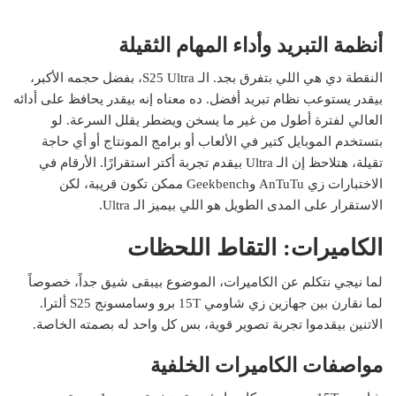
أنظمة التبريد وأداء المهام الثقيلة
النقطة دي هي اللي بتفرق بجد. الـ S25 Ultra، بفضل حجمه الأكبر،
بيقدر يستوعب نظام تبريد أفضل. ده معناه إنه بيقدر يحافظ على أدائه
العالي لفترة أطول من غير ما يسخن ويضطر يقلل السرعة. لو
بتستخدم الموبايل كتير في الألعاب أو برامج المونتاج أو أي حاجة
تقيلة، هتلاحظ إن الـ Ultra بيقدم تجربة أكتر استقرارًا. الأرقام في
الاختبارات زي AnTuTu وGeekbench ممكن تكون قريبة، لكن
الاستقرار على المدى الطويل هو اللي بيميز الـ Ultra.
الكاميرات: التقاط اللحظات
لما نيجي نتكلم عن الكاميرات، الموضوع بيبقى شيق جداً، خصوصاً
لما نقارن بين جهازين زي شاومي 15T برو وسامسونج S25 ألترا.
الاتنين بيقدموا تجربة تصوير قوية، بس كل واحد له بصمته الخاصة.
مواصفات الكاميرات الخلفية