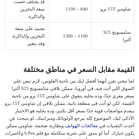
قد يختلف حسب
شاومي 15T برو
840 – 1100
سعة التخزين
والذاكرة.
يعتمد على سعة
سامسونج S25
1100 – 1300
التخزين والذاكرة،
ألترا
وقد يتغير.
القيمة مقابل السعر في مناطق مختلفة
لما تيجي تقرر أيهما أفضل ليك من ناحية الفلوس، لازم تبص على
السوق اللي أنت فيه. في أوروبا، ممكن تلاقي سامسونج S25 ألترا
بسعر مغري جدًا، وده يخليه يتفوق على شاومي 15T برو من ناحية
القيمة. لكن لو أنت في منطقة تانية، ممكن تلاقي إن شاومي 15T برو
بيقدم مواصفات قوية جدًا بسعر أقل بكتير، وده يخليه هو الاختيار
الأذكى ليك. الموضوع كله بيرجع لأولوياتك وميزانيتك. لو بتبحث عن
أحدث التقنيات في
معالجات الهواتف
وبطارية ضخمة، شاومي ممكن
يكون خيارك. أما لو بتدور على تجربة متكاملة مع قلم S Pen وكاميرات