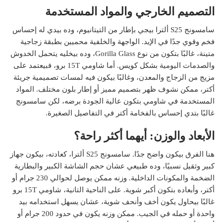
التصميم الخارجي والمواد المستخدمة
سامسونج S25 ألترا بيجي بإطار من التيتانيوم، وده بيدي له إحساس
فخم وقوي جدًا في الإيد. الواجهة والخلفية محميين بطبقة زجاجية
متينة، غالبًا بتكون من نوع Gorilla Glass، وده بيخليه يتحمل الخدوش
والصدمات اليومية بشكل كويس. أما شاومي 15T برو، فبيعتمد على
مزيج من الزجاج والمعدن، وغالبًا بيكون فيه لمسات تصميمية جريئة
أكتر، ممكن نشوف ظهر بتصميم مميز أو إطار بلون مختلف. المواد
المستخدمة في شاومي بتكون عالية الجودة برضه، لكن سامسونج
غالبًا بتدي إحساس بالفخامة أكتر في التفاصيل الصغيرة.
الأبعاد والوزن: أيهما أكثر راحة؟
هنا الفرق بيكون واضح جدًا. سامسونج S25 ألترا، كعادته، بيكون جهاز
كبير وثقيل نسبيًا، وده طبيعي عشان حجم الشاشة الكبير والبطارية
الضخمة والمكونات الداخلية. وزنه ممكن يوصل لحوالي 230 جرام أو
أكتر، وأبعاده بتكون أكبر شوية. على الناحية التانية، شاومي 15T برو
غالبًا بيحاول يكون أخف وأنحف شوية، عشان يسهل استخدامه بيد
واحدة أو حمله في الجيب. ممكن وزنه يكون في حدود 200 جرام أو