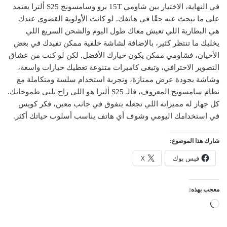
في النهاية، الاختيار بين شاومي 15T برو وسامسونج S25 ألترا يعتمد
على ما تبحث عنه حقًا في هاتفك. لو كانت الأولوية القصوى عندك
هي البطارية اللي تعيش معاك طول اليوم والشحن السريع اللي
يخليك ما تنتظر كثير، بالإضافة لشاشة خلفية ممكن تفيدك في بعض
الأحيان، فشاومي ممكن يكون خيارك الأفضل. لكن لو كنت من عشاق
التصوير الاحترافي، وتبغى كاميرات متنوعة تعطيك خيارات واسعة،
وشاشة بجودة عرض ممتازة، وتجربة استخدام سلسة ومتكاملة مع
نظام سامسونج المعروف، فالـ S25 ألترا هو اللي راح يلبي طموحاتك.
كل جهاز له مميزاته اللي تجعله يتفوق في جانب معين، فكر كويس
في استخدامك اليومي وشوف أي هاتف يناسب أسلوب حياتك أكثر.
شارك هذا الموضوع:
فيس بوك
X
معجب بهذه:
جاري
التحميل…