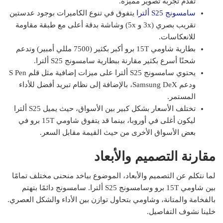
تقدم تجربة تصوير مميزة.
سامسونج S25 ألترا
يتفوق في تنوع الكاميرات بوجود عدستين
تقريب بصري (3x و 5x) وشاشة بدقة أعلى مع طبقة مقاومة
للانعكاسات.
بطارية شاومي 15T برو أكبر بكثير (7500 مللي أمبير) وتدعم
شحنًا أسرع بكثير مقارنة ببطارية سامسونج S25 ألترا.
يحتوي سامسونج S25 ألترا على ميزات إضافية مثل قلم S Pen
ودعم Samsung DeX، بالإضافة إلى نظام تبريد أفضل للأداء
المستمر.
تختلف الأسعار بشكل كبير بين الأسواق، حيث يميل S25 ألترا
ليكون أغلى في أوروبا، بينما قد يتفوق شاومي 15T برو في
بعض الأسواق الأخرى من حيث القيمة مقابل السعر.
مقارنة التصميم والأبعاد
لما نتكلم عن التصميم والأبعاد، الموضوع بياخد منحنى مختلف تمامًا
بين شاومي 15T برو وسامسونج S25 ألترا. سامسونج دائمًا بتهتم
بالفخامة والمتانة، وشاومي بتحاول توازن بين الأداء والشكل العصري.
خلينا نشوف التفاصيل.