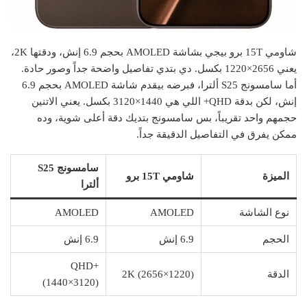
شاومي 15T برو بيجي بشاشة AMOLED بحجم 6.9 إنش، ودقتها 2K،
يعني 2656×1220 بكسل. دي بتدي تفاصيل واضحة جداً وصور حادة.
أما سامسونج S25 ألترا، فبرضه بيقدم شاشة AMOLED بحجم 6.9
إنش، لكن بدقة QHD+ اللي هي 1440×3120 بكسل. يعني الاتنين
حجمهم واحد تقريباً، بس سامسونج بتديك دقة أعلى شوية، وده
ممكن يفرق في التفاصيل الدقيقة جداً.
سامسونج S25
الميزة
شاومي 15T برو
ألترا
نوع الشاشة
AMOLED
AMOLED
الحجم
6.9 إنش
6.9 إنش
QHD+
الدقة
2K (2656×1220)
(1440×3120)