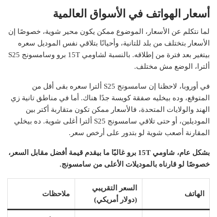
أسعار الهواتف في الأسواق العالمية
لما نتكلم عن الأسعار، الموضوع ممكن يكون محير شوية، خصوصًا إن
الأسعار بتختلف من بلد للتانية، وأحيانًا بتلاقي نفس الموديل سعره
بيتغير بعد فترة من إطلاقه. بالنسبة لشاومي 15T برو وسامسونج S25
ألترا، الوضع مش مختلف.
في أوروبا، لاحظنا إن سامسونج S25 ألترا سعره بقى أقل من
المتوقع، وده بيخليه صفقة كويسة جدًا هناك. أما في مناطق تانية زي
الهند والولايات المتحدة، فالأسعار ممكن تكون متقاربة أكتر بين
الموديلين، أو حتى تلاقي سامسونج S25 ألترا أغلى شوية. ده بيخلي
المقارنة أصعب شوية لو بتدور على أرخص سعر.
بشكل عام، شاومي 15T برو غالبًا ما بيقدم قيمة أفضل مقابل السعر،
خصوصًا لو قارناه بالموديلات الأعلى من سامسونج.
السعر التقريبي
الهاتف
ملاحظات
(دولار أمريكي)