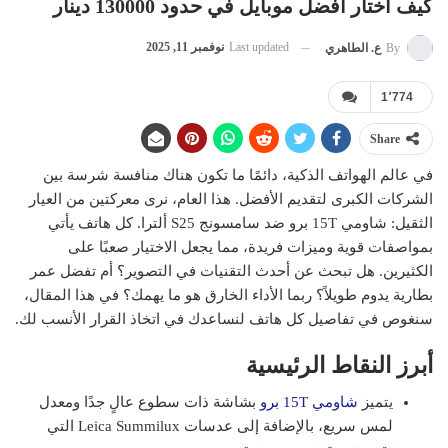
كيف اختار أفضل موبايل في حدود 130000 دينار
Last updated
نوفمبر 11, 2025
By
ع. الطاهري
1٬774
Share
في عالم الهواتف الذكية، دائمًا ما تكون هناك منافسة شرسة بين
الشركات الكبرى لتقديم الأفضل. هذا العام، نرى معركتين من العيار
الثقيل: شاومي 15T برو ضد سامسونج S25 ألترا. كل هاتف يأتي
بمواصفات قوية وميزات فريدة، مما يجعل الاختيار صعبًا على
الكثيرين. هل تبحث عن أحدث التقنيات في التصوير؟ أم تفضل عمر
بطارية يدوم طويلاً؟ ربما الأداء الخارق هو ما يهمك؟ في هذا المقال،
سنغوص في تفاصيل كل هاتف لنساعدك في اتخاذ القرار الأنسب لك.
أبرز النقاط الرئيسية
يتميز
شاومي 15T برو
بشاشة ذات سطوع عالٍ جدًا ومعدل
لمس سريع، بالإضافة إلى عدسات Leica Summilux التي