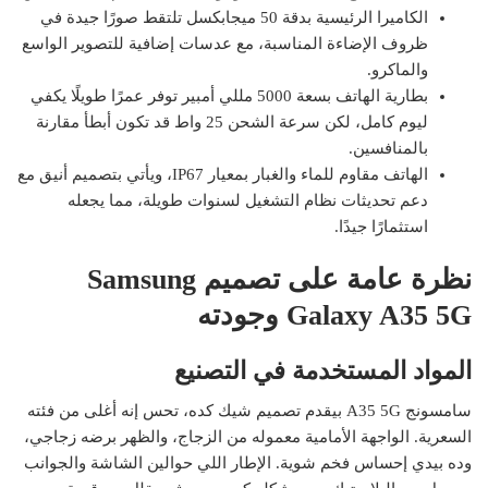
الكاميرا الرئيسية بدقة 50 ميجابكسل تلتقط صورًا جيدة في
ظروف الإضاءة المناسبة، مع عدسات إضافية للتصوير الواسع
والماكرو.
بطارية الهاتف بسعة 5000 مللي أمبير توفر عمرًا طويلًا يكفي
ليوم كامل، لكن سرعة الشحن 25 واط قد تكون أبطأ مقارنة
بالمنافسين.
الهاتف مقاوم للماء والغبار بمعيار IP67، ويأتي بتصميم أنيق مع
دعم تحديثات نظام التشغيل لسنوات طويلة، مما يجعله
استثمارًا جيدًا.
نظرة عامة على تصميم Samsung
Galaxy A35 5G وجودته
المواد المستخدمة في التصنيع
سامسونج A35 5G بيقدم تصميم شيك كده، تحس إنه أغلى من فئته
السعرية. الواجهة الأمامية معموله من الزجاج، والظهر برضه زجاجي،
وده بيدي إحساس فخم شوية. الإطار اللي حوالين الشاشة والجوانب