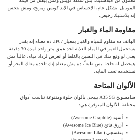
معمول من البلاستيك، بس شكله كويس ومش بيقلل من قيمة
الموبايل. بشكل عام، الإحساس في الإيد كويس ومريح، ومش بتحس
إنه بلاستيك رخيص.
مقاومة الماء والغبار
الهاتف ده مقاوم للمياه والغبار بمعيار IP67. ده معناه إنه يقدر
يستحمل الغمر في المياه العذبة لحد عمق متر واحد لمدة 30 دقيقة.
يعني لو وقع منك في البسين بالغلط أو اتعرض لرذاذ مياه، غالباً مش
هيحصل له حاجة. بس طبعاً، ده مش معناه إنك تاخده معاك البحر أو
تستخدمه تحت المايه.
الألوان المتاحة
سامسونج A35 5G بييجي بألوان حلوة ومتنوعة تناسب أذواق
مختلفة. الألوان المتوفرة هي:
أسود (Awesome Graphite)
أزرق فاتح (Awesome Ice Blue)
بنفسجي (Awesome Lilac)
ليموني (Awesome Lemon)