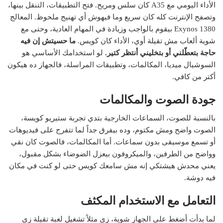
الأداء اليومي مع A35 كان سلس ومريح. فتح التطبيقات، التنقل بينها،
وتصفح الإنترنت كله كان سريع وما فيهوش أي تهنيج ملحوظ. المعالج
Exynos 1380 بيقوم بالواجب وزيادة في المهام العادية، وحتى مع
شوية ألعاب مش تقيلة أوي، الأداء كان كويس.
ما حسيتش إن فيه
حاجة بتعطّلني أو بتخليني أنتظر كتير.
لو استخدامك الأساسي هو
السوشيال ميديا، المكالمات، وتطبيقات المراسلة، فالجهاز ده هيكون
أكتر من كافي.
جودة الصوت والمكالمات
بالنسبة للصوت، السماعات الخارجية بتدي تجربة ستيريو كويسة،
الصوت واضح ومش مكتوم، وده بيفرق جداً لما تتفرج على فيديوهات
أو تسمع موسيقى بدون سماعات. أما المكالمات، فالصوت كان نقي
وواضح من الطرفين، والميكروفون بيعزل الضوضاء بشكل مقبول،
يعني محدش هيشتكي إنه مش سامعك كويس حتى لو كنت في مكان
فيه دوشة.
التعامل مع الاستخدام المكثف
لما بدأت أضغط على الجهاز شوية، زي مثلاً تشغيل لعبة تقيلة زي