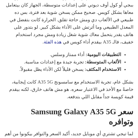
ببجي أو كول أوف ديوتي على إعدادات متوسطة، الجهاز كان بيتعامل
معاها بشكل كويس. صحيح ممكن يسخن شوية بعد فترة، بس ده
طبيعي في الألعاب دي ومش حاجة تقلق. الحرارة كانت بتفضل في
المعدل الطبيعي وما أثرتش على الأداء بشكل كبير. لو بتدور على
هاتف يقدر يتحمل معاك شوية شغل زيادة ومش مجرد استخدام
خفيف، فالـ A35 بيقدم أداء كويس في
هذه الفئة
.
التطبيقات اليومية:
أداء ممتاز وسلس.
الألعاب المتوسطة:
تجربة جيدة مع إعدادات مناسبة.
الاستخدام المكثف:
يسخن قليلاً لكن الأداء يظل مقبولاً.
بشكل عام، تجربة الاستخدام مع سامسونج A35 5G كانت إيجابية،
خاصةً مع الأخذ في الاعتبار سعره. هو مش هاتف خارق، لكنه بيقدم
قيمة كويسة جداً مقابل اللي بتدفعه.
سعر Samsung Galaxy A35 5G
وتوافره
لما تيجي تشتري أي موبايل جديد، أكيد السعر والتوافر بيكونوا من أهم