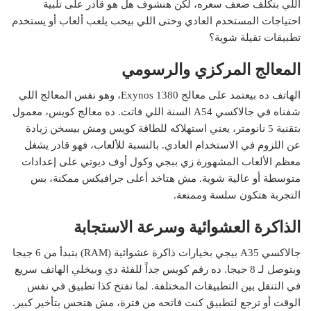
اللي بتكلف ضعف سعره، لكن هنشوف هل هو قادر على تلبية
احتياجات المستخدم العادي وحتى اللي بيحب يلعب ألعاب أو يستخدم
تطبيقات تقيلة شوية؟
المعالج المركزي والرسومي
الهاتف ده بيعتمد على معالج Exynos 1380، وهو نفس المعالج اللي
شفناه في جالاكسي A54 السنة اللي فاتت. ده معالج كويس، معمول
بتقنية 5 نانومتر، يعني استهلاكه للطاقة كويس ومش بيسخن زيادة
عن اللزوم في الاستخدام العادي. بالنسبة للألعاب، فهو قادر يشغل
معظم الألعاب المشهورة زي ببجي وكول أوف ديوتي على إعدادات
متوسطة أو عالية شوية. مش هتاخد أعلى جرافيكس ممكنة، بس
التجربة هتكون سلسة وممتعة.
الذاكرة العشوائية وسرعة الاستجابة
جالاكسي A35 بيجي بخيارات ذاكرة عشوائية (RAM) بتبدأ من 6 جيجا
وبتوصل لـ 8 جيجا. ده رقم كويس جداً للفئة دي وبيخلي الهاتف سريع
في التنقل بين التطبيقات المختلفة. لما تفتح كذا تطبيق في نفس
الوقت أو ترجع لتطبيق كنت فاتحه من فترة، مش هتحس بتأخير كبير.