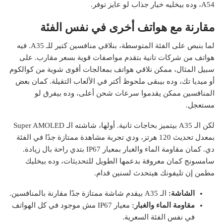
A54، وده بيخليه خيار جذاب لو عايز توفر.
مقارنة مع هواتف أخرى في نفس الفئة
لما بنبص على الفئة المتوسطة، بنلاقي منافسين كتير للـ A35. فيه
هواتف من شركات تانية بتقدم مواصفات قوية بسعر مقارب. على
سبيل المثال، ممكن نلاقي هواتف بمعالجات أقوى شوية من كوالكوم
أو ميديا تك، وده بيبقى ملحوظ أكتر في الألعاب التقيلة. كمان بعض
المنافسين ممكن يقدموا سرعات شحن أعلى، وده بيفرق لو
مستعجل.
لكن الـ A35 بيتميز بحاجات تانية. أولها، شاشته الـ Super AMOLED
بمعدل تحديث 120 هرتز، ودي تجربة مشاهدة ممتازة جدًا في الفئة
دي. كمان مقاومة الماء والغبار بمعيار IP67 بتدي راحة بال زيادة.
سامسونج كمان معروفة بدعمها الطويل للتحديثات، وده بيخليك
مطمن إن تليفونك هيتحدث لسنين قدام.
الشاشة:
الـ A35 بيقدم شاشة ممتازة جدًا مقارنة بالمنافسين.
مقاومة الماء والغبار:
معيار IP67 مش موجود في كل الهواتف
في نفس الفئة السعرية.