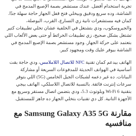
تجربة استخدام أفضل. عندك مستشعر بصمة الإصبع المدمج في
الشاشة، وده سريع ودقيق وبيخلي فتح قفل الجهاز حاجة سهلة جدًا.
كمان فيه مستشعرات تانية زي التسارع، القرب، البوصلة،
والجيروسكوب، ودي بتشتغل في الخلفية عشان تخلي تطبيقات كتير
تشتغل بشكل صحيح، زي تطبيقات الخرائط أو حتى بعض الألعاب اللي
بتعتمد على حركة الجهاز. وجود مستشعر بصمة الإصبع المدمج في
الشاشة بيوفر عليك وقت ومجهود كبير.
الهاتف بيدعم كمان تقنية
NFC للاتصال اللاملامس
، ودي حاجة بقت
أساسية في الهواتف الحديثة للمدفوعات السريعة أو مشاركة
البيانات. ده غير دعمه لشبكات الجيل الخامس (5G) اللي بتوفر
سرعات إنترنت فائقة. بالنسبة للاتصال اللاسلكي، الهاتف بيجي
بتقنية Wi-Fi 6 وبلوتوث 5.3، ودي بتضمن اتصال مستقر وسريع مع
الأجهزة التانية. كل دي تقنيات بتخلي الجهاز ده جاهز للمستقبل.
مقارنة Samsung Galaxy A35 5G مع
منافسيه