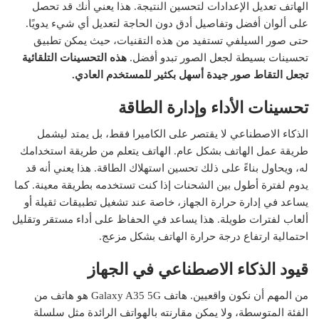
الهاتف تعديل الإعدادات لتحسين النتيجة. هذا يعني أنك قد تحصل
على ألوان أفضل وتفاصيل أدق دون الحاجة لتعديل أي شيء يدويًا.
حتى صور السيلفي تستفيد من هذه التقنيات، حيث يمكن تطبيق
تحسينات بسيطة لجعل الصور تبدو أفضل.
هذه التحسينات التلقائية
تجعل التقاط صور جيدة أسهل بكثير للمستخدم العادي.
تحسينات الأداء وإدارة الطاقة
الذكاء الاصطناعي لا يقتصر على الكاميرا فقط، بل يمتد ليشمل
طريقة عمل الهاتف بشكل عام. الهاتف يتعلم من طريقة استخدامك
له، ويحاول بناءً على ذلك تحسين استهلاك الطاقة. هذا يعني أنه قد
يدوم لفترة أطول بين الشحنات إذا كنت تستخدمه بطريقة معينة. كما
يساعد في إدارة حرارة الجهاز، خاصة عند تشغيل تطبيقات ثقيلة أو
ألعاب لفترات طويلة. هذا يساعد في الحفاظ على أداء مستقر وتقليل
احتمالية ارتفاع درجة حرارة الهاتف بشكل مزعج.
قيود الذكاء الاصطناعي في الجهاز
من المهم أن نكون واقعيين. هاتف Galaxy A35 5G هو هاتف من
الفئة المتوسطة، ولا يمكن مقارنته بالهواتف الرائدة مثل سلسلة