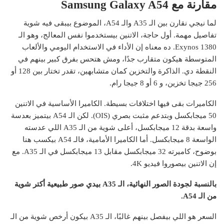
مقارنة مع Samsung Galaxy A54
لما نيجي نقارن بين الـ A35 والـ A54، الموضوع بيبقى فيه شوية
تفاصيل مهمة. أول حاجة، الاتنين بيستخدموا نفس المعالج، وهو الـ
Exynos 1380. ده معناه إن الأداء في الاستخدام اليومي والألعاب
المتوسطة هيكون متقارب جدًا، ومش هتحس بفرق كبير بينهم في
النقطة دي. الذاكرة والتخزين كمان متشابهين، تقدر تختار بين 128 أو
256 جيجا تخزين، و 6 أو 8 جيجا رام.
الكاميرات بقى فيها اختلافات بسيطة. الكاميرا الأساسية في الاتنين
50 ميجابكسل وبتدعم مثبت بصري (OIS). لكن الـ A54 بيتميز بعدسة
واسعة بدقة 12 ميجابكسل، أعلى شوية من الـ A35 اللي عدسته
الواسعة 8 ميجابكسل. أما الكاميرا الأمامية، فالـ A54 بيكسب هنا
بوضوح، كاميرته 32 ميجابكسل مقابل 13 ميجابكسل في الـ A35. مع
إن الاتنين بيصوروا فيديو 4K.
بالنسبة لجودة الصور النهائية، الـ A35 بيدي صور طبيعية أكتر شوية
من الـ A54.
السعر هو اللي بيفصل بينهم غالبًا، الـ A35 بيكون أرخص شوية من الـ