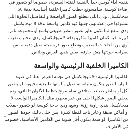
بتقدم أداء كويس جداً بالنسبة لفئته السعرية، خصوصاً لو بتصور في
إضاءة كويسة. سامسونج حطت كاميرا خلفية أساسية بدقة 50
ميجابكسل، ودي اللي بتطلع الصور الواضحة والتفاصيل الحلوة اللي
بتشوفها في إعلاناتهم. جنبها فيه كاميرا واسعة بدقة 8 ميجابكسل،
ودي بتنفع لما تكون عايز تصور منظر طبيعي واسع أو مجموعة ناس
كبيرة. فيه كمان كاميرا ماكرو بدقة 5 ميجابكسل، ودي بتخليك تقرب
أوي من الحاجات الصغيرة وتطلع صور قريبة بتفاصيل دقيقة، بس
بصراحة جودتها مش خارقة، يعني بتدي الغرض وخلاص.
الكاميرا الخلفية الرئيسية والواسعة
الكاميرا الرئيسية 50 ميجابكسل هي نجمة العرض هنا. في ضوء
النهار، الصور بتكون مليانة تفاصيل وألوانها طبيعية وحيوية. لو بتصور
أكل أو مناظر طبيعية، بتلاقي سامسونج بتظبط الألوان تلقائي، وده
بيخلي الصور شكلها أحلى من غير مجهود منك. الكاميرا الواسعة 8
ميجابكسل بتدي زاوية رؤية أوسع، ودي حاجة كويسة لو بتصور حفلات
أو أماكن ضيقة وعايز تاخد لقطة كبيرة. بس خلي بالك، جودة الصور
من الكاميرا الواسعة بتكون أقل شوية من الكاميرا الأساسية، خصوصاً
في الأطراف.