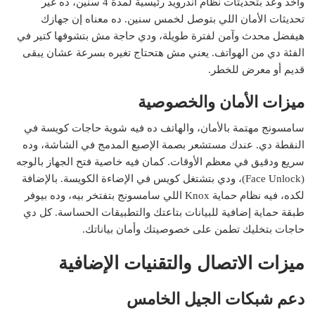
واخد وعد بتحديثات نظام أندرويد رئيسية لمدة 4 سنين، ده غير
تحديثات الأمان اللي بتوصل لخمس سنين. ده معناه إن جهازك
هيفضل محدث وآمن لفترة طويلة، ودي حاجة مش بتشوفها كتير في
الفئة دي من الهواتف. يعني مش هتحتاج تغيره بسرعة عشان يبقى
قديم أو معرض للخطر.
ميزات الأمان والخصوصية
سامسونج مهتمة بالأمان، والهاتف ده فيه شوية حاجات كويسة في
النقطة دي. عندك مستشعر بصمة الإصبع المدمج في الشاشة، وده
سريع ودقيق في معظم الأوقات. كمان فيه خاصية فتح الجهاز بالوجه
(Face Unlock)، ودي بتشتغل كويس في الإضاءة الكويسة. بالإضافة
لكده، فيه نظام حماية Knox اللي سامسونج بتفتخر بيه، وده بيوفر
طبقة حماية إضافية للبيانات بتاعتك والتطبيقات الحساسة. كل دي
حاجات بتخليك تطمن على خصوصيتك وأمان بياناتك.
ميزات الاتصال والتقنيات الإضافية
دعم شبكات الجيل الخامس