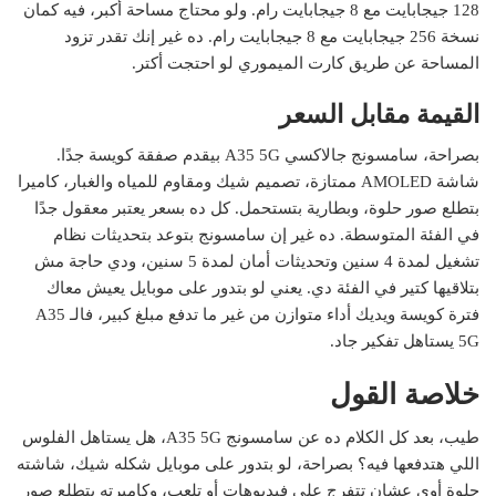
128 جيجابايت مع 8 جيجابايت رام. ولو محتاج مساحة أكبر، فيه كمان
نسخة 256 جيجابايت مع 8 جيجابايت رام. ده غير إنك تقدر تزود
المساحة عن طريق كارت الميموري لو احتجت أكتر.
القيمة مقابل السعر
بصراحة، سامسونج جالاكسي A35 5G بيقدم صفقة كويسة جدًا.
شاشة AMOLED ممتازة، تصميم شيك ومقاوم للمياه والغبار، كاميرا
بتطلع صور حلوة، وبطارية بتستحمل. كل ده بسعر يعتبر معقول جدًا
في الفئة المتوسطة. ده غير إن سامسونج بتوعد بتحديثات نظام
تشغيل لمدة 4 سنين وتحديثات أمان لمدة 5 سنين، ودي حاجة مش
بتلاقيها كتير في الفئة دي. يعني لو بتدور على موبايل يعيش معاك
فترة كويسة ويديك أداء متوازن من غير ما تدفع مبلغ كبير، فالـ A35
5G يستاهل تفكير جاد.
خلاصة القول
طيب، بعد كل الكلام ده عن سامسونج A35 5G، هل يستاهل الفلوس
اللي هتدفعها فيه؟ بصراحة، لو بتدور على موبايل شكله شيك، شاشته
حلوة أوي عشان تتفرج على فيديوهات أو تلعب، وكاميرته بتطلع صور