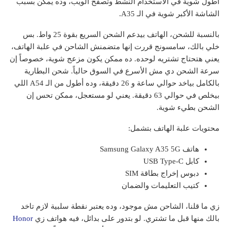
أطول شوية في الاستخدام النشط وتصفح الويب، وده يمكن بسبب
الشاشة الأكبر شوية في الـ A35.
بالنسبة للشحن، الهاتف بيدعم الشحن السريع بقوة 25 واط. بس
خلي بالك، سامسونج قررت إنها متضمنش الشاحن في علبة الهاتف،
يعني هتحتاج تشتريه لوحده. ده ممكن يكون مزعج شوية، خصوصاً إن
سرعة الشحن دي مش الأسرع في السوق حالياً. شحن البطارية
بالكامل بياخد حوالي ساعة و 26 دقيقة، وده أطول من الـ A54 اللي
بيخلص في حوالي 63 دقيقة. يعني لو مستعجل، ممكن تحس إن
الشحن بطيء شوية.
محتويات علبة الهاتف بتشمل:
هاتف Samsung Galaxy A35 5G
كابل USB Type-C
دبوس إخراج بطاقة SIM
كتيب التعليمات والضمان
زي ما قلنا، الشاحن مش موجود، وده يعتبر نقطة سلبية لازم تاخد
بالك منها قبل ما تشتري. لو بتدور على بدائل، فيه هواتف زي
Honor