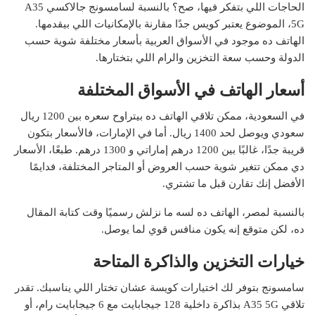
الحاجات اللي بتفكر فيها، صح؟ بالنسبة لسامسونج جالاكسي A35
5G، الموضوع يعتبر كويس جدًا مقارنة بالإمكانيات اللي بيقدمها.
الهاتف ده موجود في الأسواق العربية بأسعار مختلفة شوية حسب
الدولة وحسب سعة التخزين والرام اللي بتختارها.
أسعار الهاتف في الأسواق المختلفة
في السعودية، ممكن تلاقي الهاتف ده بيتراوح سعره بين 1200 ريال
سعودي ويوصل لحد 1400 ريال. أما في الإمارات، فالأسعار بتكون
قريبة جدًا، غالبًا بين 1200 درهم إماراتي و 1300 درهم. طبعًا، الأسعار
دي ممكن تتغير شوية حسب العروض أو المتاجر المختلفة، فدايمًا
الأفضل إنك تقارن قبل ما تشتري.
بالنسبة لمصر، الهاتف ده لسه ما نزلش رسميًا وقت كتابة المقال
ده، لكن متوقع إنه يكون منافس قوي لما يوصل.
خيارات التخزين والذاكرة المتاحة
سامسونج بتوفر لك اختيارات كويسة عشان تختار اللي يناسبك. تقدر
تلاقي A35 5G بذاكرة داخلية 128 جيجابايت مع 6 جيجابايت رام، أو