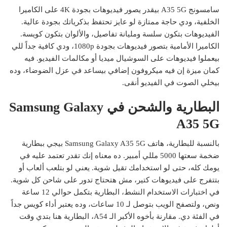
سامسونج A35 5G بيقدر يصور فيديوهات بجودة 4K على الكاميرا
الخلفية، ودي حاجة ممتازة لو عايز تحتفظ بذكرياتك بجودة عالية.
الفيديوهات بتكون سلسة ومليانة تفاصيل، والألوان بتكون كويسة.
الكاميرا الأمامية بتصور فيديوهات بجودة 1080p، ودي كافية جداً للي
بيعملوا فيديوهات على السوشيال ميديا أو مكالمات الفيديو. فيه
كمان ميزة إن فيه ميكروفون إضافي بيساعد في عزل الضوضاء، وده
بيخلي الصوت في الفيديو أنقى.
البطارية والشحن في Samsung Galaxy
A35 5G
بالنسبة للبطارية، هاتف Samsung Galaxy A35 5G بيجي ببطارية
ضخمة سعتها 5000 مللي أمبير. ده معناه إنك تقدر تعتمد عليه في
يومك كله، حتى لو استخدامك تقيل شوية. يعني لو بتلعب ألعاب أو
بتتفرج على فيديوهات كتير، مش هتحتاج تدور على شاحن كل شوية.
في اختبارات الاستخدام النشط، البطارية بتكمل حوالي 12 ساعة
ونص، ولتصفح الويب بتوصل لـ 10 ساعات، وده يعتبر أداء كويس جداً
في الفئة دي. مقارنة بأخوه الأكبر الـ A54، البطارية هنا بتدي وقت