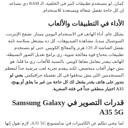
كمان، لو بتستخدم تطبيقات كتير في الخلفية، الـ RAM دي بتساعد
إن كل حاجة تفضل شغالة ومستعدة للاستخدام.
الأداء في التطبيقات والألعاب
بشكل عام، أداء الهاتف في الاستخدام اليومي ممتاز. تصفح الإنترنت،
السوشيال ميديا، مشاهدة الفيديوهات، كل ده بيشتغل بسلاسة تامة
بفضل الشاشة الـ 120 هرتز والمعالج الكويس. حتى لو بتستخدم
تطبيقات بتحتاج قوة معالجة شوية، زي برامج تعديل الصور البسيطة،
الهاتف بيقدر يتعامل معاها كويس. بالنسبة للألعاب، زي ما قلنا، هو
مش جهاز ألعاب متخصص، لكنه بيقدم تجربة لعب مرضية جداً لمعظم
المستخدمين اللي مش بيدققوا في كل تفصيلة جرافيكس.
يعني لو
بتدور على هاتف يقدر يشغل لك كل حاجة من غير ما يعلق أو يهنج،
A35 اختيار منطقي جداً في فئته السعرية.
قدرات التصوير في Samsung Galaxy
A35 5G
لما نيجي نتكلم عن الكاميرات في سامسونج A35 5G، لازم نقول إنها