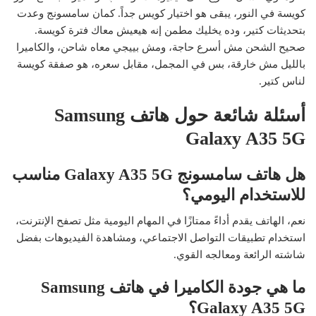
كويسة في النور، يبقى هو اختيار كويس جداً. كمان سامسونج وعدت
بتحديثات كتير، وده يخليك مطمن إنه هيعيش معاك فترة كويسة.
صحيح الشحن مش أسرع حاجة، ومش بييجي معاه شاحن، والكاميرا
بالليل مش خارقة، بس في المجمل، مقابل سعره، هو صفقة كويسة
لناس كتير.
أسئلة شائعة حول هاتف Samsung
Galaxy A35 5G
هل هاتف سامسونج Galaxy A35 5G مناسب
للاستخدام اليومي؟
نعم، الهاتف يقدم أداءً ممتازًا في المهام اليومية مثل تصفح الإنترنت،
استخدام تطبيقات التواصل الاجتماعي، ومشاهدة الفيديوهات بفضل
شاشته الرائعة ومعالجه القوي.
ما هي جودة الكاميرا في هاتف Samsung
Galaxy A35 5G؟