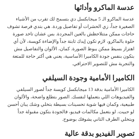
عدسة الماكرو وأدائها
عدسة الماكرو الـ 5 ميجابكسل دي بتسمح لك تقرب من الأشياء
الصغيرة جداً، زي الحشرات أو تفاصيل وردة. هي بتدي فرصة تشوف
حاجات ممكن متتلاحظش بالعين المجردة. بس عشان تاخد صورة
حلوة بالماكرو، لازم تكون إيدك ثابتة جداً والإضاءة كويسة، لأن أي
اهتزاز بسيط ممكن يبوظ الصورة. كمان، الألوان والتفاصيل مش
بتكون بنفس جودة الكاميرا الأساسية، يعني هي أكتر حاجة للمتعة
والتجربة مش للتصوير الاحترافي.
الكاميرا الأمامية وجودة السيلفي
الكاميرا الأمامية بدقة 13 ميجابكسل كويسة جداً لصور السيلفي
والفيديوهات اللي بتعملها لنفسك. الصور بتطلع واضحة، والألوان
طبيعية، وكمان فيها شوية تحسينات بسيطة بتخلي وشك يبان أحسن
لو حبيت. لو بتعمل مكالمات فيديو، فالجودة بتكون مقبولة جداً
وبتخلي الطرف التاني يشوفك بوضوح.
تصوير الفيديو بدقة عالية