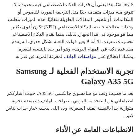
Galaxy S. هذا يعني أن قدرات الذكاء الاصطناعي فيه محدودة. لا
تتوقع منه ميزات متقدمة جدًا مثل الترجمة الفورية للنصوص أو
المكالمات، أو تلخيص المقالات الطويلة تلقائيًا. هذه الميزات تتطلب
وحدات معالجة خاصة بالذكاء الاصطناعي (NPU) تكون أقوى بكثير
مما هو موجود في هذا الجهاز. لذلك، بينما يقدم الذكاء الاصطناعي
تحسينات مفيدة، إلا أنه لا يغير قواعد اللعبة بشكل جذري. إنه يقدم
مساعدة ذكية في المهام اليومية، وهو أمر جيد بالنسبة لسعره.
يمكنك الاطلاع على
مواصفات الهاتف
لمعرفة المزيد عن قدراته.
تجربة الاستخدام الفعلية لـ Samsung
Galaxy A35 5G
بعد ما قضيت وقت مع سامسونج جالكسي A35 5G، حبيت أشارككم
انطباعاتي عن استخدامه اليومي. بصراحة، الهاتف ده بيقدم تجربة
متوازنة جداً بالنسبة لفئته السعرية، وده اللي بيخليه خيار جذاب لناس
كتير.
الانطباعات العامة عن الأداء