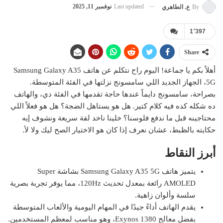
Last updated
نوفمبر 11, 2025
By
ع. الطاهري
1٬397
Share
أهلاً بكم يا جماعة! اليوم راح نتكلم عن هاتف Samsung Galaxy A35
5G، الجهاز الجديد اللي سامسونج نزلتها في الفئة المتوسطة.
بصراحة، سامسونج دايماً عندها حاجة تقدمها في الفئة دي، والهاتف
ده شكله كده فيه كلام كتير. هل هو يستاهل الضجة؟ هل هو فعلاً اللي
محتاجينه قبل ما ندفع فلوسنا؟ خلينا ناخد لفة سريعة ونشوف إيه
حكايته بالظبط، عشان نعرف إذا كان هو الاختيار الصح ليك ولا لأ.
أبرز النقاط
يتميز هاتف Samsung Galaxy A35 5G بشاشة Super
AMOLED رائعة بمعدل تحديث 120Hz، مما يوفر تجربة بصرية
سلسة وألوان زاهية.
يقدم الهاتف أداءً جيدًا في المهام اليومية والألعاب المتوسطة
بفضل معالج Exynos 1380، وهو مناسب لمعظم المستخدمين.