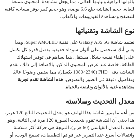
بألوانها الزاهية وتباينها العالي، مما يجعل مشاهدة المحتوى ممتعة
للغاية. حجم الشاشة يبلغ 6.6 بوصة، وهو حجم كبير يوفر مساحة كافية
للتصفح ومشاهدة الفيديوهات والألعاب.
نوع الشاشة وتقنياتها
تعتمد شاشة Galaxy A35 5G على تقنية Super AMOLED، وهذا
يعني أنك ستحصل على ألوان سوداء حقيقية بفضل قدرة كل بكسل
على إطفاء نفسه بشكل مستقل. هذا يساهم في توفير استهلاك
الطاقة، خاصة عند عرض المحتوى الداكن. بالإضافة إلى ذلك، تقدم
الشاشة دقة +FHD (1080×2340 بكسل)، مما يضمن وضوحًا عاليًا
وتفاصيل دقيقة في الصور والنصوص.
هذه الشاشة تقدم تجربة
مشاهدة غنية بالألوان ونابضة بالحياة.
معدل التحديث وسلاسته
من أهم ما يميز شاشة هذا الهاتف هو معدل التحديث البالغ 120 هرتز.
هذا يعني أن الشاشة تقوم بتحديث الصورة 120 مرة في الثانية، وهو
ضعف المعدل القياسي (60 هرتز). النتيجة هي حركة أكثر سلاسة
وانتقالات أسرع عند التمرير عبر قوائم التطبيقات، تصفح الويب، أو