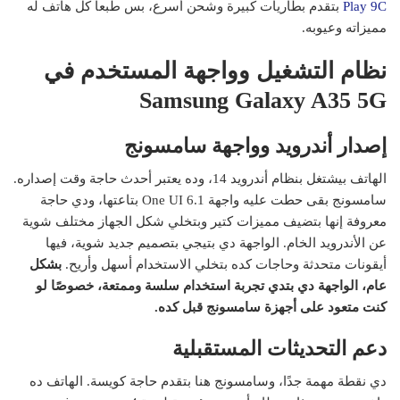
Play 9C
بتقدم بطاريات كبيرة وشحن أسرع، بس طبعاً كل هاتف له
مميزاته وعيوبه.
نظام التشغيل وواجهة المستخدم في
Samsung Galaxy A35 5G
إصدار أندرويد وواجهة سامسونج
الهاتف بيشتغل بنظام أندرويد 14، وده يعتبر أحدث حاجة وقت إصداره.
سامسونج بقى حطت عليه واجهة One UI 6.1 بتاعتها، ودي حاجة
معروفة إنها بتضيف مميزات كتير وبتخلي شكل الجهاز مختلف شوية
عن الأندرويد الخام. الواجهة دي بتيجي بتصميم جديد شوية، فيها
أيقونات متحدثة وحاجات كده بتخلي الاستخدام أسهل وأريح.
بشكل
عام، الواجهة دي بتدي تجربة استخدام سلسة وممتعة، خصوصًا لو
كنت متعود على أجهزة سامسونج قبل كده.
دعم التحديثات المستقبلية
دي نقطة مهمة جدًا، وسامسونج هنا بتقدم حاجة كويسة. الهاتف ده