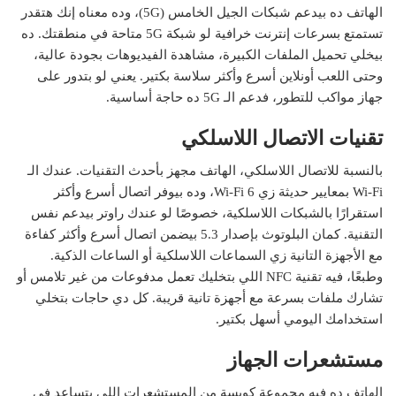
الهاتف ده بيدعم شبكات الجيل الخامس (5G)، وده معناه إنك هتقدر
تستمتع بسرعات إنترنت خرافية لو شبكة 5G متاحة في منطقتك. ده
بيخلي تحميل الملفات الكبيرة، مشاهدة الفيديوهات بجودة عالية،
وحتى اللعب أونلاين أسرع وأكثر سلاسة بكتير. يعني لو بتدور على
جهاز مواكب للتطور، فدعم الـ 5G ده حاجة أساسية.
تقنيات الاتصال اللاسلكي
بالنسبة للاتصال اللاسلكي، الهاتف مجهز بأحدث التقنيات. عندك الـ
Wi-Fi بمعايير حديثة زي Wi-Fi 6، وده بيوفر اتصال أسرع وأكثر
استقرارًا بالشبكات اللاسلكية، خصوصًا لو عندك راوتر بيدعم نفس
التقنية. كمان البلوتوث بإصدار 5.3 بيضمن اتصال أسرع وأكثر كفاءة
مع الأجهزة التانية زي السماعات اللاسلكية أو الساعات الذكية.
وطبعًا، فيه تقنية NFC اللي بتخليك تعمل مدفوعات من غير تلامس أو
تشارك ملفات بسرعة مع أجهزة تانية قريبة. كل دي حاجات بتخلي
استخدامك اليومي أسهل بكتير.
مستشعرات الجهاز
الهاتف ده فيه مجموعة كويسة من المستشعرات اللي بتساعد في