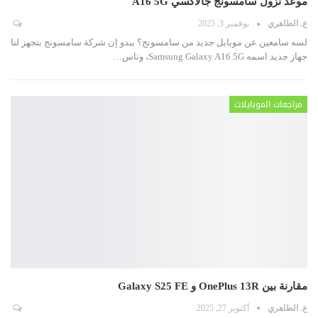
موعد نزول سامسونج جالاكسي A16 5G
ع. الطاهري
نوفمبر 3, 2025
لسه سامعين عن موبايل جديد من سامسونج؟ يبدو إن شركة سامسونج بتجهز لنا
جهاز جديد اسمه Samsung Galaxy A16 5G، وناس
…
مراجعات الموبايلات
مقارنة بين OnePlus 13R و Galaxy S25 FE
ع. الطاهري
أكتوبر 27, 2025