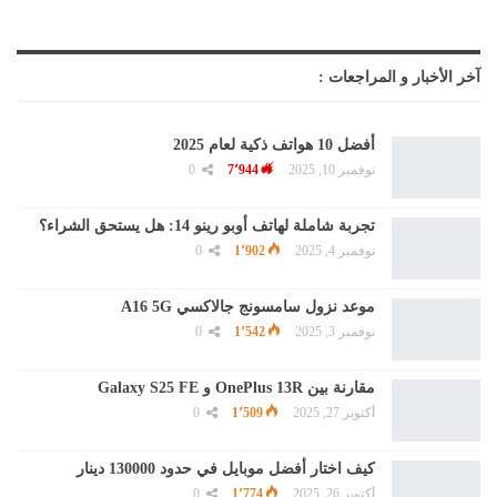
آخر الأخبار و المراجعات :
أفضل 10 هواتف ذكية لعام 2025
نوفمبر 10, 2025
7٬944
0
تجربة شاملة لهاتف أوبو رينو 14: هل يستحق الشراء؟
نوفمبر 4, 2025
1٬902
0
موعد نزول سامسونج جالاكسي A16 5G
نوفمبر 3, 2025
1٬542
0
مقارنة بين OnePlus 13R و Galaxy S25 FE
أكتوبر 27, 2025
1٬509
0
كيف اختار أفضل موبايل في حدود 130000 دينار
أكتوبر 26, 2025
1٬774
0