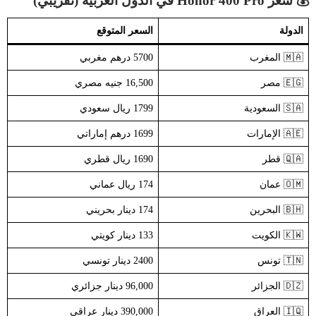
💰 سعر Honor 400 Pro في الدول العربية (تقريبي)
الدولة
السعر المتوقع
🇲🇦 المغرب
5700 درهم مغربي
🇪🇬 مصر
16,500 جنيه مصري
🇸🇦 السعودية
1799 ريال سعودي
🇦🇪 الإمارات
1699 درهم إماراتي
🇶🇦 قطر
1690 ريال قطري
🇴🇲 عمان
174 ريال عماني
🇧🇭 البحرين
174 دينار بحريني
🇰🇼 الكويت
133 دينار كويتي
🇹🇳 تونس
2400 دينار تونسي
🇩🇿 الجزائر
96,000 دينار جزائري
🇮🇶 العراق
390,000 دينار عراقي