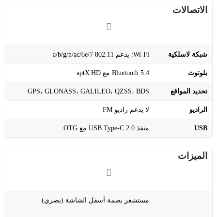
الاتصالات
شبكة لاسلكية
Wi‑Fi: يدعم 802.11 a/b/g/n/ac/6e/7
بلوتوث
Bluetooth 5.4 مع aptX HD
تحديد المواقع
GPS، GLONASS، GALILEO، QZSS، BDS
الراديو
لا يدعم راديو FM
USB
منفذ USB Type‑C 2.0 مع OTG
الميزات
مستشعر بصمة أسفل الشاشة (بصري)