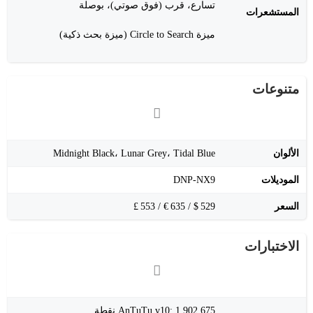
تسارع، قرب (فوق صوتي)، بوصلة
المستشعرات
ميزة Circle to Search (ميزة بحث ذكية)
متنوعات
الألوان
Midnight Black، Lunar Grey، Tidal Blue
الموديلات
DNP‑NX9
السعر
529 $ / 635 € / 553 £
الاختبارات
AnTuTu v10: 1,902,675 نقطة