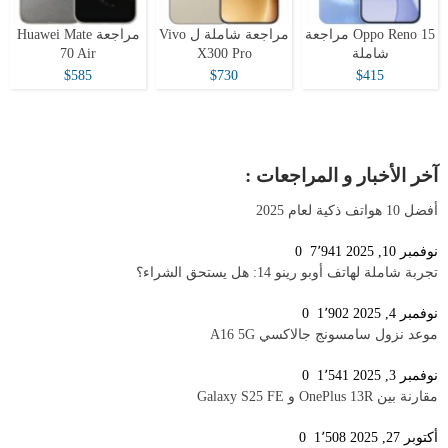
Oppo Reno 15 مراجعة
مراجعة شاملة ل Vivo
مراجعة Huawei Mate
شاملة
X300 Pro
70 Air
$585
$730
$415
آخر الأخبار و المراجعات :
أفضل 10 هواتف ذكية لعام 2025
نوفمبر 10, 2025
7٬941
0
تجربة شاملة لهاتف أوبو رينو 14: هل يستحق الشراء؟
نوفمبر 4, 2025
1٬902
0
موعد نزول سامسونج جالاكسي A16 5G
نوفمبر 3, 2025
1٬541
0
مقارنة بين OnePlus 13R و Galaxy S25 FE
أكتوبر 27, 2025
1٬508
0