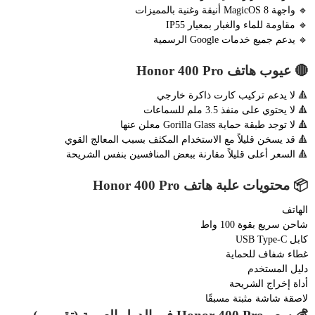
🔹 واجهة MagicOS 8 أنيقة وغنية بالمميزات
🔹 مقاومة للماء والغبار بمعيار IP55
🔹 يدعم جميع خدمات Google الرسمية
🔴 عيوب هاتف Honor 400 Pro
🔺 لا يدعم تركيب كارت ذاكرة خارجي
🔺 لا يحتوي على منفذ 3.5 ملم للسماعات
🔺 لا توجد طبقة حماية Gorilla Glass معلن عنها
🔺 قد يسخن قليلاً مع الاستخدام المكثف بسبب المعالج القوي
🔺 السعر أعلى قليلاً مقارنة ببعض المنافسين بنفس الشريحة
📦 محتويات علبة هاتف Honor 400 Pro
الهاتف
شاحن سريع بقوة 100 واط
كابل USB Type-C
غطاء شفاف للحماية
دليل المستخدم
أداة إخراج الشريحة
لاصقة شاشة مثبتة مسبقًا