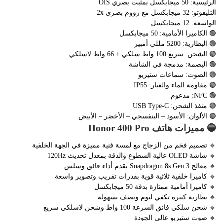
الرئيسية: 50 ميجابكسل بمثبت بصري OIS
التليفوتو: 32 ميجابكسل مع زووم بصري 2x
الواسعة: 12 ميجابكسل
🟢 الكاميرا الأمامية: 50 ميجابكسل
🟢 البطارية: 5200 مللي أمبير
🟢 الشحن: سريع 100 واط سلكي + 66 واط لاسلكي
🟢 البصمة: مدمجة في الشاشة
🟢 الصوت: سماعات ستيريو
🟢 مقاومة الماء والغبار: IP55
🟢 NFC: مدعوم
🟢 منفذ الشحن: USB Type-C
🟢 الألوان: الأسود – البنفسجي – الأخضر – الأبيض
🔵 مميزات هاتف Honor 400 Pro
🔹 تصميم فخم من الزجاج مع لمسة فنية مميزة في الجهة الخلفية
🔹 شاشة OLED عالية السطوع والدقة بمعدل تحديث 120Hz
🔹 معالج Snapdragon 8s Gen 3 يقدم أداء فائق وسلس
🔹 كاميرا خلفية ثلاثية قوية بقدرات تقريب وتصوير واسعة
🔹 كاميرا أمامية ممتازة بدقة 50 ميجابكسل
🔹 بطارية كبيرة تكفي ليوم ونصف بسهولة
🔹 شحن سلكي فائق السرعة 100 واط وشحن لاسلكي سريع
🔹 صوت ستيريو عالي الجودة