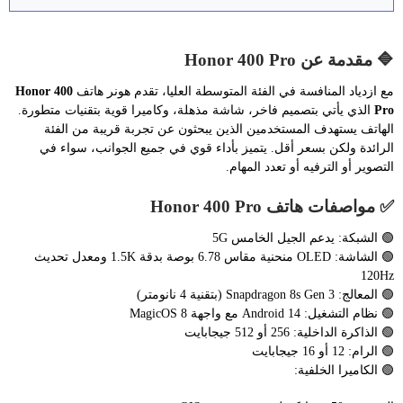
🔷 مقدمة عن Honor 400 Pro
مع ازدياد المنافسة في الفئة المتوسطة العليا، تقدم هونر هاتف
Honor 400
Pro
الذي يأتي بتصميم فاخر، شاشة مذهلة، وكاميرا قوية بتقنيات متطورة.
الهاتف يستهدف المستخدمين الذين يبحثون عن تجربة قريبة من الفئة
الرائدة ولكن بسعر أقل. يتميز بأداء قوي في جميع الجوانب، سواء في
التصوير أو الترفيه أو تعدد المهام.
✅ مواصفات هاتف Honor 400 Pro
🟢 الشبكة: يدعم الجيل الخامس 5G
🟢 الشاشة: OLED منحنية مقاس 6.78 بوصة بدقة 1.5K ومعدل تحديث
120Hz
🟢 المعالج: Snapdragon 8s Gen 3 (بتقنية 4 نانومتر)
🟢 نظام التشغيل: Android 14 مع واجهة MagicOS 8
🟢 الذاكرة الداخلية: 256 أو 512 جيجابايت
🟢 الرام: 12 أو 16 جيجابايت
🟢 الكاميرا الخلفية: