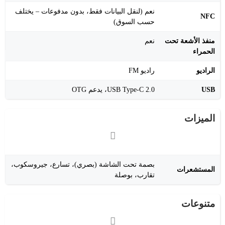
نعم (لنقل البيانات فقط، بدون مدفوعات – يختلف
NFC
حسب السوق)
منفذ الأشعة تحت
نعم
الحمراء
الراديو
راديو FM
USB
‎USB Type-C 2.0‎، يدعم OTG
الميزات
بصمة تحت الشاشة (بصري)، تسارع، جيروسكوب،
المستشعرات
تقارب، بوصلة
متنوعات