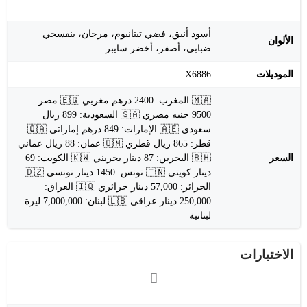
أسود أنيق، فضي تيتانيوم، مرجان، بنفسجي
الألوان
ضبابي، أصفر، أخضر سايبر
الموديلات
X6886
🇲🇦 المغرب: 2400 درهم مغربي 🇪🇬 مصر:
9500 جنيه مصري 🇸🇦 السعودية: 899 ريال
سعودي 🇦🇪 الإمارات: 849 درهم إماراتي 🇶🇦
قطر: 865 ريال قطري 🇴🇲 عمان: 88 ريال عماني
السعر
🇧🇭 البحرين: 87 دينار بحريني 🇰🇼 الكويت: 69
دينار كويتي 🇹🇳 تونس: 1450 دينار تونسي 🇩🇿
الجزائر: 57,000 دينار جزائري 🇮🇶 العراق:
250,000 دينار عراقي 🇱🇧 لبنان: 7,000,000 ليرة
لبنانية
الاختبارات