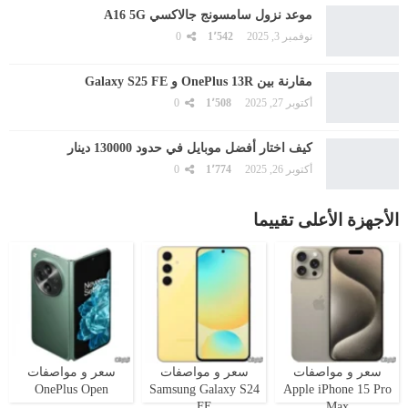
موعد نزول سامسونج جالاكسي A16 5G
نوفمبر 3, 2025
1٬542
0
مقارنة بين OnePlus 13R و Galaxy S25 FE
أكتوبر 27, 2025
1٬508
0
كيف اختار أفضل موبايل في حدود 130000 دينار
أكتوبر 26, 2025
1٬774
0
الأجهزة الأعلى تقييما
سعر و مواصفات
سعر و مواصفات
سعر و مواصفات
OnePlus Open
Samsung Galaxy S24
Apple iPhone 15 Pro
FE
Max