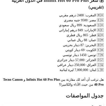
💰 سعر Infinix Hot 60 Pro Plus في الدول العربية
(تقريبي)
🇲🇦 المغرب: 2400 درهم مغربي
🇪🇬 مصر: 9500 جنيه مصري
🇸🇦 السعودية: 899 ريال سعودي
🇦🇪 الإمارات: 849 درهم إماراتي
🇶🇦 قطر: 865 ريال قطري
🇴🇲 عمان: 88 ريال عماني
🇧🇭 البحرين: 87 دينار بحريني
🇰🇼 الكويت: 69 دينار كويتي
🇹🇳 تونس: 1450 دينار تونسي
🇩🇿 الجزائر: 57,000 دينار جزائري
🇮🇶 العراق: 250,000 دينار عراقي
🇱🇧 لبنان: 7,000,000 ليرة لبنانية
هل ترغب أن أعد لك مقارنة بين
Infinix Hot 60 Pro Plus
و
Tecno Camon
40 Pro
من حيث الأداء والكاميرا؟
جدول المواصفات