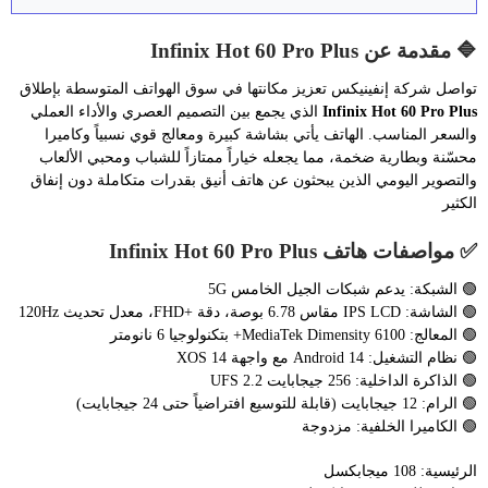
🔷 مقدمة عن Infinix Hot 60 Pro Plus
تواصل شركة إنفينيكس تعزيز مكانتها في سوق الهواتف المتوسطة بإطلاق
Infinix Hot 60 Pro Plus
الذي يجمع بين التصميم العصري والأداء العملي
والسعر المناسب. الهاتف يأتي بشاشة كبيرة ومعالج قوي نسبياً وكاميرا
محسّنة وبطارية ضخمة، مما يجعله خياراً ممتازاً للشباب ومحبي الألعاب
والتصوير اليومي الذين يبحثون عن هاتف أنيق بقدرات متكاملة دون إنفاق
الكثير
✅ مواصفات هاتف Infinix Hot 60 Pro Plus
🟢 الشبكة: يدعم شبكات الجيل الخامس 5G
🟢 الشاشة: IPS LCD مقاس 6.78 بوصة، دقة +FHD، معدل تحديث 120Hz
🟢 المعالج: MediaTek Dimensity 6100+ بتكنولوجيا 6 نانومتر
🟢 نظام التشغيل: Android 14 مع واجهة XOS 14
🟢 الذاكرة الداخلية: 256 جيجابايت UFS 2.2
🟢 الرام: 12 جيجابايت (قابلة للتوسيع افتراضياً حتى 24 جيجابايت)
🟢 الكاميرا الخلفية: مزدوجة
الرئيسية: 108 ميجابكسل