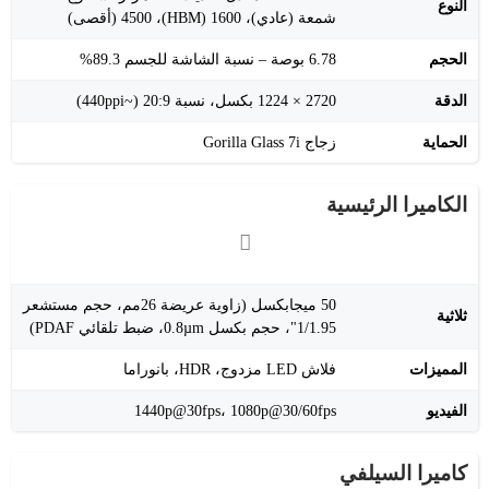
النوع
شمعة (عادي)، 1600 (HBM)، 4500 (أقصى)
الحجم
6.78 بوصة – نسبة الشاشة للجسم 89.3%
الدقة
‎1224 × 2720‎ بكسل، نسبة 20:9 (~440ppi)
الحماية
زجاج Gorilla Glass 7i
الكاميرا الرئيسية
50 ميجابكسل (زاوية عريضة 26مم، حجم مستشعر
ثلاثية
1/1.95"، حجم بكسل 0.8µm، ضبط تلقائي PDAF)
المميزات
فلاش LED مزدوج، HDR، بانوراما
الفيديو
1440p@30fps، 1080p@30/60fps
كاميرا السيلفي