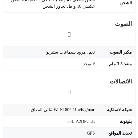
الشحن
عكسي 10 واط، تجاوز الشحن
الصوت
مكبر الصوت
نعم، مزود بسماعات ستيريو
منفذ 3.5 ملم
لا يوجد
الاتصالات
شبكة لاسلكية
‎Wi-Fi 802.11 a/b/g/n/ac‎ ثنائي النطاق
بلوتوث
‎5.4‎، A2DP، LE
تحديد المواقع
GPS