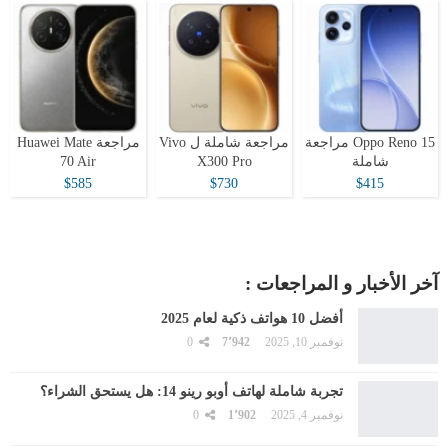
Oppo Reno 15 مراجعة
مراجعة شاملة ل Vivo
مراجعة Huawei Mate
شاملة
X300 Pro
70 Air
$585
$730
$415
آخر الأخبار و المراجعات :
أفضل 10 هواتف ذكية لعام 2025
نوفمبر 10, 2025
7٬942
0
تجربة شاملة لهاتف أوبو رينو 14: هل يستحق الشراء؟
نوفمبر 4, 2025
1٬902
0