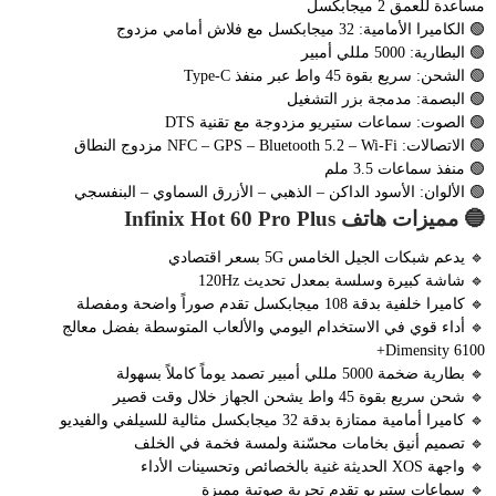
مساعدة للعمق 2 ميجابكسل
🟢 الكاميرا الأمامية: 32 ميجابكسل مع فلاش أمامي مزدوج
🟢 البطارية: 5000 مللي أمبير
🟢 الشحن: سريع بقوة 45 واط عبر منفذ Type-C
🟢 البصمة: مدمجة بزر التشغيل
🟢 الصوت: سماعات ستيريو مزدوجة مع تقنية DTS
🟢 الاتصالات: NFC – GPS – Bluetooth 5.2 – Wi-Fi مزدوج النطاق
🟢 منفذ سماعات 3.5 ملم
🟢 الألوان: الأسود الداكن – الذهبي – الأزرق السماوي – البنفسجي
🔵 مميزات هاتف Infinix Hot 60 Pro Plus
🔹 يدعم شبكات الجيل الخامس 5G بسعر اقتصادي
🔹 شاشة كبيرة وسلسة بمعدل تحديث 120Hz
🔹 كاميرا خلفية بدقة 108 ميجابكسل تقدم صوراً واضحة ومفصلة
🔹 أداء قوي في الاستخدام اليومي والألعاب المتوسطة بفضل معالج
Dimensity 6100+
🔹 بطارية ضخمة 5000 مللي أمبير تصمد يوماً كاملاً بسهولة
🔹 شحن سريع بقوة 45 واط يشحن الجهاز خلال وقت قصير
🔹 كاميرا أمامية ممتازة بدقة 32 ميجابكسل مثالية للسيلفي والفيديو
🔹 تصميم أنيق بخامات محسّنة ولمسة فخمة في الخلف
🔹 واجهة XOS الحديثة غنية بالخصائص وتحسينات الأداء
🔹 سماعات ستيريو تقدم تجربة صوتية مميزة