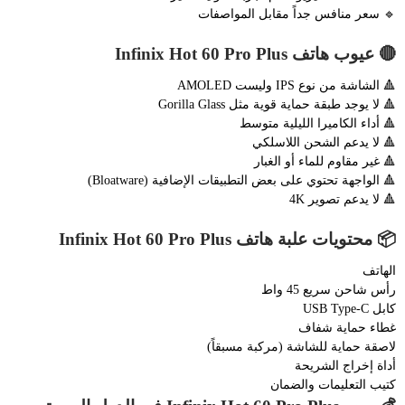
🔹 سعر منافس جداً مقابل المواصفات
🔴 عيوب هاتف Infinix Hot 60 Pro Plus
🔺 الشاشة من نوع IPS وليست AMOLED
🔺 لا يوجد طبقة حماية قوية مثل Gorilla Glass
🔺 أداء الكاميرا الليلية متوسط
🔺 لا يدعم الشحن اللاسلكي
🔺 غير مقاوم للماء أو الغبار
🔺 الواجهة تحتوي على بعض التطبيقات الإضافية (Bloatware)
🔺 لا يدعم تصوير 4K
📦 محتويات علبة هاتف Infinix Hot 60 Pro Plus
الهاتف
رأس شاحن سريع 45 واط
كابل USB Type-C
غطاء حماية شفاف
لاصقة حماية للشاشة (مركبة مسبقاً)
أداة إخراج الشريحة
كتيب التعليمات والضمان