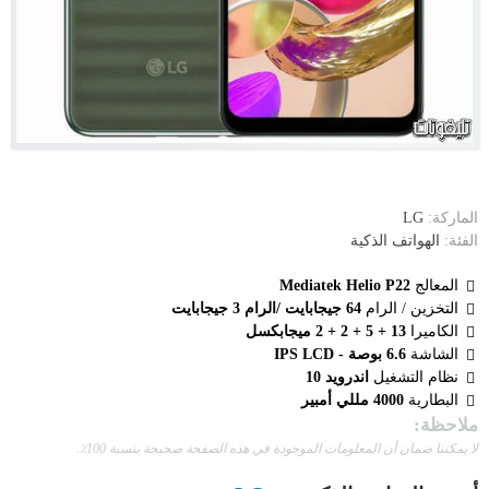
الماركة:
LG
الفئة:
الهواتف الذكية
المعالج
Mediatek Helio P22
التخزين / الرام
64 جيجابايت /الرام 3 جيجابايت
الكاميرا
13 + 5 + 2 + 2 ميجابكسل
الشاشة
6.6 بوصة - IPS LCD
نظام التشغيل
اندرويد 10
البطارية
4000 مللي أمبير
ملاحظة:
لا يمكننا ضمان أن المعلومات الموجودة في هذه الصفحة صحيحة بنسبة 100٪.