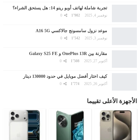
تجربة شاملة لهاتف أوبو رينو 14: هل يستحق الشراء؟
نوفمبر 4, 2025
1٬902
0
موعد نزول سامسونج جالاكسي A16 5G
نوفمبر 3, 2025
1٬542
0
مقارنة بين OnePlus 13R و Galaxy S25 FE
أكتوبر 27, 2025
1٬508
0
كيف اختار أفضل موبايل في حدود 130000 دينار
أكتوبر 26, 2025
1٬774
0
الأجهزة الأعلى تقييما