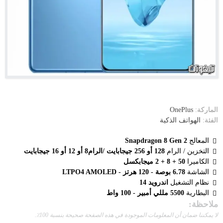
الماركة:
OnePlus
الفئة:
الهواتف الذكية
المعالج
Snapdragon 8 Gen 2
التخزين / الرام
128 أو 256 جيجابايت /الرام8 أو 12 أو 16 جيجابايت
الكاميرا
50 + 8 + 2 ميجابكسل
الشاشة
6.78 بوصة - 120 هرتز - LTPO4 AMOLED
نظام التشغيل
اندرويد 14
البطارية
5500 مللي أمبير - 100 واط
ملاحظة:
لا يمكننا ضمان أن المعلومات الموجودة في هذه الصفحة صحيحة بنسبة 100٪.