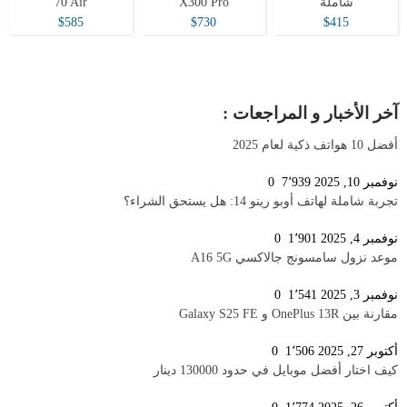
شاملة
X300 Pro
70 Air
$585
$730
$415
آخر الأخبار و المراجعات :
أفضل 10 هواتف ذكية لعام 2025
نوفمبر 10, 2025
7٬939
0
تجربة شاملة لهاتف أوبو رينو 14: هل يستحق الشراء؟
نوفمبر 4, 2025
1٬901
0
موعد نزول سامسونج جالاكسي A16 5G
نوفمبر 3, 2025
1٬541
0
مقارنة بين OnePlus 13R و Galaxy S25 FE
أكتوبر 27, 2025
1٬506
0
كيف اختار أفضل موبايل في حدود 130000 دينار