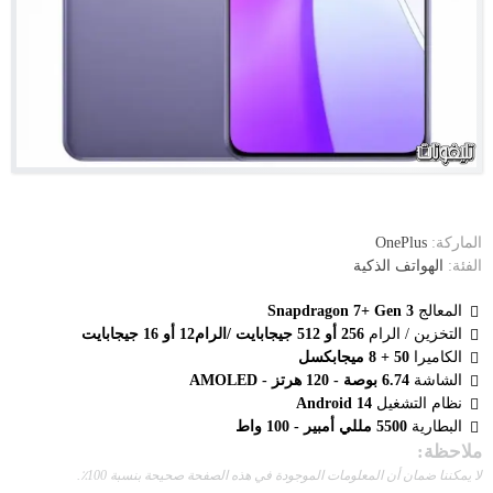
الماركة:
OnePlus
الفئة:
الهواتف الذكية
المعالج
Snapdragon 7+ Gen 3
التخزين / الرام
256 أو 512 جيجابايت /الرام12 أو 16 جيجابايت
الكاميرا
50 + 8 ميجابكسل
الشاشة
6.74 بوصة - 120 هرتز - AMOLED
نظام التشغيل
Android 14
البطارية
5500 مللي أمبير - 100 واط
ملاحظة:
لا يمكننا ضمان أن المعلومات الموجودة في هذه الصفحة صحيحة بنسبة 100٪.