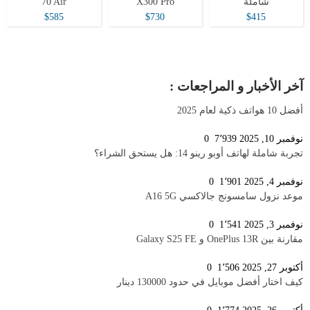
شاملة
X300 Pro
70 Air
$585
$730
$415
آخر الأخبار و المراجعات :
أفضل 10 هواتف ذكية لعام 2025
نوفمبر 10, 2025
7٬939
0
تجربة شاملة لهاتف أوبو رينو 14: هل يستحق الشراء؟
نوفمبر 4, 2025
1٬901
0
موعد نزول سامسونج جالاكسي A16 5G
نوفمبر 3, 2025
1٬541
0
مقارنة بين OnePlus 13R و Galaxy S25 FE
أكتوبر 27, 2025
1٬506
0
كيف اختار أفضل موبايل في حدود 130000 دينار