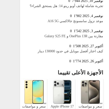
نوفمبر 10, 2025
7٬944
0
تجربة شاملة لهاتف أوبو رينو 14: هل يستحق الشراء؟
نوفمبر 4, 2025
1٬902
0
موعد نزول سامسونج جالاكسي A16 5G
نوفمبر 3, 2025
1٬542
0
مقارنة بين OnePlus 13R و Galaxy S25 FE
أكتوبر 27, 2025
1٬508
0
كيف اختار أفضل موبايل في حدود 130000 دينار
أكتوبر 26, 2025
1٬774
0
الأجهزة الأعلى تقييما
سعر و مواصفات
Apple iPhone 17
سعر و مواصفات