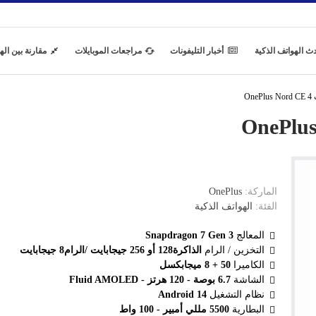
ث الهواتف الذكية
أخبار التليفونات
مراجعات الموبايلات
مقارنة بين اله
On
الماركة:
OnePlus
الفئة:
الهواتف الذكية
المعالج
Snapdragon 7 Gen 3
التخزين / الرام
الذاكرة128 أو 256 جيجابايت /الرام8 جيجابايت
الكاميرا
50 + 8 ميجابكسل
الشاشة
6.7 بوصة - 120 هرتز - Fluid AMOLED
نظام التشغيل
Android 14
البطارية
5500 مللي أمبير - 100 واط