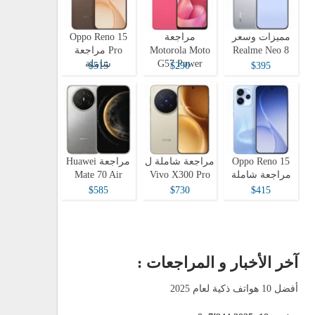
مميزات وسعر
مراجعة
Oppo Reno 15
Realme Neo 8
Motorola Moto
Pro مراجعة
G57 Power
شاملة
$515
$290
$395
Oppo Reno 15
مراجعة شاملة ل
مراجعة Huawei
مراجعة شاملة
Vivo X300 Pro
Mate 70 Air
$585
$730
$415
آخر الأخبار و المراجعات :
أفضل 10 هواتف ذكية لعام 2025