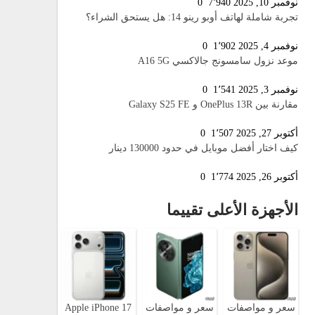
نوفمبر 10, 2025
7٬940
0
تجربة شاملة لهاتف أوبو رينو 14: هل يستحق الشراء؟
نوفمبر 4, 2025
1٬902
0
موعد نزول سامسونج جالاكسي A16 5G
نوفمبر 3, 2025
1٬541
0
مقارنة بين OnePlus 13R و Galaxy S25 FE
أكتوبر 27, 2025
1٬507
0
كيف اختار أفضل موبايل في حدود 130000 دينار
أكتوبر 26, 2025
1٬774
0
الأجهزة الأعلى تقييما
سعر و مواصفات
سعر و مواصفات
Apple iPhone 17