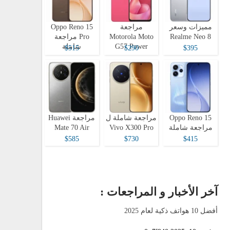
مميزات وسعر
مراجعة
Oppo Reno 15
Realme Neo 8
Motorola Moto
Pro مراجعة
G57 Power
شاملة
$515
$290
$395
Oppo Reno 15
مراجعة شاملة ل
مراجعة Huawei
مراجعة شاملة
Vivo X300 Pro
Mate 70 Air
$585
$730
$415
آخر الأخبار و المراجعات :
أفضل 10 هواتف ذكية لعام 2025