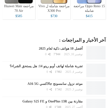
Oppo Reno 15 مراجعة
مراجعة شاملة ل Vivo
مراجعة Huawei Mate
شاملة
X300 Pro
70 Air
$585
$730
$415
آخر الأخبار و المراجعات :
أفضل 10 هواتف ذكية لعام 2025
نوفمبر 10, 2025
7٬944
0
تجربة شاملة لهاتف أوبو رينو 14: هل يستحق الشراء؟
نوفمبر 4, 2025
1٬902
0
موعد نزول سامسونج جالاكسي A16 5G
نوفمبر 3, 2025
1٬542
0
مقارنة بين OnePlus 13R و Galaxy S25 FE
أكتوبر 27, 2025
1٬508
0