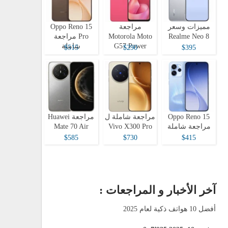
مميزات وسعر
مراجعة
Oppo Reno 15
Realme Neo 8
Motorola Moto
Pro مراجعة
G57 Power
شاملة
$515
$290
$395
Oppo Reno 15
مراجعة شاملة ل
مراجعة Huawei
مراجعة شاملة
Vivo X300 Pro
Mate 70 Air
$585
$730
$415
آخر الأخبار و المراجعات :
أفضل 10 هواتف ذكية لعام 2025