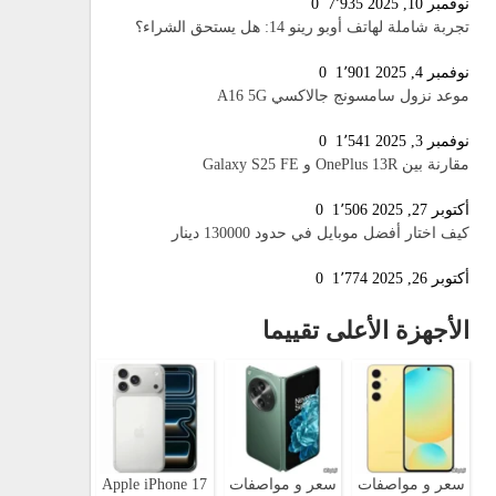
نوفمبر 10, 2025
7٬935
0
تجربة شاملة لهاتف أوبو رينو 14: هل يستحق الشراء؟
نوفمبر 4, 2025
1٬901
0
موعد نزول سامسونج جالاكسي A16 5G
نوفمبر 3, 2025
1٬541
0
مقارنة بين OnePlus 13R و Galaxy S25 FE
أكتوبر 27, 2025
1٬506
0
كيف اختار أفضل موبايل في حدود 130000 دينار
أكتوبر 26, 2025
1٬774
0
الأجهزة الأعلى تقييما
سعر و مواصفات
سعر و مواصفات
Apple iPhone 17