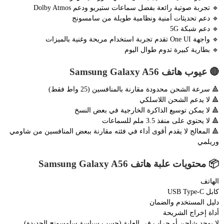
🔹 تجربة صوتية رائعة بفضل سماعات ستيريو ودعم Dolby Atmos
🔹 دعم تحديثات أمنية ونظامية طويلة من سامسونج
🔹 دعم شبكة 5G
🔹 واجهة One UI تقدم تجربة استخدام مريحة وغنية بالميزات
🔹 بطارية كبيرة تدوم طوال اليوم
🔴 عيوب هاتف Samsung Galaxy A56
🔺 سرعة الشحن محدودة مقارنة بالمنافسين (25 واط فقط)
🔺 لا يدعم الشحن اللاسلكي
🔺 لا يمكن توسيع الذاكرة الخارجية في بعض النسخ
🔺 لا يحتوي على منفذ 3.5 ملم للسماعات
🔺 المعالج لا يقدم أقوى أداء في فئته مقارنة ببعض المنافسين من شاومي
وريلمي
📦 محتويات علبة هاتف Samsung Galaxy A56
الهاتف
كابل USB Type-C
دليل المستخدم والضمان
أداة إخراج الشريحة
لا يوجد شاحن أو جراب في العلبة (حسب سياسة سامسونج الجديدة)