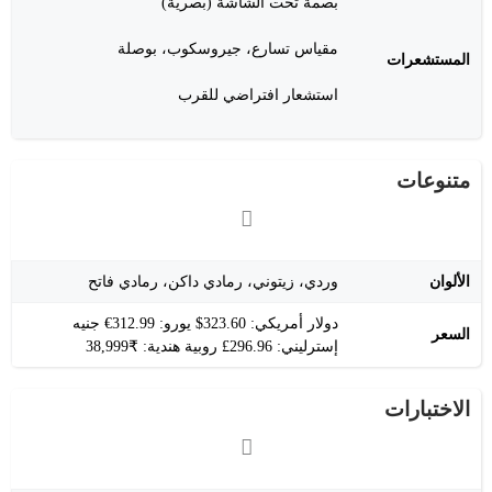
بصمة تحت الشاشة (بصرية)
مقياس تسارع، جيروسكوب، بوصلة
المستشعرات
استشعار افتراضي للقرب
متنوعات
الألوان
وردي، زيتوني، رمادي داكن، رمادي فاتح
دولار أمريكي: 323.60$ يورو: 312.99€ جنيه
السعر
إسترليني: 296.96£ روبية هندية: ₹38,999
الاختبارات