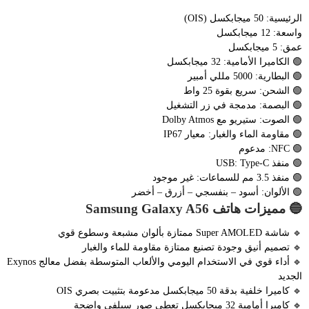
الرئيسية: 50 ميجابكسل (OIS)
واسعة: 12 ميجابكسل
عمق: 5 ميجابكسل
🟢 الكاميرا الأمامية: 32 ميجابكسل
🟢 البطارية: 5000 مللي أمبير
🟢 الشحن: سريع بقوة 25 واط
🟢 البصمة: مدمجة في زر التشغيل
🟢 الصوت: ستيريو مع Dolby Atmos
🟢 مقاومة الماء والغبار: معيار IP67
🟢 NFC: مدعوم
🟢 منفذ USB: Type-C
🟢 منفذ 3.5 مم للسماعات: غير موجود
🟢 الألوان: أسود – بنفسجي – أزرق – أخضر
🔵 مميزات هاتف Samsung Galaxy A56
🔹 شاشة Super AMOLED ممتازة بألوان مشبعة وسطوع قوي
🔹 تصميم أنيق وجودة تصنيع ممتازة مقاومة للماء والغبار
🔹 أداء قوي في الاستخدام اليومي والألعاب المتوسطة بفضل معالج Exynos
الجديد
🔹 كاميرا خلفية بدقة 50 ميجابكسل مدعومة بتثبيت بصري OIS
🔹 كاميرا أمامية 32 ميجابكسل تعطي صور سيلفي واضحة