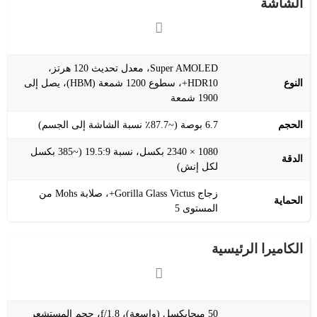
الشاشة
Super AMOLED، معدل تحديث 120 هرتز،
النوع
HDR10+، سطوع 1200 شمعة (HBM)، يصل إلى
1900 شمعة
الحجم
6.7 بوصة (~87.7٪ نسبة الشاشة إلى الجسم)
1080 × 2340 بكسل، نسبة 19.5:9 (~385 بكسل
الدقة
لكل إنش)
زجاج Gorilla Glass Victus+، صلابة Mohs من
الحماية
المستوى 5
الكاميرا الرئيسية
50 ميجابكسل (واسعة)، f/1.8، حجم المستشعر