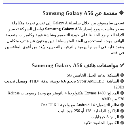
🔷 مقدمة عن Samsung Galaxy A56
تسعى سامسونج من خلال سلسلة Galaxy A إلى تقديم تجربة متكاملة
بسعر مناسب، ومع إصدار
Samsung Galaxy A56
تواصل الشركة تحسين
الأداء العام مع الحفاظ على جودة التصميم وشاشة قوية وكاميرات متقدمة.
الهاتف موجه لمستخدمي الفئة المتوسطة الذين يبحثون عن هاتف متكامل
يعتمد عليه في المهام اليومية والترفيه والتصوير، ويُعد من أقوى المنافسين
في فئته
✅ مواصفات هاتف Samsung Galaxy A56
🟢 الشبكة: يدعم الجيل الخامس 5G
🟢 الشاشة: Super AMOLED بحجم 6.6 بوصة، بدقة +FHD، ومعدل تحديث
120Hz
🟢 المعالج: Exynos 1480 بتكنولوجيا 4 نانومتر مع وحدة رسوميات Xclipse
530 من AMD
🟢 نظام التشغيل: Android 14 مع واجهة One UI 6.1
🟢 الذاكرة الداخلية: 128 أو 256 جيجابايت
🟢 الرام: 8 جيجابايت
🟢 الكاميرا الخلفية: ثلاثية