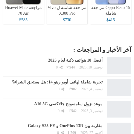
Oppo Reno 15 مراجعة
مراجعة شاملة ل Vivo
مراجعة Huawei Mate
شاملة
X300 Pro
70 Air
$585
$730
$415
آخر الأخبار و المراجعات :
أفضل 10 هواتف ذكية لعام 2025
نوفمبر 10, 2025
7٬944
0
تجربة شاملة لهاتف أوبو رينو 14: هل يستحق الشراء؟
نوفمبر 4, 2025
1٬902
0
موعد نزول سامسونج جالاكسي A16 5G
نوفمبر 3, 2025
1٬542
0
مقارنة بين OnePlus 13R و Galaxy S25 FE
أكتوبر 27, 2025
1٬509
0