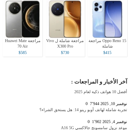
Oppo Reno 15 مراجعة
مراجعة شاملة ل Vivo
مراجعة Huawei Mate
شاملة
X300 Pro
70 Air
$585
$730
$415
آخر الأخبار و المراجعات :
أفضل 10 هواتف ذكية لعام 2025
نوفمبر 10, 2025
7٬944
0
تجربة شاملة لهاتف أوبو رينو 14: هل يستحق الشراء؟
نوفمبر 4, 2025
1٬902
0
موعد نزول سامسونج جالاكسي A16 5G