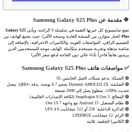
🔷 مقدمة عن Samsung Galaxy S25 Plus
تضع سامسونج كل خبرتها التقنية في سلسلة S الرائدة، ويأتي
Galaxy S25
Plus
كخيار متوازن بين النسخة العادية ونسخة الألترا، حيث يجمع الهاتف بين
التصميم الراقي، المواصفات القوية، والكاميرات الاحترافية، بالإضافة إلى
شاشة مذهلة وتجربة مستخدم متكاملة. الهاتف موجه للمستخدمين الذين
يريدون هاتفاً فاخراً بأداء عالي دون الحاجة لدفع سعر الألترا
✅ مواصفات هاتف Samsung Galaxy S25 Plus
🟢 الشبكة: يدعم شبكات الجيل الخامس 5G
🟢 الشاشة: Dynamic AMOLED 2X بحجم 6.7 بوصة، بدقة +QHD، معدل
تحديث 120Hz، سطوع يصل إلى 2600 شمعة
🟢 المعالج: Snapdragon 8 Gen 3 (لكافة الإصدارات العالمية)
🟢 نظام التشغيل: Android 15 مع واجهة One UI 7
🟢 الذاكرة الداخلية: 256 أو 512 جيجابايت UFS 4.0
🟢 الرام: 12 جيجابايت LPDDR5X
🟢 الكاميرا الخلفية: ثلاثية