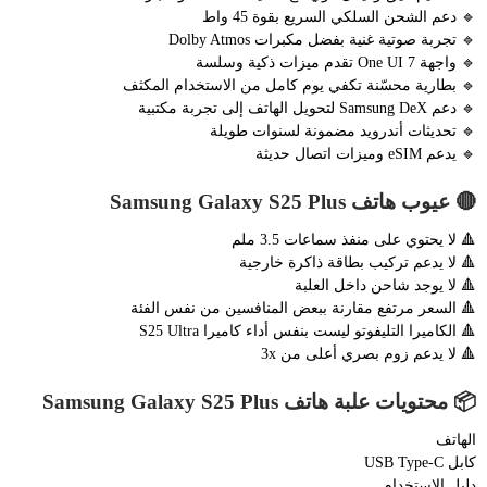
🔹 دعم الشحن السلكي السريع بقوة 45 واط
🔹 تجربة صوتية غنية بفضل مكبرات Dolby Atmos
🔹 واجهة One UI 7 تقدم ميزات ذكية وسلسة
🔹 بطارية محسّنة تكفي يوم كامل من الاستخدام المكثف
🔹 دعم Samsung DeX لتحويل الهاتف إلى تجربة مكتبية
🔹 تحديثات أندرويد مضمونة لسنوات طويلة
🔹 يدعم eSIM وميزات اتصال حديثة
🔴 عيوب هاتف Samsung Galaxy S25 Plus
🔺 لا يحتوي على منفذ سماعات 3.5 ملم
🔺 لا يدعم تركيب بطاقة ذاكرة خارجية
🔺 لا يوجد شاحن داخل العلبة
🔺 السعر مرتفع مقارنة ببعض المنافسين من نفس الفئة
🔺 الكاميرا التليفوتو ليست بنفس أداء كاميرا S25 Ultra
🔺 لا يدعم زوم بصري أعلى من 3x
📦 محتويات علبة هاتف Samsung Galaxy S25 Plus
الهاتف
كابل USB Type-C
دليل الاستخدام