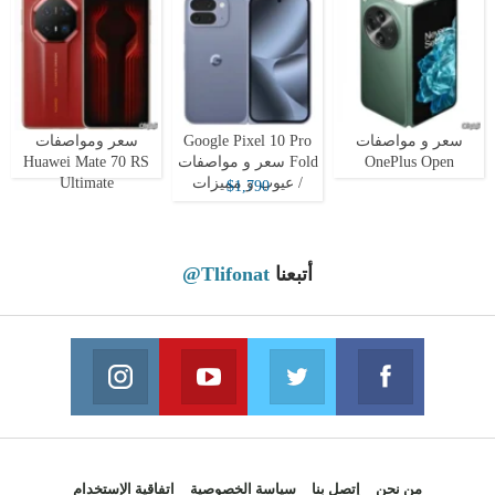
سعر و مواصفات
Google Pixel 10 Pro
سعر ومواصفات
OnePlus Open
Fold سعر و مواصفات
Huawei Mate 70 RS
/ عيوب و مميزات
Ultimate
$1,790
أتبعنا
@Tlifonat
Instagram
Youtube
Twitter
Facebook
 on Instagram
Join us on Youtube
Join us on Twitter
Join us on Facebook
من نحن
إتصل بنا
سياسة الخصوصية
اتفاقية الإستخدام