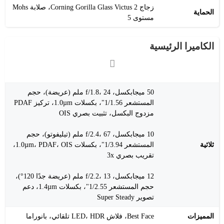
زجاج Corning Gorilla Glass Victus 2، صلابة Mohs
الحماية
مستوى 5
الكاميرا الرئيسية
50 ميجابكسل، f/1.8، 24 ملم (عريضة)، حجم
المستشعر 1/1.56"، بكسلات 1.0µm، تركيز PDAF
مزدوج البكسل، تثبيت بصري OIS
10 ميجابكسل، f/2.4، 67 ملم (تيليفوتو)، حجم
ثلاثية
المستشعر 1/3.94"، بكسلات 1.0µm، PDAF، OIS،
تقريب بصري 3x
12 ميجابكسل، f/2.2، 13 ملم (عريضة جدًا 120°)،
حجم المستشعر 1/2.55"، بكسلات 1.4µm، دعم
تصوير Super Steady
المميزات
Best Face، فلاش LED، HDR تلقائي، بانوراما