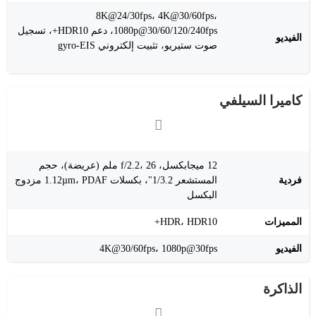
8K@24/30fps، 4K@30/60fps،
1080p@30/60/120/240fps، دعم HDR10+، تسجيل
الفيديو
صوت ستيريو، تثبيت إلكتروني gyro-EIS
كاميرا السيلفي
12 ميجابكسل، f/2.2، 26 ملم (عريضة)، حجم
فردية
المستشعر 1/3.2"، بكسلات 1.12µm، PDAF مزدوج
البكسل
المميزات
HDR، HDR10+
الفيديو
4K@30/60fps، 1080p@30fps
الذاكرة