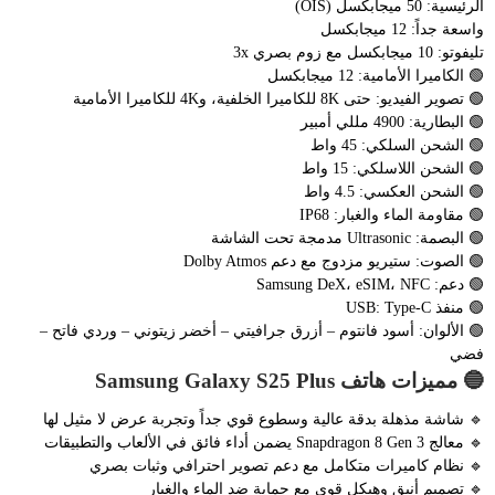
الرئيسية: 50 ميجابكسل (OIS)
واسعة جداً: 12 ميجابكسل
تليفوتو: 10 ميجابكسل مع زوم بصري 3x
🟢 الكاميرا الأمامية: 12 ميجابكسل
🟢 تصوير الفيديو: حتى 8K للكاميرا الخلفية، و4K للكاميرا الأمامية
🟢 البطارية: 4900 مللي أمبير
🟢 الشحن السلكي: 45 واط
🟢 الشحن اللاسلكي: 15 واط
🟢 الشحن العكسي: 4.5 واط
🟢 مقاومة الماء والغبار: IP68
🟢 البصمة: Ultrasonic مدمجة تحت الشاشة
🟢 الصوت: ستيريو مزدوج مع دعم Dolby Atmos
🟢 دعم: Samsung DeX، eSIM، NFC
🟢 منفذ USB: Type-C
🟢 الألوان: أسود فانتوم – أزرق جرافيتي – أخضر زيتوني – وردي فاتح –
فضي
🔵 مميزات هاتف Samsung Galaxy S25 Plus
🔹 شاشة مذهلة بدقة عالية وسطوع قوي جداً وتجربة عرض لا مثيل لها
🔹 معالج Snapdragon 8 Gen 3 يضمن أداء فائق في الألعاب والتطبيقات
🔹 نظام كاميرات متكامل مع دعم تصوير احترافي وثبات بصري
🔹 تصميم أنيق وهيكل قوي مع حماية ضد الماء والغبار