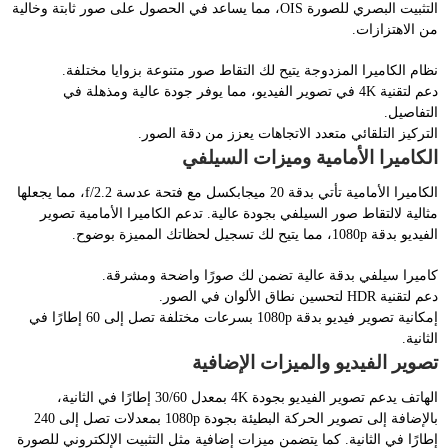
التثبيت البصري للصورة OIS، مما يساعد في الحصول على صور ثابتة وخالية
من الاهتزازات.
نظام الكاميرا المزدوجة يتيح لك التقاط صور متنوعة بزوايا مختلفة.
دعم لتقنية 4K في تصوير الفيديو، مما يوفر جودة عالية ومذهلة في
التفاصيل.
التركيز التلقائي متعدد الاتجاهات يعزز من دقة الصور.
الكاميرا الأمامية وميزات السيلفي
الكاميرا الأمامية تأتي بدقة 20 ميجابكسل مع فتحة عدسة f/2.2، مما يجعلها
مثالية لالتقاط صور السيلفي بجودة عالية. تدعم الكاميرا الأمامية تصوير
الفيديو بدقة 1080p، مما يتيح لك تسجيل لحظاتك المميزة بوضوح.
كاميرا سيلفي بدقة عالية تضمن لك صورًا واضحة ومشرقة.
دعم لتقنية HDR لتحسين نطاق الألوان في الصور.
إمكانية تصوير فيديو بدقة 1080p بسرعات مختلفة تصل إلى 60 إطارًا في
الثانية.
تصوير الفيديو والميزات الإضافية
الهاتف يدعم تصوير الفيديو بجودة 4K بمعدل 30/60 إطارًا في الثانية،
بالإضافة إلى تصوير الحركة البطيئة بجودة 1080p بمعدلات تصل إلى 240
إطارًا في الثانية. كما يتضمن ميزات إضافية مثل التثبيت الإلكتروني للصورة