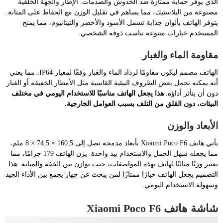
الذي يوفر حماية ممتازة ضد الخدوش والصدمات. الإطار والجهة الخلفية
مصنوعة من البلاستيك، مما يساهم في تقليل الوزن مع الحفاظ على المتانة.
يتوفر الهاتف بألوان جذابة تشمل الأسود والأخضر والتيتانيوم، مما يمنح
المستخدم خيارات متنوعة تناسب ذوقه الشخصي.
مقاومة الماء والغبار
الهاتف مصمم ليكون مقاومًا لرذاذ الماء والغبار وفقًا لمعيار IP64، مما يعني
أنه يمكنه تحمل بعض الظروف البيئية القاسية مثل الأمطار الخفيفة أو الغبار
دون أن يتأثر أداؤه.
هذا يجعل الهاتف مناسبًا للاستخدام اليومي في مختلف
البيئات، دون القلق من التلف بسبب العوامل الخارجية.
الأبعاد والوزن
يأتي هاتف Xiaomi Poco F6 بأبعاد مدمجة تصل إلى 160.5 × 74.5 × 8 ملم،
مما يجعله سهل الحمل والاستخدام بيد واحدة. يزن الهاتف 179 جرامًا، مما
يعتبر وزنًا مثاليًا لهاتف بهذه المواصفات، حيث يوازن بين الخفة والمتانة. هذا
التصميم يجعل الهاتف خيارًا ممتازًا لمن يبحث عن جهاز يجمع بين الأداء الجيد
وسهولة الاستخدام اليومي.
شاشة هاتف Xiaomi Poco F6