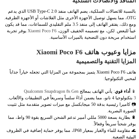
المنافذ والاتصالات السلكية
بالنسبة للاتصالات السلكية، يضم الهاتف منفذ USB Type-C 2.0 الذي يدعم
OTG، مما يسهل توصيل الأجهزة الأخرى مثل الفلاشات أو الأجهزة الطرفية.
ومع ذلك، يفتقر الهاتف إلى منفذ 3.5 ملم التقليدي للسماعات، مما قد يكون
عيباً للبعض. لكن، مع تصميمه الخفيف الوزن،
Xiaomi Poco F6
يوفر تجربة
استخدام مريحة دون التضحية بالميزات الأساسية.
مزايا وعيوب هاتف Xiaomi Poco F6
المزايا التقنية والتصميمية
هاتف Xiaomi Poco F6 يتميز بمجموعة من المزايا التي تجعله خياراً جذاباً
لمحبي التكنولوجيا:
📱
أداء قوي
: يأتي الهاتف بمعالج
Qualcomm Snapdragon 8s Gen
3
بتكنولوجيا 4 نانو، مما يضمن أداءً سلساً وسريعاً في التطبيقات والألعاب.
📷 كاميرا رئيسية بدقة 50 ميجابكسل مع ميزات تصوير متقدمة مثل تثبيت
الصورة البصرية.
🔋 بطارية بسعة 5000 مللي أمبير تدعم الشحن السريع بقوة 90 واط، مما
يوفر شحناً سريعاً وفعالاً.
🌊 مقاومة للماء والغبار بمعيار IP68، مما يوفر حماية إضافية في الظروف
البيئية الصعبة.