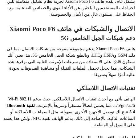
بشكل عام، يقدم هاتف Xiaomi Poco F6 تجربة نظام تشغيل متكاملة تلبي
احتياجات المستخدمين الباحثين عن الأداء القوي والخصائص التفاعلية، مع
الحفاظ على مستوى عالٍ من الأمان والخصوصية.
الاتصال والشبكات في هاتف Xiaomi Poco F6
دعم شبكات الجيل الخامس 5G
هاتف Xiaomi Poco F6 يدعم مجموعة متنوعة من شبكات الاتصال، بما في
ذلك GSM وHSPA وLTE، وبالطبع شبكة الجيل الخامس 5G. هذا يعني أنك
ستكون قادرًا على الاستفادة من سرعات الإنترنت العالية التي توفرها هذه
الشبكات، مما يجعل تحميل الملفات الثقيلة أو مشاهدة الفيديوهات بجودة
عالية أمرًا سهلاً وسريعًا.
تقنيات الاتصال اللاسلكي
الهاتف يأتي مع أحدث تقنيات الاتصال اللاسلكي، حيث يدعم Wi-Fi 802.11
a/b/g/n/ac/6، مما يضمن اتصالاً مستقراً وسريعاً بالإنترنت.
تقنية Bluetooth
5.4
تتيح لك توصيل الأجهزة الأخرى بسهولة، مثل السماعات اللاسلكية أو
الساعات الذكية. بالإضافة إلى ذلك، يدعم الهاتف تقنية NFC، ولكن هذا يعتمد
على السوق أو المنطقة.