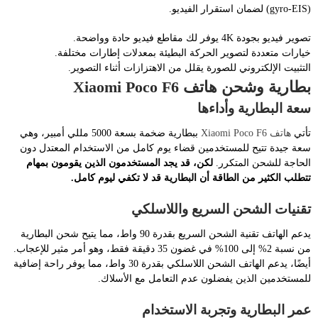
(gyro-EIS) لضمان استقرار الفيديو.
تصوير فيديو بجودة 4K يوفر لك مقاطع فيديو حادة وواضحة.
خيارات متعددة لتصوير الحركة البطيئة بمعدلات إطارات مختلفة.
التثبيت الإلكتروني للصورة يقلل من الاهتزازات أثناء التصوير.
بطارية وشحن هاتف Xiaomi Poco F6
سعة البطارية وأداءها
تأتي
هاتف Xiaomi Poco F6
ببطارية ضخمة بسعة 5000 مللي أمبير، وهي
سعة جيدة تتيح للمستخدمين قضاء يوم كامل من الاستخدام المعتدل دون
الحاجة للشحن المتكرر.
لكن، قد يجد المستخدمون الذين يقومون بمهام
تتطلب الكثير من الطاقة أن البطارية قد لا تكفي ليوم كامل.
تقنيات الشحن السريع واللاسلكي
يدعم الهاتف تقنية الشحن السريع بقدرة 90 واط، مما يتيح شحن البطارية
من نسبة 2% إلى 100% في غضون 35 دقيقة فقط، وهو أمر مثير للإعجاب.
أيضًا، يدعم الهاتف الشحن اللاسلكي بقدرة 30 واط، مما يوفر راحة إضافية
للمستخدمين الذين يفضلون عدم التعامل مع الأسلاك.
عمر البطارية وتجربة الاستخدام