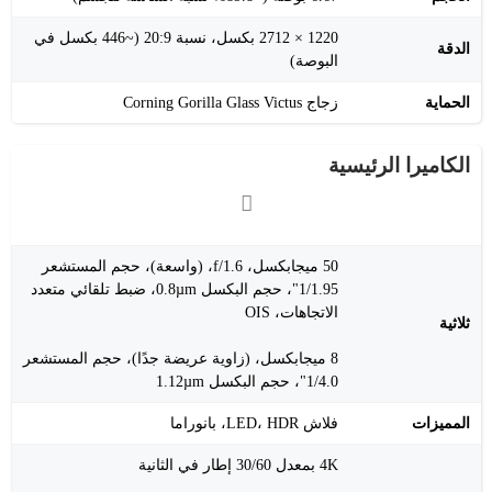
1220 × 2712 بكسل، نسبة 20:9 (~446 بكسل في
الدقة
البوصة)
الحماية
زجاج Corning Gorilla Glass Victus
الكاميرا الرئيسية
50 ميجابكسل، f/1.6، (واسعة)، حجم المستشعر
1/1.95"، حجم البكسل 0.8µm، ضبط تلقائي متعدد
الاتجاهات، OIS
ثلاثية
8 ميجابكسل، (زاوية عريضة جدًا)، حجم المستشعر
1/4.0"، حجم البكسل 1.12µm
المميزات
فلاش LED، HDR، بانوراما
4K بمعدل 30/60 إطار في الثانية