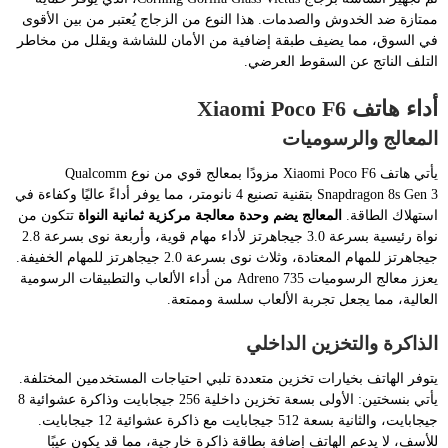
ممتازة ضد الخدوش والصدمات. هذا النوع من الزجاج يُعتبر من بين الأقوى
في السوق، مما يضيف طبقة إضافية من الأمان للشاشة ويقلل من مخاطر
التلف الناتج عن السقوط العرضي.
أداء هاتف Xiaomi Poco F6
المعالج والرسوميات
يأتي هاتف Xiaomi Poco F6 مزودًا بمعالج قوي من نوع Qualcomm
Snapdragon 8s Gen 3 بتقنية تصنيع 4 نانومتر، مما يوفر أداءً عاليًا وكفاءة في
استهلاك الطاقة.
المعالج يضم وحدة معالجة مركزية ثمانية النواة
تتكون من
نواة رئيسية بسرعة 3.0 جيجاهرتز لأداء مهام قوية، وأربعة نوى بسرعة 2.8
جيجاهرتز للمهام المعتادة، وثلاث نوى بسرعة 2.0 جيجاهرتز للمهام الخفيفة.
يعزز معالج الرسوميات Adreno 735 من أداء الألعاب والتطبيقات الرسومية
العالية، مما يجعل تجربة الألعاب سلسة وممتعة.
الذاكرة والتخزين الداخلي
يتوفر الهاتف بخيارات تخزين متعددة تلبي احتياجات المستخدمين المختلفة.
يأتي بنسختين: الأولى بسعة تخزين داخلية 256 جيجابايت وذاكرة عشوائية 8
جيجابايت، والثانية بسعة 512 جيجابايت مع ذاكرة عشوائية 12 جيجابايت.
للأسف، لا يدعم الهاتف إضافة بطاقة ذاكرة خارجية، مما قد يكون عيبًا