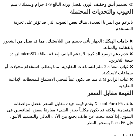
🎨 تصميم أنيق وخفيف الوزن بفضل وزنه البالغ 179 جرام وسمك 8 ملم.
العيوب والتحديات المحتملة
بالرغم من المزايا العديدة، هناك بعض العيوب التي قد تؤثر على تجربة
المستخدم:
❌
خامات الهيكل
: الجهاز يأتي بجسم من البلاستيك، مما قد يقلل من الشعور
بالفخامة والمتانة.
❌ عدم دعم توسيع الذاكرة: لا يدعم الهاتف إضافة بطاقة microSD لزيادة
سعة التخزين.
❌ غياب منفذ 3.5 ملم للسماعات التقليدية، مما يتطلب استخدام محولات أو
سماعات لاسلكية.
❌ غياب الراديو FM، مما قد يكون عيباً لمحبي الاستماع للمحطات الإذاعية
التقليدية.
القيمة مقابل السعر
هاتف Xiaomi Poco F6 يقدم قيمة جيدة مقابل السعر بفضل مواصفاته
المتقدمة، ولكنه قد يكون مكلفاً بعض الشيء مقارنةً ببعض المنافسين في
السوق. إذا كنت تبحث عن هاتف يجمع بين الأداء العالي والتصميم الأنيق،
فإن Poco F6 يستحق النظر.