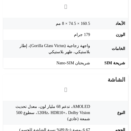
الأبعاد
160.5 × 74.5 × 8 مم
الوزن
179 جرام
واجهة زجاجية (Gorilla Glass Victus)، إطار
الخامات
بلاستيكي، ظهر بلاستيكي
شريحة SIM
شريحتان Nano-SIM
الشاشة
AMOLED، تدعم 68 مليار لون، معدل تحديث
النوع
120Hz، HDR10+، Dolby Vision، سطوع 500
شمعة (عادي)
الحجم
6.67 بوصة (~89.8% نسبة الشاشة للجسم)