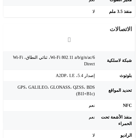
منفذ 3.5 ملم
لا
الاتصالات
Wi-Fi 802.11 a/b/g/n/ac/6، ثنائي النطاق، Wi-Fi
شبكة لاسلكية
Direct
بلوتوث
إصدار 5.4، A2DP، LE
GPS، GALILEO، GLONASS، QZSS، BDS
تحديد المواقع
(B1I+B1c)
NFC
نعم
منفذ الأشعة تحت
نعم
الحمراء
الراديو
لا