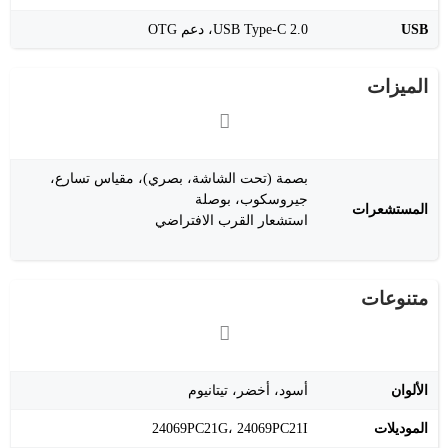
USB
USB Type-C 2.0، دعم OTG
الميزات
بصمة (تحت الشاشة، بصري)، مقياس تسارع،
جيروسكوب، بوصلة
المستشعرات
استشعار القرب الافتراضي
متنوعات
الألوان
أسود، أخضر، تيتانيوم
الموديلات
24069PC21G، 24069PC21I