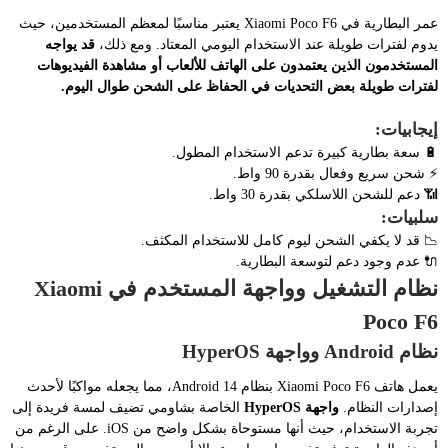
عمر البطارية في Xiaomi Poco F6 يعتبر مناسبًا لمعظم المستخدمين، حيث
يدوم لفترات طويلة عند الاستخدام اليومي المعتاد. ومع ذلك،
قد يواجه
المستخدمون الذين يعتمدون على الهاتف للألعاب أو مشاهدة الفيديوهات
لفترات طويلة بعض التحديات في الحفاظ على الشحن طوال اليوم.
إيجابيات:
🔋 سعة بطارية كبيرة تدعم الاستخدام المطول.
⚡ شحن سريع وفعال بقدرة 90 واط.
📶 دعم للشحن اللاسلكي بقدرة 30 واط.
سلبيات:
📉 قد لا يكفي الشحن ليوم كامل للاستخدام المكثف.
🔌 عدم وجود دعم لتوسعة البطارية.
نظام التشغيل وواجهة المستخدم في Xiaomi
Poco F6
نظام Android وواجهة HyperOS
يعمل هاتف Xiaomi Poco F6 بنظام Android 14، مما يجعله مواكبًا لأحدث
إصدارات النظام.
واجهة HyperOS
الخاصة بشاومي تضيف لمسة فريدة إلى
تجربة الاستخدام، حيث أنها مستوحاة بشكل واضح من iOS. على الرغم من