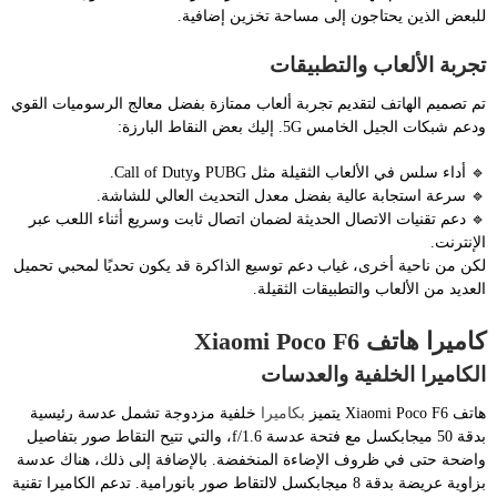
للبعض الذين يحتاجون إلى مساحة تخزين إضافية.
تجربة الألعاب والتطبيقات
تم تصميم الهاتف لتقديم تجربة ألعاب ممتازة بفضل معالج الرسوميات القوي
ودعم شبكات الجيل الخامس 5G. إليك بعض النقاط البارزة:
🔹 أداء سلس في الألعاب الثقيلة مثل PUBG وCall of Duty.
🔹 سرعة استجابة عالية بفضل معدل التحديث العالي للشاشة.
🔹 دعم تقنيات الاتصال الحديثة لضمان اتصال ثابت وسريع أثناء اللعب عبر
الإنترنت.
لكن من ناحية أخرى، غياب دعم توسيع الذاكرة قد يكون تحديًا لمحبي تحميل
العديد من الألعاب والتطبيقات الثقيلة.
كاميرا هاتف Xiaomi Poco F6
الكاميرا الخلفية والعدسات
هاتف Xiaomi Poco F6 يتميز
بكاميرا
خلفية مزدوجة تشمل عدسة رئيسية
بدقة 50 ميجابكسل مع فتحة عدسة f/1.6، والتي تتيح التقاط صور بتفاصيل
واضحة حتى في ظروف الإضاءة المنخفضة. بالإضافة إلى ذلك، هناك عدسة
بزاوية عريضة بدقة 8 ميجابكسل لالتقاط صور بانورامية. تدعم الكاميرا تقنية