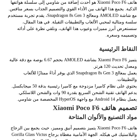
هاتف Xiaomi Poco F6 هو أحدث إضافة من شاومي إلى سلسلة هواتفها
الذكية. يجمع هذا الهاتف بين الأداء القوي والتصميم الجذاب بسعر منافس.
مع شاشة AMOLED ومعالج Snapdragon 8s Gen 3، يقدم تجربة مستخدم
سلسة ومثالية لمحبي الألعاب والتطبيقات الثقيلة. في هذا المقال،
سنستعرض أبرز مميزات وعيوب هذا الهاتف، ونلقي نظرة على أدائه
وتصميمه وسعره.
النقاط الرئيسية
يتميز Xiaomi Poco F6 بشاشة AMOLED بحجم 6.67 بوصة مع دقة عالية
ومعدل تحديث 120 هرتز.
يعمل بمعالج Snapdragon 8s Gen 3 الذي يوفر أداءً ممتازًا للألعاب
والتطبيقات.
يحتوي على نظام كاميرا مزدوجة مع كاميرا رئيسية بدقة 50 ميجابكسل.
يدعم الهاتف تقنية الشحن السريع بقدرة 90 وات والشحن اللاسلكي.
يعمل بنظام Android 14 مع واجهة HyperOS المخصصة من شاومي.
تصميم هاتف Xiaomi Poco F6
مواد التصنيع والألوان المتاحة
هاتف Xiaomi Poco F6 يتميز بتصميم أنيق ومميز، حيث يجمع بين الزجاج
والبلاستيك في هيكله. الجهة الأمامية مغطاة بزجاج Gorilla Glass Victus