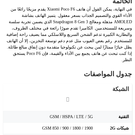
الخاتمة
في النهاية، يمكن القول أن هاتف Xiaomi Poco F6 يقدم مزيجًا رائعًا من
الأداء القوي والتصميم الجذاب بسعر معقول. يتميز الهاتف بشاشة
AMOLED مذهلة ومعالج Snapdragon 8 Gen 3 الذي يضمن تجربة سلسة
وسريعة للمستخدمين. الكاميرا تقدم صورًا رائعة في مختلف الظروف،
والبطارية الكبيرة تدعم الشحن السريع واللاسلكي مما يضيف راحة إضافية
للمستخدم. رغم بعض العيوب مثل عدم دعم توسعة التخزين، إلا أن الهاتف
يظل خيارًا ممتازًا لمن يبحث عن تكنولوجيا متقدمة دون إنفاق مبالغ طائلة.
إذا كنت تبحث عن هاتف يجمع بين الأداء والقيمة، فإن Poco F6 يستحق
النظر.
جدول المواصفات
الشبكة
التقنية
GSM / HSPA / LTE / 5G
شبكات 2G
GSM 850 / 900 / 1800 / 1900