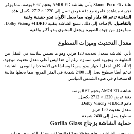
هاتف Xiaomi Poco F6 يأتي بشاشة AMOLED بحجم 6.67 بوصة، مما يوفر
تجربة مشاهدة غامرة مع دقة عرض تصل إلى 1220 × 2712 بكسل.
هذه
الشاشة تدعم 68 مليار لون، مما يجعل الألوان تبدو حقيقية وغنية
بالتفاصيل.
بالإضافة إلى ذلك، تتمتع الشاشة بتقنية HDR10+ وDolby Vision،
مما يعزز من جودة الصورة ويجعل المحتوى يبدو أكثر واقعية.
معدل التحديث وميزات السطوع
تأتي الشاشة بمعدل تحديث 120 هرتز، وهو ما يضمن سلاسة في التنقل بين
التطبيقات وتجربة لعب ممتازة. رغم أن هذا ليس أعلى معدل تحديث موجود،
إلا أنه كافٍ لجعل الجهاز يبدو سريعًا وسلسًا في الاستخدام اليومي. الشاشة
تدعم أيضًا سطوع يصل إلى 2400 شمعة في المتر المربع، مما يجعلها مثالية
للاستخدام في ضوء الشمس المباشر.
شاشة AMOLED بحجم 6.67 بوصة.
دقة عرض 1220 × 2712 بكسل.
دعم HDR10+ وDolby Vision.
معدل تحديث 120 هرتز.
سطوع يصل إلى 2400 شمعة.
حماية الشاشة بزجاج Gorilla Glass
تم تجهيز الشاشة بزجاج Corning Gorilla Glass Victus، الذي يوفر حماية