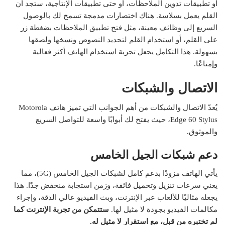
أو تطبيقات تدوين الملاحظات، أو حتى تطبيقات الإنتاجية، ستجد أن
القلم يعمل بسلاسة. هناك اختصارات مدمجة تسمح لك بالوصول
السريع إلى وظائف معينة، مثل فتح تطبيق الملاحظات بضغطة زر
على القلم، أو استخدام القلم لتحديد النصوص ونسخها ولصقها
بسهولة. هذا التكامل يجعل تجربة استخدام الهاتف أكثر فعالية
وإمتاعًا.
الاتصال والشبكات
يُعدّ الاتصال والشبكات من أهم الجوانب التي تميز هاتف Motorola
Edge 60 Stylus، حيث يفتح لك أبوابًا واسعة للتواصل السريع
والموثوق.
دعم شبكات الجيل الخامس
يأتي الهاتف مزودًا بدعم كامل لشبكات الجيل الخامس (5G)، مما
يعني سرعات تنزيل وتحميل فائقة، وزمن استجابة منخفض جدًا. هذا
يجعله مثاليًا للألعاب عبر الإنترنت، وبث الفيديو عالي الدقة، وإجراء
مكالمات الفيديو بجودة لا مثيل لها.
ستتمكن من تجربة الإنترنت كما
لم تختبره من قبل، مع استقرار لا مثيل له.