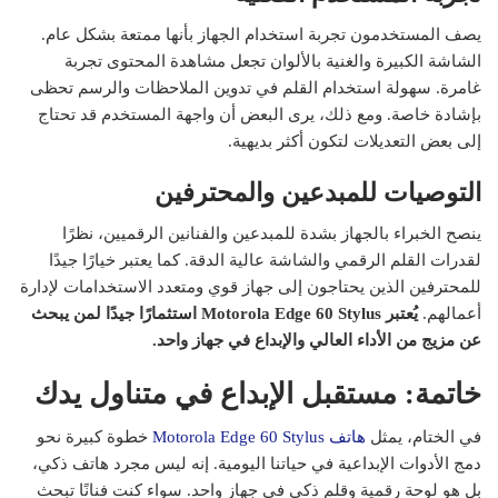
يصف المستخدمون تجربة استخدام الجهاز بأنها ممتعة بشكل عام.
الشاشة الكبيرة والغنية بالألوان تجعل مشاهدة المحتوى تجربة
غامرة. سهولة استخدام القلم في تدوين الملاحظات والرسم تحظى
بإشادة خاصة. ومع ذلك، يرى البعض أن واجهة المستخدم قد تحتاج
إلى بعض التعديلات لتكون أكثر بديهية.
التوصيات للمبدعين والمحترفين
ينصح الخبراء بالجهاز بشدة للمبدعين والفنانين الرقميين، نظرًا
لقدرات القلم الرقمي والشاشة عالية الدقة. كما يعتبر خيارًا جيدًا
للمحترفين الذين يحتاجون إلى جهاز قوي ومتعدد الاستخدامات لإدارة
أعمالهم.
يُعتبر Motorola Edge 60 Stylus استثمارًا جيدًا لمن يبحث
عن مزيج من الأداء العالي والإبداع في جهاز واحد.
خاتمة: مستقبل الإبداع في متناول يدك
في الختام، يمثل
هاتف Motorola Edge 60 Stylus
خطوة كبيرة نحو
دمج الأدوات الإبداعية في حياتنا اليومية. إنه ليس مجرد هاتف ذكي،
بل هو لوحة رقمية وقلم ذكي في جهاز واحد. سواء كنت فنانًا تبحث