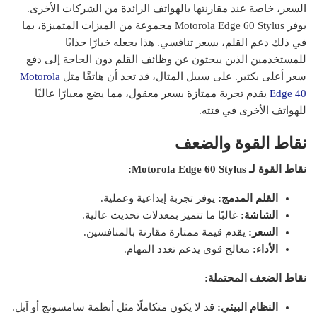
السعر، خاصة عند مقارنتها بالهواتف الرائدة من الشركات الأخرى.
يوفر Motorola Edge 60 Stylus مجموعة من الميزات المتميزة، بما
في ذلك دعم القلم، بسعر تنافسي. هذا يجعله خيارًا جذابًا
للمستخدمين الذين يبحثون عن وظائف القلم دون الحاجة إلى دفع
سعر أعلى بكثير. على سبيل المثال، قد تجد أن هاتفًا مثل
Motorola
Edge 40
يقدم تجربة ممتازة بسعر معقول، مما يضع معيارًا عاليًا
للهواتف الأخرى في فئته.
نقاط القوة والضعف
نقاط القوة لـ Motorola Edge 60 Stylus:
القلم المدمج:
يوفر تجربة إبداعية وعملية.
الشاشة:
غالبًا ما تتميز بمعدلات تحديث عالية.
السعر:
يقدم قيمة ممتازة مقارنة بالمنافسين.
الأداء:
معالج قوي يدعم تعدد المهام.
نقاط الضعف المحتملة:
النظام البيئي:
قد لا يكون متكاملًا مثل أنظمة سامسونج أو آبل.