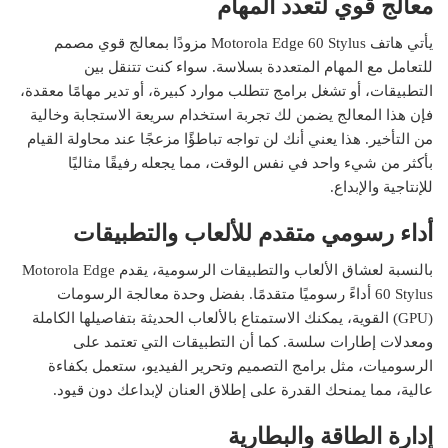
معالج قوي لتعدد المهام
يأتي هاتف Motorola Edge 60 Stylus مزودًا بمعالج قوي مصمم
للتعامل مع المهام المتعددة بسلاسة. سواء كنت تتنقل بين
التطبيقات، أو تشغل برامج تتطلب موارد كبيرة، أو تدير مهامًا معقدة،
فإن هذا المعالج يضمن لك تجربة استخدام سريعة الاستجابة وخالية
من التأخير. هذا يعني أنك لن تواجه تباطؤًا مزعجًا عند محاولة القيام
بأكثر من شيء واحد في نفس الوقت، مما يجعله رفيقًا مثاليًا
للإنتاجية والإبداع.
أداء رسومي متقدم للألعاب والتطبيقات
بالنسبة لعشاق الألعاب والتطبيقات الرسومية، يقدم Motorola Edge
60 Stylus أداءً رسوميًا متقدمًا. بفضل وحدة معالجة الرسومات
(GPU) القوية، يمكنك الاستمتاع بالألعاب الحديثة بتفاصيلها الكاملة
ومعدلات إطارات سلسة. كما أن التطبيقات التي تعتمد على
الرسوميات، مثل برامج التصميم وتحرير الفيديو، ستعمل بكفاءة
عالية، مما يمنحك القدرة على إطلاق العنان لإبداعك دون قيود.
إدارة الطاقة والبطارية