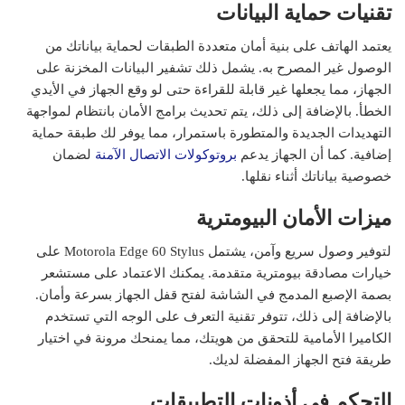
تقنيات حماية البيانات
يعتمد الهاتف على بنية أمان متعددة الطبقات لحماية بياناتك من
الوصول غير المصرح به. يشمل ذلك تشفير البيانات المخزنة على
الجهاز، مما يجعلها غير قابلة للقراءة حتى لو وقع الجهاز في الأيدي
الخطأ. بالإضافة إلى ذلك، يتم تحديث برامج الأمان بانتظام لمواجهة
التهديدات الجديدة والمتطورة باستمرار، مما يوفر لك طبقة حماية
إضافية. كما أن الجهاز يدعم
بروتوكولات الاتصال الآمنة
لضمان
خصوصية بياناتك أثناء نقلها.
ميزات الأمان البيومترية
لتوفير وصول سريع وآمن، يشتمل Motorola Edge 60 Stylus على
خيارات مصادقة بيومترية متقدمة. يمكنك الاعتماد على مستشعر
بصمة الإصبع المدمج في الشاشة لفتح قفل الجهاز بسرعة وأمان.
بالإضافة إلى ذلك، تتوفر تقنية التعرف على الوجه التي تستخدم
الكاميرا الأمامية للتحقق من هويتك، مما يمنحك مرونة في اختيار
طريقة فتح الجهاز المفضلة لديك.
التحكم في أذونات التطبيقات