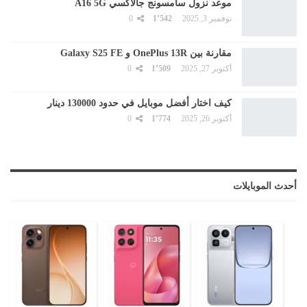
موعد نزول سامسونج جالاكسي A16 5G
نوفمبر 3, 2025
1٬542
0
مقارنة بين OnePlus 13R و Galaxy S25 FE
أكتوبر 27, 2025
1٬509
0
كيف اختار أفضل موبايل في حدود 130000 دينار
أكتوبر 26, 2025
1٬774
0
أحدث الموبايلات