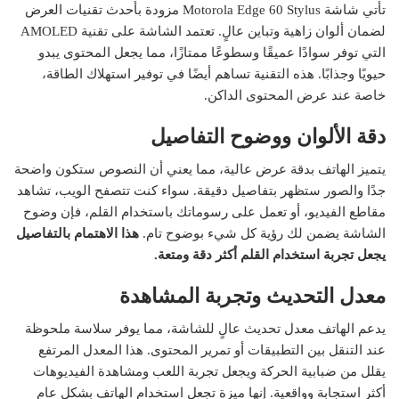
تأتي شاشة Motorola Edge 60 Stylus مزودة بأحدث تقنيات العرض
لضمان ألوان زاهية وتباين عالٍ. تعتمد الشاشة على تقنية AMOLED
التي توفر سوادًا عميقًا وسطوعًا ممتازًا، مما يجعل المحتوى يبدو
حيويًا وجذابًا. هذه التقنية تساهم أيضًا في توفير استهلاك الطاقة،
خاصة عند عرض المحتوى الداكن.
دقة الألوان ووضوح التفاصيل
يتميز الهاتف بدقة عرض عالية، مما يعني أن النصوص ستكون واضحة
جدًا والصور ستظهر بتفاصيل دقيقة. سواء كنت تتصفح الويب، تشاهد
مقاطع الفيديو، أو تعمل على رسوماتك باستخدام القلم، فإن وضوح
الشاشة يضمن لك رؤية كل شيء بوضوح تام.
هذا الاهتمام بالتفاصيل
يجعل تجربة استخدام القلم أكثر دقة ومتعة.
معدل التحديث وتجربة المشاهدة
يدعم الهاتف معدل تحديث عالٍ للشاشة، مما يوفر سلاسة ملحوظة
عند التنقل بين التطبيقات أو تمرير المحتوى. هذا المعدل المرتفع
يقلل من ضبابية الحركة ويجعل تجربة اللعب ومشاهدة الفيديوهات
أكثر استجابة وواقعية. إنها ميزة تجعل استخدام الهاتف بشكل عام