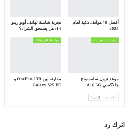
أفضل 10 هواتف ذكية لعام
تجربة شاملة لهاتف أوبو رينو
2025
14: هل يستحق الشراء؟
مراجعات الموبايلات
مراجعات الموبايلات
موعد نزول سامسونج
مقارنة بين OnePlus 13R و
جالاكسي A16 5G
Galaxy S25 FE
السابق
التالي
اترك رد