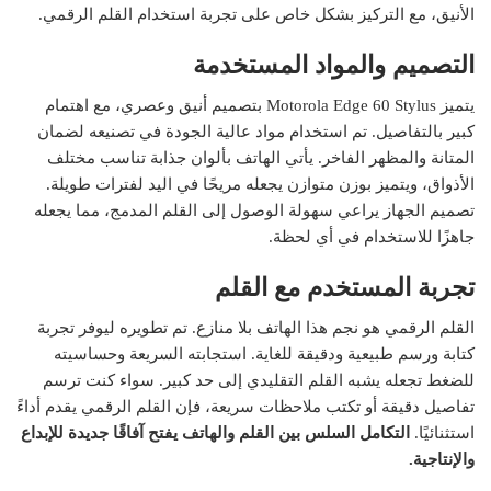
الأنيق، مع التركيز بشكل خاص على تجربة استخدام القلم الرقمي.
التصميم والمواد المستخدمة
يتميز Motorola Edge 60 Stylus بتصميم أنيق وعصري، مع اهتمام
كبير بالتفاصيل. تم استخدام مواد عالية الجودة في تصنيعه لضمان
المتانة والمظهر الفاخر. يأتي الهاتف بألوان جذابة تناسب مختلف
الأذواق، ويتميز بوزن متوازن يجعله مريحًا في اليد لفترات طويلة.
تصميم الجهاز يراعي سهولة الوصول إلى القلم المدمج، مما يجعله
جاهزًا للاستخدام في أي لحظة.
تجربة المستخدم مع القلم
القلم الرقمي هو نجم هذا الهاتف بلا منازع. تم تطويره ليوفر تجربة
كتابة ورسم طبيعية ودقيقة للغاية. استجابته السريعة وحساسيته
للضغط تجعله يشبه القلم التقليدي إلى حد كبير. سواء كنت ترسم
تفاصيل دقيقة أو تكتب ملاحظات سريعة، فإن القلم الرقمي يقدم أداءً
استثنائيًا.
التكامل السلس بين القلم والهاتف يفتح آفاقًا جديدة للإبداع
والإنتاجية.