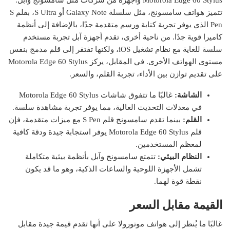
Motorola Edge 60 Stylus وأجهزة من شركات مثل سامسونج وآبل.
تتميز هواتف سامسونج، مثل سلسلة Galaxy Note أو S Ultra، بقلم S
Pen الذي يوفر تجربة كتابة ورسم متقدمة جدًا، بالإضافة إلى أنظمة
كاميرا قوية جدًا. من ناحية أخرى، تقدم أجهزة آبل تجربة مستخدم
سلسة للغاية مع نظام تشغيل iOS، ولكنها تفتقر إلى قلم مدمج بنفس
مستوى الهواتف الأخرى. في المقابل، يركز Motorola Edge 60 Stylus
على تقديم توازن بين الأداء، تجربة القلم، والسعر.
الشاشة:
غالبًا ما تتفوق شاشات Motorola Edge 60 Stylus
في معدلات التحديث العالية، مما يوفر تجربة مشاهدة سلسة.
القلم:
بينما تقدم سامسونج قلم S Pen مع ميزات متقدمة، فإن
قلم Motorola Edge 60 Stylus يوفر استجابة جيدة ودقة كافية
لمعظم المستخدمين.
النظام البيئي:
تتمتع سامسونج وآبل بأنظمة بيئية متكاملة
تشمل الأجهزة اللوحية والساعات الذكية، وهو ما قد يكون
نقطة قوة لهما.
القيمة مقابل السعر
غالبًا ما يُنظر إلى هواتف موتورولا على أنها تقدم قيمة جيدة مقابل