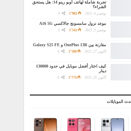
تجربة شاملة لهاتف أوبو رينو 14: هل يستحق
الشراء؟
نوفمبر 4, 2025
1٬902
0
موعد نزول سامسونج جالاكسي A16 5G
نوفمبر 3, 2025
1٬542
0
مقارنة بين OnePlus 13R و Galaxy S25 FE
أكتوبر 27, 2025
1٬508
0
كيف اختار أفضل موبايل في حدود 130000
دينار
أكتوبر 26, 2025
1٬774
0
دث الموبايلات