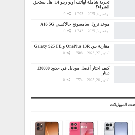
تجربة شاملة لهاتف أوبو رينو 14: هل يستحق
الشراء؟
نوفمبر 4, 2025
1٬902
0
موعد نزول سامسونج جالاكسي A16 5G
نوفمبر 3, 2025
1٬542
0
مقارنة بين OnePlus 13R و Galaxy S25 FE
أكتوبر 27, 2025
1٬508
0
كيف اختار أفضل موبايل في حدود 130000
دينار
أكتوبر 26, 2025
1٬774
0
دث الموبايلات