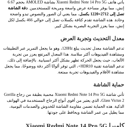
يأتي هاتف Xiaomi Redmi Note 14 Pro 5G بشاشة AMOLED بحجم 6.67
إنش، مما يوفر مساحة عرض واسعة ومريحة للمستخدمين.
دقة الشاشة
تصل إلى 2712×1220 بكسل
، مما يعني أن الصور والنصوص تبدو واضحة
وحادة. هذه الشاشة تقدم كثافة بكسلات تصل إلى حوالي 466 بكسل لكل
إنش، مما يعزز التجربة البصرية بشكل كبير.
معدل التحديث وتجربة العرض
تدعم الشاشة معدل تحديث يبلغ 120Hz، وهو ما يجعل التمرير عبر التطبيقات
ومشاهدة الفيديوهات أكثر سلاسة. هذا المعدل المرتفع يعزز من تجربة
الألعاب، حيث يجعل الحركة تظهر بشكل أكثر انسيابية. بالإضافة إلى ذلك،
تدعم الشاشة تقنية HDR10+، التي توفر ألوانًا أكثر دقة ووضوحًا، مما يجعل
مشاهدة الأفلام والفيديوهات تجربة ممتعة.
حماية الشاشة
تأتي شاشة Xiaomi Redmi Note 14 Pro 5G محمية بطبقة من زجاج Gorilla
Glass Victus 2، الذي يعتبر من أقوى أنواع الزجاج المستخدمة في الهواتف
الذكية. هذه الحماية تضمن مقاومة الشاشة للخدوش والصدمات اليومية،
مما يطيل من عمر الشاشة ويحافظ على جودتها.
كاميرا Xiaomi Redmi Note 14 Pro 5G