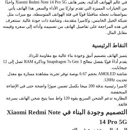
في عالم الهواتف الذكية، يعتبر هاتف Xiaomi Redmi Note 14 Pro 5G واحدًا
من الخيارات المميزة التي تقدم توازنًا بين الأداء والسعر. هذا الهاتف يأتي
بمواصفات تجعله منافسًا قويًا في فئة الهواتف المتوسطة، مع ميزات مثل
شبكة الجيل الخامس، وكاميرا متقدمة، وشاشة ذات جودة عالية. سنتعرف
في هذه المراجعة على تفاصيل الهاتف من تصميمه وأدائه إلى سعره وقيمته
مقابل المال.
النقاط الرئيسية
يتميز الهاتف بتصميم أنيق وجودة بناء عالية مع مقاومة للرذاذ.
يقدم أداءً قويًا بفضل معالج Snapdragon 7s Gen 3 وذاكرة RAM تصل إلى 12
جيجابايت.
شاشة AMOLED بحجم 6.67 بوصة توفر تجربة مشاهدة ممتازة مع معدل
تحديث 120Hz.
كاميرا رئيسية بدقة 200 ميجا بكسل تضمن صورًا واضحة حتى في الإضاءة
المنخفضة.
البطارية تدعم الشحن السريع بقوة 120 واط مما يتيح شحن الهاتف بسرعة
فائقة.
التصميم وجودة البناء في Xiaomi Redmi Note
14 Pro 5G