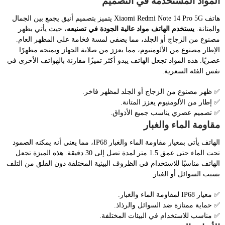
المواد المستخدمة في التصميم
هاتف Xiaomi Redmi Note 14 Pro 5G يتميز بتصميم أنيق يجمع بين الجمال
والمتانة.
يستخدم الهاتف مواد عالية الجودة في تصنيعه
، حيث يأتي بظهر
مصنوع من الزجاج أو الجلد، مما يضفي لمسة فخامة على المظهر العام.
الإطار مصنوع من الألومنيوم، مما يعزز من صلابة الجهاز ويمنحه مظهرًا
عصريًا. هذه المواد تجعل الهاتف يبدو أكثر تميزًا مقارنة بالهواتف الأخرى في
نفس الفئة السعرية.
✅ ظهر مصنوع من الزجاج أو الجلد لمظهر فاخر.
✅ إطار من الألومنيوم يعزز المتانة.
✅ تصميم عصري يناسب جميع الأذواق.
مقاومة الماء والغبار
الهاتف يأتي بمعيار مقاومة الماء والغبار IP68، مما يعني أنه يمكنه الصمود
تحت الماء حتى عمق 1.5 متر لمدة تصل إلى 30 دقيقة. هذه الميزة تجعل
الهاتف مناسبًا للاستخدام في الظروف البيئية المختلفة دون القلق من التلف
بسبب السوائل أو الغبار.
✅ معيار IP68 لمقاومة الماء والغبار.
✅ حماية ممتازة ضد السوائل والرذاذ.
✅ مناسب للاستخدام في البيئات المختلفة.