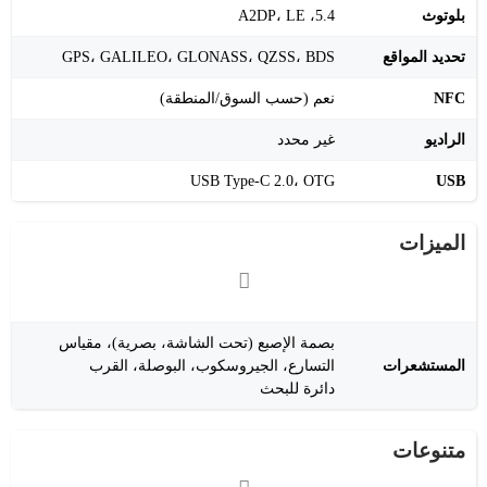
بلوتوث
5.4، A2DP، LE
تحديد المواقع
GPS، GALILEO، GLONASS، QZSS، BDS
NFC
نعم (حسب السوق/المنطقة)
الراديو
غير محدد
USB Type-C 2.0، OTG
USB
الميزات
بصمة الإصبع (تحت الشاشة، بصرية)، مقياس
المستشعرات
التسارع، الجيروسكوب، البوصلة، القرب
دائرة للبحث
متنوعات