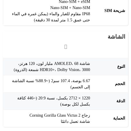
Nano-SIM + eSIM
Nano-SIM + Nano-SIM
شريحة SIM
IP68 مقاوم للغبار والماء (يمكن غمره في الماء
حتى عمق 1.5 متر لمدة 30 دقيقة)
الشاشة
شاشة AMOLED، 68 مليار لون، 120 هرتز،
النوع
HDR10+، Dolby Vision، 3000 شمعة (الذروة)
6.67 بوصة، 107.4 سم2 (~88.9% نسبة الشاشة
الحجم
إلى الجسم)
1220 × 2712 بكسل، نسبة 20:9 (~446 كثافة
الدقة
بكسل لكل بوصة)
زجاج Corning Gorilla Glass Victus 2
الحماية
شاشة تعمل دائمًا