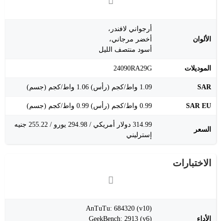
أرجواني لافندر،
الألوان
أخضر مرجاني،
أسود منتصف الليل
الموديلات
24090RA29G
SAR
1.09 واط/كجم (رأس) 1.06 واط/كجم (جسم)
SAR EU
0.99 واط/كجم (رأس) 0.99 واط/كجم (جسم)
314.99 دولار أمريكي / 294.98 يورو / 255.22 جنيه
السعر
إسترليني
الاختبارات
AnTuTu: 684320 (v10)
الأداء
GeekBench: 2913 (v6)