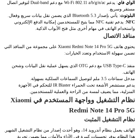
الواي فاي
: يدعم Wi-Fi 802.11 a/b/g/n/ac مع دعم Dual-band لتوفير اتصال
مستقر وسريع.
البلوتوث
: يأتي بإصدار Bluetooth 5.3 الذي يضمن نقل بيانات سريع وفعال.
NFC
: يدعم تقنية NFC مما يتيح للمستخدمين إمكانية الدفع الإلكتروني
واستخدام الهاتف في مهام أخرى مثل فتح الأبواب الذكية.
منافذ الاتصال
يحتوي هاتف Xiaomi Redmi Note 14 Pro 5G على مجموعة من المنافذ التي
تضمن سهولة الاستخدام وتعدد الخيارات:
منفذ USB Type-C مع دعم OTG الذي يسهل عملية نقل البيانات وشحن
الهاتف.
مدخل سماعات 3.5 ملم لتوصيل السماعات السلكية بسهولة.
يدعم مستشعر الأشعة تحت الحمراء IR Blaster للتحكم في الأجهزة
المنزلية، مما يضيف لمسة من الراحة والعملية للمستخدمين.
نظام التشغيل وواجهة المستخدم في Xiaomi
Redmi Note 14 Pro 5G
نظام التشغيل المثبت
الهاتف يعمل بنظام أندرويد 14، وهو أحدث إصدار من نظام التشغيل الشهير.
هذا النظام يوفر تحسينات كبيرة في الأداء والأمان، مما يضمن تجربة