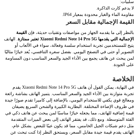
سلبيات:
لا يدعم كارت الذاكرة.
مقاومة الماء والغبار محدودة بمعيار IP64.
القيمة الإجمالية مقابل السعر
بالنظر إلى ما يقدمه الجهاز من مواصفات وتقنيات حديثة، فإن
القيمة
الإجمالية التي يقدمها Xiaomi Redmi Note 14 Pro 5G تعتبر ممتازة
. الهاتف
يتيح للمستخدمين تجربة استخدام سلسة وفعالة، سواء في الألعاب أو
التصوير أو حتى في التصفح اليومي. بفضل سعره التنافسي، يُعد خيارًا مثاليًا
لمن يبحث عن هاتف يجمع بين الأداء الجيد والسعر المناسب دون المساومة
على الجودة.
الخلاصة
في النهاية، يمكن القول أن هاتف Xiaomi Redmi Note 14 Pro 5G يقدم
تجربة متوازنة بين الأداء الجيد والسعر المناسب. يتميز الهاتف بشاشة رائعة
ومعالج قوي يكفي للاستخدام اليومي، بالإضافة إلى كاميرا تقدم صورًا جيدة
في ظروف الإضاءة المختلفة. البطارية الكبيرة والشحن السريع يضيفان
قيمة إضافية للهاتف، مما يجعله خيارًا مناسبًا لمن يبحث عن هاتف ذكي في
الفئة المتوسطة. ومع ذلك، قد يفتقر الهاتف إلى بعض الميزات المتقدمة
مثل دعم شبكات الجيل الخامس، مما قد يكون عيبًا للبعض. بشكل عام،
الهاتف يقدم قيمة جيدة مقابل السعر، ويستحق النظر إذا كنت تبحث عن