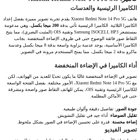
الكاميرا الرئيسية والعدسات
هاتف Xiaomi Redmi Note 14 Pro 5G يقدم تجربة تصوير مميزة بفضل إعداد
الكاميرا الثلاثية. الكاميرا الرئيسية تأتي بدقة
200 ميجا بكسل
، وهي مدعومة
بمستشعر Samsung ISOCELL HP3 وتقنية OIS (المثبت البصري)، مما يتيح
التقاط صور فائقة الوضوح حتى في ظروف الإضاءة المنخفضة. بجانب
الكاميرا الأساسية، يوجد عدسة بزاوية واسعة بدقة 8 ميجا بكسل وعدسة
ماكرو بدقة 2 ميجا بكسل، مما يمنح المستخدم مرونة في التصوير.
أداء الكاميرا في الإضاءة المنخفضة
تصوير في الإضاءة المنخفضة غالبًا ما يكون تحديًا للعديد من الهواتف، لكن
مع Xiaomi Redmi Note 14 Pro 5G، الأمور مختلفة. بفضل الفتحة الواسعة
للكاميرا الرئيسية وتقنية OIS، يمكن للهاتف التقاط صور واضحة ومشرقة
حتى في الأماكن المظلمة.
جودة الصور
: تفاصيل دقيقة وألوان طبيعية.
تقليل الضوضاء
: أداء جيد في تقليل التشويش.
إضاءة محسنة
: قدرة على تحسين الإضاءة في الصور بشكل ملحوظ.
تصوير الفيديو