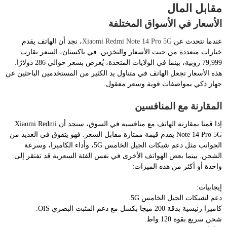
مقابل المال
الأسعار في الأسواق المختلفة
عندما نتحدث عن
Xiaomi Redmi Note 14 Pro 5G
، نجد أن الهاتف يقدم
خيارات متعددة من حيث الأسعار والتخزين. في باكستان، السعر يقارب
79,999 روبية، بينما في الولايات المتحدة، يُعرض بسعر حوالي 286 دولارًا.
هذه الأسعار تجعل الهاتف في متناول يد الكثير من المستخدمين الباحثين عن
جهاز ذكي بمواصفات قوية وسعر معقول.
المقارنة مع المنافسين
إذا قمنا بمقارنة الهاتف مع منافسيه في السوق، سنجد أن Xiaomi Redmi
Note 14 Pro 5G يقدم قيمة ممتازة مقابل السعر. فهو يتفوق في العديد من
الجوانب مثل دعم شبكات الجيل الخامس 5G، وأداء الكاميرا، وسرعة
الشحن. بينما بعض الهواتف الأخرى في نفس الفئة السعرية قد تفتقر إلى
واحدة أو أكثر من هذه الميزات:
إيجابيات:
دعم لشبكات الجيل الخامس 5G.
كاميرا رئيسية بدقة 200 ميجا بكسل مع دعم المثبت البصري OIS.
شحن سريع بقوة 120 واط.